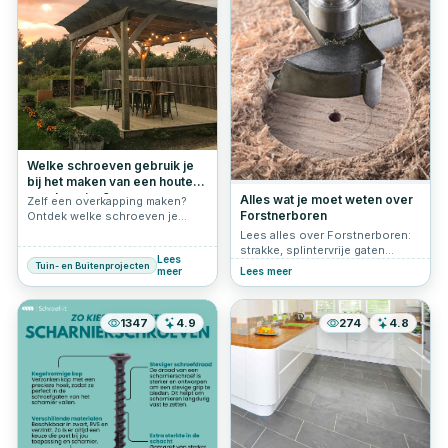
zijn ze ideaal voor zowel
nieuwbouw als
renovatieprojecten. Maar om de
platen goed te bevestigen, zijn
de juiste damwandschroeven
essentieel. In dit artikel leggen
we uit wat damwandplaten zijn,
welke schroeven je nodig hebt
en waar je op moet letten bij de
keuze van de juiste bevestiging.
Welke schroeven gebruik je
bij het maken van een houten
overkapping?
Alles wat je moet weten over
Zelf een overkapping maken?
Forstnerboren
Ontdek welke schroeven je
nodig hebt: RVS, verzinkt of
Lees alles over Forstnerboren:
Ultimate Shield, en waarom
strakke, splintervrije gaten
Lees
tellerkopschroeven ideaal zijn.
boren in hout en HPL platen.
Tuin- en Buitenprojecten
meer
Lees meer
Inclusief tips, toepassingen en
veelgestelde vragen.
1347
4.9
274
4.8