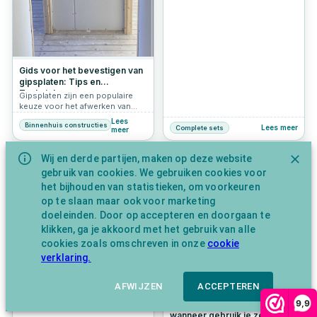
hebben we de perfecte
oplossing. Onze Woodies
Ultimate Schroeven
assortimentskoffers zijn
veelzijdige en praktische
geschenksets die elke klusser
enthousiast zullen maken. De
Gids voor het bevestigen van
draagkist of koffer is gevuld met
gipsplaten: Tips en
schroeven, zodat deze
Technieken
Gipsplaten zijn een populaire
gemakkelijk mee te nemen zijn
keuze voor het afwerken van
tijdens het klussen. Of het nu
binnenmuren en plafonds
gaat om een verjaardag,
Lees
Binnenhuis constructies
vanwege hun veelzijdigheid en
Lees meer
Complete sets
meer
Vaderdag, Kerst of gewoon een
eenvoudige installatie. Hier een
bedankje, deze sets zijn het
kort overzicht van hoe je
ideale cadeau voor klussers.
Wij en derde partijen, maken op deze website
gipsplaten kunt bevestigen.
613
5.0
1081
4.6
gebruik van cookies. We gebruiken cookies voor
het bijhouden van statistieken, om voorkeuren
op te slaan maar ook voor marketing
doeleinden. Door op accepteren en doorgaan te
klikken, ga je akkoord met het gebruik van alle
cookies zoals omschreven in onze
cookie
verklaring.
Wat is een dozenboor en
waar gebruik je deze voor?
Wanneer je bezig bent met
AFWIJZEN
ACCEPTEREN
elektra-installaties, het
9,9
Alles over glaslatschroeven:
ophangen van verlichting of het
wanneer gebruik je ze en
plaatsen van leidingen, kom je al