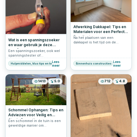
leggen het stap voor stap uit.
Afwerking Dakkapel: Tips en
Materialen voor een Perfect
Resultaat
Na het plaatsen van een
Wat is een spanningszoeker
dakkapel is het tijd om de
en waar gebruik je deze
afwerking aan te pakken. Een
voor?
Een spanningszoeker, ook wel
goede afwerking zorgt niet
spanningstester of
alleen voor een nette uitstraling,
spanningzoeker genoemd, is
maar verhoogt ook de
Lees
Lees
Hulpmiddelen, klus tips en keuzehulp
Binnenhuis constructies
een handige tool om te
duurzaamheid en isolatiewaarde
meer
meer
controleren of er stroom op een
van je woning. In dit stappenplan
elektrische aansluiting staat. Dit
nemen we je mee door de
gereedschap lijkt vaak op een
belangrijkste werkzaamheden
1413
5.0
712
4.8
schroevendraaier en wordt
om jouw dakkapel professioneel
daarom ook wel een
af te werken.
"spanningszoeker
schroevendraaier" genoemd.
Het wordt veel gebruikt door
elektriciens, doe-het-zelvers en
Schommel Ophangen: Tips en
installateurs om veilig te werken
Adviezen voor Veilig en
met elektriciteit.
Stevig Bevestigen
Een schommel in de tuin is een
geweldige manier om
speelplezier toe te voegen aan
je buitenruimte. Of het nu voor