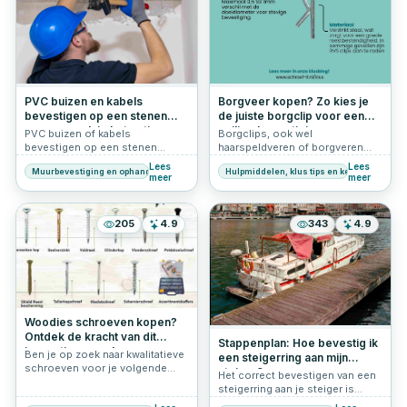
beginnende klusser.
stap voor stap een nette,
haakse en duurzame verbinding
maakt.
PVC buizen en kabels
Borgveer kopen? Zo kies je
bevestigen op een stenen
de juiste borgclip voor een
muur: zo pak je het netjes en
veilige bevestiging
PVC buizen of kabels
Borgclips, ook wel
stevig aan
bevestigen op een stenen
haarspeldveren of borgveren
muur? Lees hoe je leidingen
genoemd, zijn kleine maar
Lees
Lees
Muurbevestiging en ophangen
Hulpmiddelen, klus tips en keuzehulp
netjes en stevig monteert met
essentiële
meer
meer
de juiste bevestigingsoplossing
bevestigingsmiddelen die
voor beton en steen.
ervoor zorgen dat
pen/gatverbindingen stevig op
205
4.9
343
4.9
hun plek blijven. Ze worden veel
gebruikt in de bouw, transport,
industrie én door handige doe-
het-zelvers. Een borgclip
voorkomt dat onderdelen
losraken door trillingen of
beweging – zonder dat je extra
Woodies schroeven kopen?
gereedschap nodig hebt.
Ontdek de kracht van dit
Stappenplan: Hoe bevestig ik
innovatieve merk
Ben je op zoek naar kwalitatieve
een steigerring aan mijn
schroeven voor je volgende
steiger?
Het correct bevestigen van een
klus? Grote kans dat je dan
steigerring aan je steiger is
uitkomt bij Woodies® Ultimate.
essentieel voor een veilige