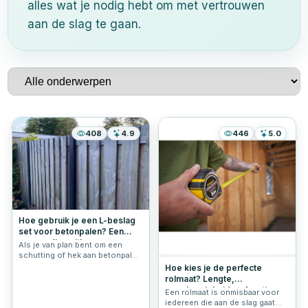
alles wat je nodig hebt om met vertrouwen
aan de slag te gaan.
408
4.9
446
5.0
Hoe gebruik je een L-beslag
set voor betonpalen? Een
eenvoudige uitleg
Als je van plan bent om een
schutting of hek aan betonpalen
te bevestigen, kun je je afvragen
Hoe kies je de perfecte
welke materialen je precies
rolmaat? Lengte,
nodig hebt en hoe je dat
nauwkeurigheid en functies
Een rolmaat is onmisbaar voor
aanpakt. Bij Schroef-it helpen
uitgelegd
iedereen die aan de slag gaat
we je graag op weg! In dit artikel