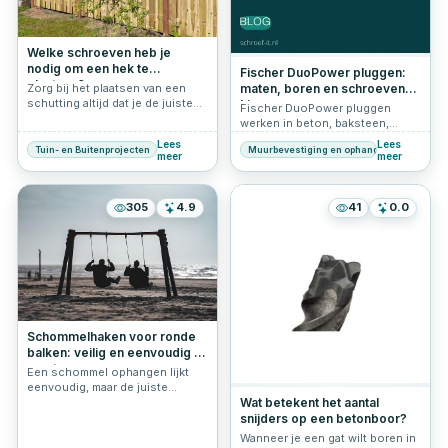
vragen rondom tellerkop
schroeven.
Welke schroeven heb je
nodig om een hek te
Fischer DuoPower pluggen:
plaatsen?
maten, boren en schroeven
Zorg bij het plaatsen van een
schutting altijd dat je de juiste
kiezen
Fischer DuoPower pluggen
materialen in huis hebt. Zo ben
werken in beton, baksteen,
je gereed voor de zomer en kom
gasbeton én gipsplaat. Lees
Lees
Lees
je de stormen ook door. Lees
Tuin- en Buitenprojecten
Muurbevestiging en ophangen
welke maat, boor en schroef je
meer
meer
hier alles over wat je nodig hebt
nodig hebt voor een stevige
om een hek te plaatsen.
bevestiging.
305
4.9
41
0.0
Schommelhaken voor ronde
balken: veilig en eenvoudig te
monteren
Een schommel ophangen lijkt
eenvoudig, maar de juiste
bevestiging is essentieel voor
Wat betekent het aantal
veiligheid én plezier. Zeker bij
snijders op een betonboor?
een schommel ophangen aan
Wanneer je een gat wilt boren in
een ronde balk is het belangrijk