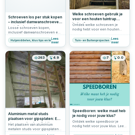
Welke schroeven gebruik je
Schroeven los per stuk kopen
voor een houten tuintrap
– inclusief damwanschroeven
buiten?
Ontdek welke schroeven je
en tellerkopschroeven per
Losse schroeven kopen,
nodig hebt voor een houten
stuk
inclusief damwanschroeven en
tuintrap buiten. RVS en
tellerkopschroeven per stuk
Woodies® Ultimate Shield voor
Lees
Lees
Hulpmiddelen, klus tips en keuzehulp
Tuin- en Buitenprojecten
kopen. Vind de juiste maat voor
meer
meer
een stevige en duurzame trap.
elke klus bij Schroef-it, jouw
online DIY-specialist
263
4.9
7
0.0
Speedboren: welke maat heb
Aluminium metal studs
je nodig voor jouw klus?
plaatsen voor gipsplaten: Een
Ontdek welke speedboor je
stapsgewijze handleiding
Het plaatsen van aluminium
nodig hebt voor jouw klus. Lees
metalen studs voor gipsplaten
alles over maten, toepassingen
is een cruciale stap bij het
en tips voor het boren van gaten