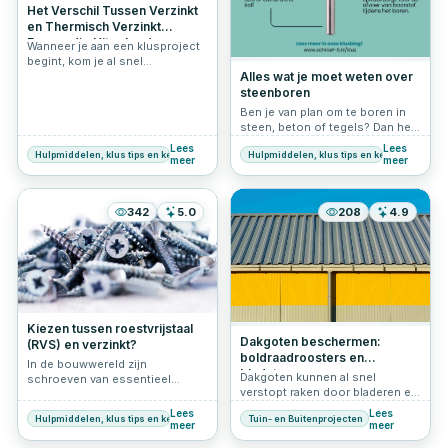
plankdragers, inclusief zwarte
Het Verschil Tussen Verzinkt
plankdragers en hun
en Thermisch Verzinkt
gewichtscapaciteit.
Eenvoudig Uitgelegd
Wanneer je aan een klusproject
begint, kom je al snel
verschillende materialen en
Alles wat je moet weten over
technieken tegen. Een
steenboren
veelvoorkomend begrip in de
Ben je van plan om te boren in
wereld van metaalbewerking is
steen, beton of tegels? Dan heb
"verzinken." Maar wat betekent
je een goede steenboor nodig.
Lees
Lees
dit eigenlijk, en wat is het
Hulpmiddelen, klus tips en keuzehulp
Hulpmiddelen, klus tips en keuzehulp
In dit artikel leggen we uit wat
meer
meer
verschil tussen verzinkt en
een steenboor precies is,
thermisch verzinkt staal? In dit
wanneer je deze gebruikt, welke
artikel lees je daar alles over.
soorten er zijn en waar je op
342
5.0
208
4.9
moet letten bij het kopen. Of je
nu een beginnende klusser bent
of een ervaren doe-het-zelver:
met de juiste steenboor wordt
jouw project een stuk
makkelijker.
Kiezen tussen roestvrijstaal
Dakgoten beschermen:
(RVS) en verzinkt?
boldraadroosters en
In de bouwwereld zijn
bladstops
Dakgoten kunnen al snel
schroeven van essentieel
verstopt raken door bladeren en
belang voor stabiliteit en
ander vuil, vooral in de herfst.
verbindingen. Ontdek in dit
Lees
Lees
Hulpmiddelen, klus tips en keuzehulp
Tuin- en Buitenprojecten
Om te voorkomen dat je
artikel welke factoren bepalen of
meer
meer
dakgoten en hemelwaterafvoer
je het best voor roestvrijstalen