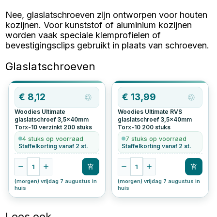
Nee, glaslatschroeven zijn ontworpen voor houten
kozijnen. Voor kunststof of aluminium kozijnen
worden vaak speciale klemprofielen of
bevestigingsclips gebruikt in plaats van schroeven.
Glaslatschroeven
€
8,12
€
13,99
Woodies Ultimate
Woodies Ultimate RVS
glaslatschroef 3,5x40mm
glaslatschroef 3,5x40mm
Torx-10 verzinkt
200
stuks
Torx-10
200
stuks
4 stuks op voorraad
7 stuks op voorraad
Staffelkorting vanaf 2 st.
Staffelkorting vanaf 2 st.
1
1
(morgen) vrijdag 7 augustus in
(morgen) vrijdag 7 augustus in
huis
huis
Lees ook