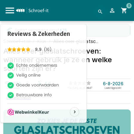
0
WebwinkelKeur
gecertificeerd
Schroef-it.nl
/
Klus
/
Alles over glaslatsc...
Alles over glaslatschroeven:
wanneer gebruik je ze en welke
soorten zijn er?
1074
4.6
6-8-2026
Keer bekeken
Gemiddeld
Wat vindt jij van dit artikel?
Laatst bijgewerkt:
Glaslatschroeven