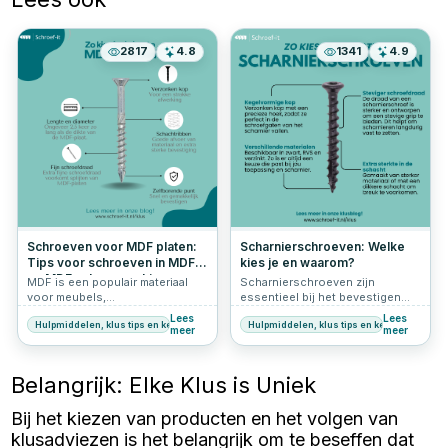
2817
4.8
1341
4.9
Schroeven voor MDF platen:
Scharnierschroeven: Welke
Tips voor schroeven in MDF
kies je en waarom?
en MDF schroeven kiezen
MDF is een populair materiaal
Scharnierschroeven zijn
voor meubels,
essentieel bij het bevestigen
interieurafwerking en doe-het-
van scharnieren op deuren,
Lees
Lees
Hulpmiddelen, klus tips en keuzehulp
Hulpmiddelen, klus tips en keuzehulp
zelfprojecten. Het is veelzijdig
kasten en andere
meer
meer
en relatief eenvoudig te
meubelstukken. De juiste keuze
bewerken. Echter, werken met
in schroeven zorgt voor een
MDF vereist de juiste
stevige en duurzame montage,
Belangrijk: Elke Klus is Uniek
technieken en vooral de juiste
zonder dat de schroeven snel
schroeven voor MDF. In dit
losraken of beschadigd raken.
Bij het kiezen van producten en het volgen van
artikel lees je alles over het
Maar hoe kies je de juiste
kiezen van de juiste MDF
scharnierschroef? In dit artikel
klusadviezen is het belangrijk om te beseffen dat
schroeven.
bespreken we de belangrijkste