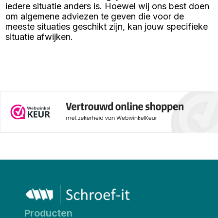
iedere situatie anders is. Hoewel wij ons best doen
factoren en waarom de maat
4,5x40 mm een uitstekende
om algemene adviezen te geven die voor de
keuze is voor veel
meeste situaties geschikt zijn, kan jouw specifieke
toepassingen.
situatie afwijken.
Producten