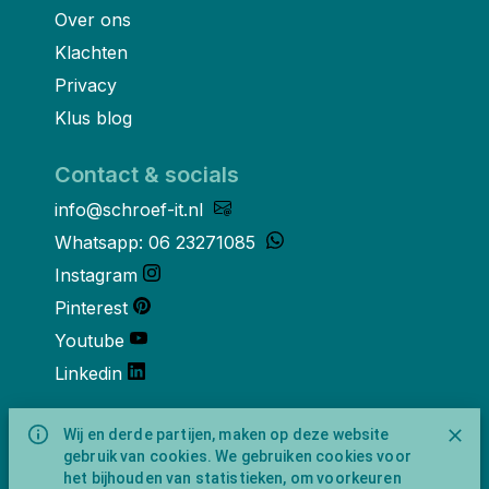
Over ons
Klachten
Privacy
Klus blog
Contact & socials
info@schroef-it.nl
Whatsapp: 06 23271085
Instagram
Pinterest
Youtube
Linkedin
Over ons
Wij en derde partijen, maken op deze website
gebruik van cookies. We gebruiken cookies voor
Schroef-it is een handelsnaam van
het bijhouden van statistieken, om voorkeuren