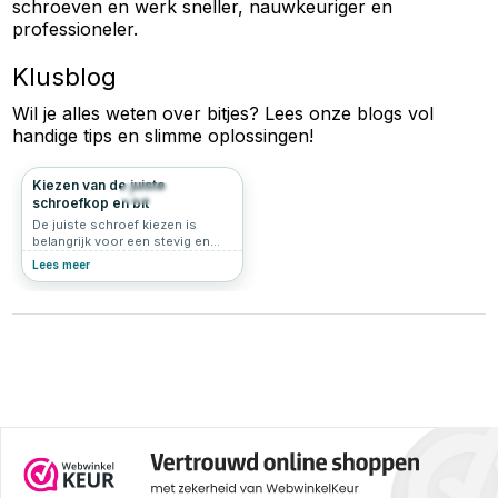
schroeven en werk sneller, nauwkeuriger en
professioneler.
Klusblog
Wil je alles weten over
bitjes
? Lees onze blogs vol
handige tips en slimme oplossingen!
Kiezen van de juiste
230
4.6
schroefkop en bit
De juiste schroef kiezen is
belangrijk voor een stevig en
esthetisch verantwoord
Lees meer
resultaat, maar net zo belangrijk
is de keuze voor de schroefkop
en de aansluiting. Beide bepalen
niet alleen hoe de schroef
eruitziet, maar ook hoe goed
deze functioneert bij
verschillende materialen en
toepassingen. In dit artikel
bespreken we de verschillende
schroefkoppen én de
aansluitingen die je kunt
tegenkomen, zodat je voor elke
klus de juiste keuze maakt.