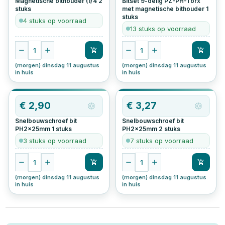
Magnetische bithouder (1/4
2
Bitset 9-delig PZ-PH-Torx
stuks
met magnetische bithouder
1
stuks
4 stuks op voorraad
13 stuks op voorraad
1
1
(morgen) dinsdag 11 augustus
(morgen) dinsdag 11 augustus
in huis
in huis
OP=OP
€
2,90
€
3,27
Snelbouwschroef bit
Snelbouwschroef bit
PH2x25mm
1
stuks
PH2x25mm
2
stuks
3 stuks op voorraad
7 stuks op voorraad
1
1
(morgen) dinsdag 11 augustus
(morgen) dinsdag 11 augustus
in huis
in huis