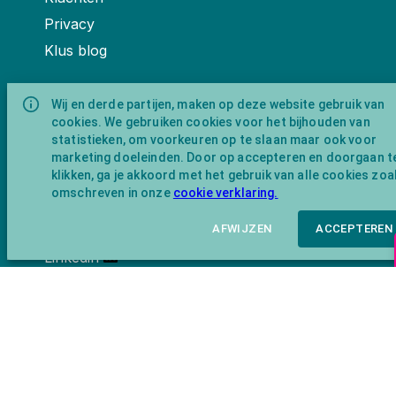
Privacy
Klus blog
Contact & socials
Wij en derde partijen, maken op deze website gebruik van
cookies. We gebruiken cookies voor het bijhouden van
info@schroef-it.nl
statistieken, om voorkeuren op te slaan maar ook voor
Whatsapp: 06 23271085
marketing doeleinden. Door op accepteren en doorgaan t
klikken, ga je akkoord met het gebruik van alle cookies zoa
Instagram
omschreven in onze
cookie verklaring.
Pinterest
Youtube
AFWIJZEN
ACCEPTEREN
Linkedin
Over ons
Schroef-it is een handelsnaam van
NewFeather B.V. geregisteerd onder KVK
nummer 91702593 met BTW-
identificatienummer NL865743009B01.