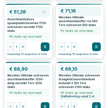
€
71,16
€
51,26
Woodies Ultimate
Assortimentsdoos
assortimentskoffer rvs 550
spaanplaatschroeven 1700
Torx schroeven
550
stuks
schroeven verzinkt
1700
2 stuks op voorraad
stuks
5 stuks op voorraad
1
1
maandag 10 augustus in huis
maandag 10 augustus in huis
€
88,90
€
68,10
Woodies Ultimate schroeven
Woodies Ultimate schroeven
assortimentskoffer 1200-
draagkist/assortimentset
delig verzinkt Torx
1200
inclusief 2.100 Torx
stuks
schroeven
2100
stuks
2 stuks op voorraad
5 stuks op voorraad
Staffelkorting vanaf 2 st.
1
1