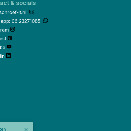
act & socials
schroef-it.nl
app: 06 23271085
gram
est
be
din
ken