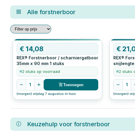
Alle
forstnerboor
€
14,08
€
21,
REX® Forstnerboor / scharniergatboor
REX® Fors
35mm x 90 mm
1
stuks
snijlengt
stuks
2 stuks op voorraad
2 stuks 
1
1
Toevoegen
(morgen) vrijdag 7 augustus in huis
(morgen) vri
Keuzehulp voor
forstnerboor