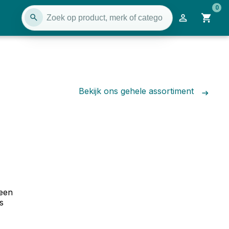
0
Bekijk ons gehele assortiment
 een
s