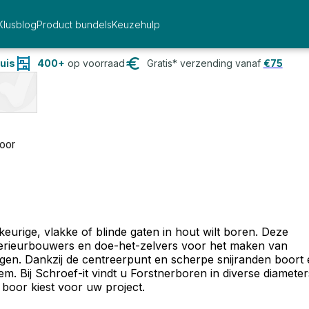
Klusblog
Product bundels
Keuzehulp
uis
400+
op voorraad
Gratis* verzending vanaf
€
75
oor
urige, vlakke of blinde gaten in hout wilt boren. Deze
terieurbouwers en doe-het-zelvers voor het maken van
ngen. Dankzij de centreerpunt en scherpe snijranden boort
em. Bij Schroef-it vindt u Forstnerboren in diverse diameter
e boor kiest voor uw project.