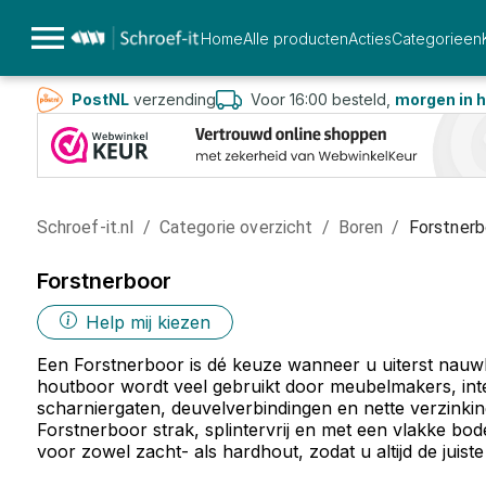
Home
Alle producten
Acties
Categorieen
PostNL
verzending
Voor 16:00 besteld,
morgen in h
Schroef-it.nl
/
Categorie overzicht
/
Boren
/
Forstnerb
Forstnerboor
Help mij kiezen
Een Forstnerboor is dé keuze wanneer u uiterst nauwke
houtboor wordt veel gebruikt door meubelmakers, in
scharniergaten, deuvelverbindingen en nette verzinki
Forstnerboor strak, splintervrij en met een vlakke bod
voor zowel zacht- als hardhout, zodat u altijd de juist