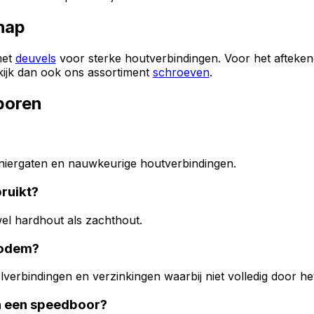
hap
met
deuvels
voor sterke houtverbindingen. Voor het afteke
kijk dan ook ons assortiment
schroeven
.
boren
rniergaten en nauwkeurige houtverbindingen.
ruikt?
wel hardhout als zachthout.
bodem?
lverbindingen en verzinkingen waarbij niet volledig door he
en een speedboor?