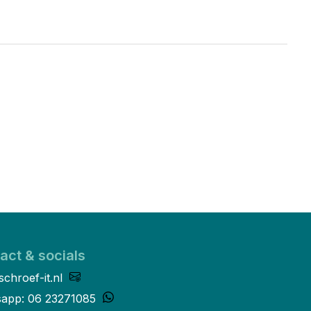
act & socials
schroef-it.nl
app: 06 23271085