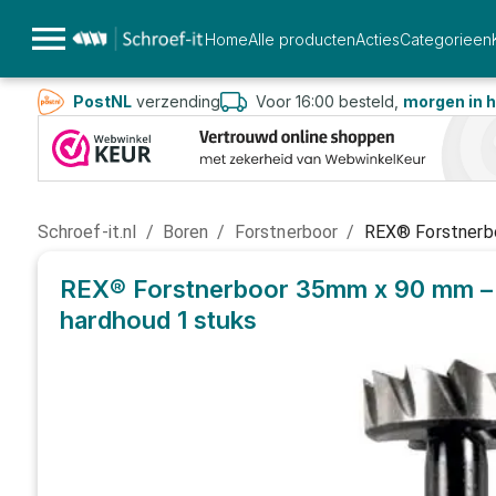
Home
Alle producten
Acties
Categorieen
PostNL
verzending
Voor 16:00 besteld,
morgen in h
Schroef-it.nl
/
Boren
/
Forstnerboor
/
REX® Forstnerbo
REX® Forstnerboor 35mm x 90 mm – 
hardhoud
1 stuks