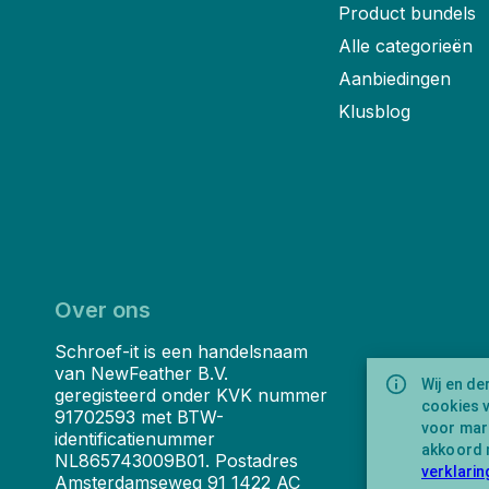
Product bundels
Alle categorieën
Aanbiedingen
Klusblog
Over ons
Schroef-it is een handelsnaam
van NewFeather B.V.
Wij en de
geregisteerd onder KVK nummer
cookies 
91702593 met BTW-
voor mark
identificatienummer
akkoord 
NL865743009B01. Postadres
verklarin
Amsterdamseweg 91 1422 AC