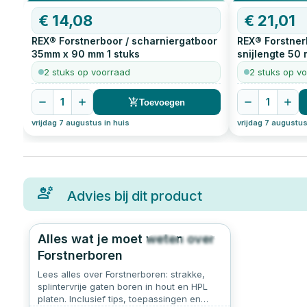
€
14,08
€
21,01
REX® Forstnerboor / scharniergatboor
REX® Forstne
35mm x 90 mm
1
stuks
snijlengte 50
stuks
2 stuks op voorraad
2 stuks op v
1
1
Toevoegen
vrijdag 7 augustus in huis
vrijdag 7 augustus
Advies bij dit product
Alles wat je moet weten over
40
0.0
Forstnerboren
Lees alles over Forstnerboren: strakke,
splintervrije gaten boren in hout en HPL
platen. Inclusief tips, toepassingen en