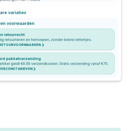
are variaties
 en voorwaarden
n retourrecht
g retourneren en herroepen, zonder kleine lettertjes.
 RETOURVOORWAARDEN
ard pakketverzending
artikel geldt €
6.95
verzendkosten. Gratis verzending vanaf €
75
.
 VERZENDTARIEVEN