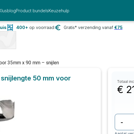
Klusblog
Product bundels
Keuzehulp
uis
400+
op voorraad
Gratis* verzending vanaf
€
75
or 35mm x 90 mm – snijlen
snijlengte 50 mm voor
Totaal inc
€
2
-
Aantal ve