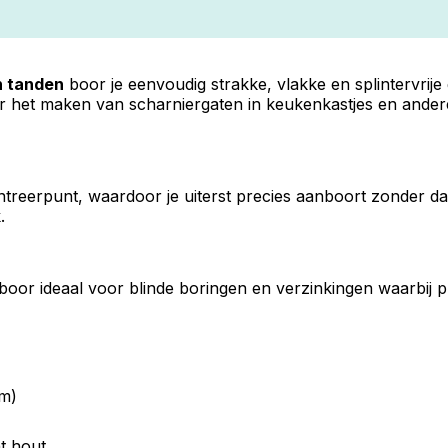
n tanden
boor je eenvoudig strakke, vlakke en splintervrij
or het maken van scharniergaten in keukenkastjes en ander
reerpunt, waardoor je uiterst precies aanboort zonder da
.
or ideaal voor blinde boringen en verzinkingen waarbij pre
mm)
t hout