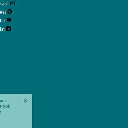
gram
est
be
din
ken
ar ook
e