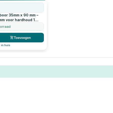
rboor 35mm x 90 mm –
 mm voor hardhoud
1
oorraad
Toevoegen
 in huis