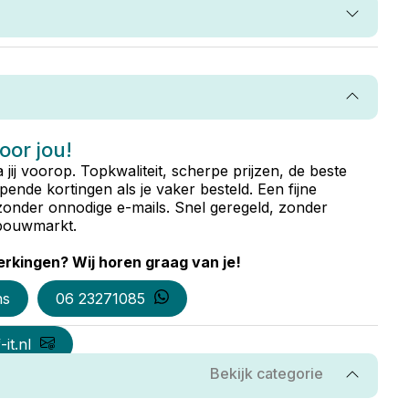
voor jou!
ta jij voorop. Topkwaliteit, scherpe prijzen, de beste
ende kortingen als je vaker besteld. Een fijne
zonder onnodige e-mails. Snel geregeld, zonder
e bouwmarkt.
rkingen? Wij horen graag van je!
ns
06 23271085
it.nl
Bekijk categorie