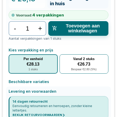
in huis
4
verpakkingen
Voorraad:
Toevoegen aan
-
+
winkelwagen
Aantal verpakkingen van 1 stuks
Kies verpakking en prijs
Per eenheid
Vanaf
2
stuks
€
28.13
€
26.73
1
stuks
Bespaar €
2.80
(
5
%)
Beschikbare variaties
Levering en voorwaarden
14 dagen retourrecht
Eenvoudig retourneren en herroepen, zonder kleine
lettertjes.
BEKIJK RETOURVOORWAARDEN