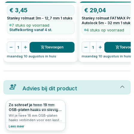
€
3,45
OP=OP
€
29,04
Stanley rolmaat 3m - 12,7 mm
1
stuks
Stanley rolmaat FATMAX Pro
Autolock 5m - 32 mm
1
stuks
7 stuks op voorraad
Staffelkorting vanaf 4 st.
4 stuks op voorraad
1
1
Toevoegen
Toevoe
maandag 10 augustus in huis
maandag 10 augustus in huis
Advies bij dit product
Zo schroef je twee 18 mm
693
0.0
OSB-platen haaks en stevig
aan elkaar
Wil je twee 18 mm OSB-platen
haaks verbinden voor een kast,
werkbank of wand? Kies niet
Lees meer
zomaar een willekeurige schroef
met de verkeerde lengte of