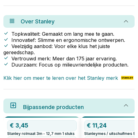
zonder voorboren ontstaan
losse, scheve of gespleten
verbindingen. In dit artikel laten
we precies zien welke
Over
Stanley
schroeven je nodig hebt
(spoiler: Woodies 4x50 mm),
waarom je beter wél kunt
Topkwaliteit: Gemaakt om lang mee te gaan.
voorboren (2–3 mm), en hoe je
Innovatief: Slimme en ergonomische ontwerpen.
stap voor stap een nette,
Veelzijdig aanbod: Voor elke klus het juiste
haakse en duurzame verbinding
maakt.
gereedschap.
Vertrouwd merk: Meer dan 175 jaar ervaring.
Duurzaam: Focus op milieuvriendelijke producten.
Klik hier om meer te leren over het
Stanley
merk
Bijpassende producten
€
3,45
€
11,24
Stanley rolmaat 3m - 12,7 mm
1
stuks
Stanleymes / uitschuifmes 9