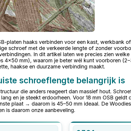
B-platen haaks verbinden voor een kast, werkbank of
ige schroef met de verkeerde lengte of zonder voorbo
erbindingen. In dit artikel laten we precies zien welk
es 4x50 mm), waarom je beter wél kunt voorboren (2–
ette, haakse en duurzame verbinding maakt.
iste schroeflengte belangrijk is
ructuur die anders reageert dan massief hout. Schroef j
e lang en je steekt erdoorheen. Voor 18 mm OSB geldt 
enste plaat → daarom is 45–50 mm ideaal. De Woodie
 en is daarom onze aanbeveling.