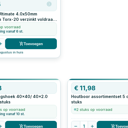
4
Ultimate 4.0x50mm
 Torx-20 verzinkt voldraad
op voorraad
ing vanaf 6 st.
Toevoegen
ugustus in huis
3
€
11,98
ngshoek 40x40/ 40x2.0
Houtboor assortimentset 5 d
stuks
stuks
s op voorraad
2 stuks op voorraad
ing vanaf 10 st.
1
Toevoegen
Toevo