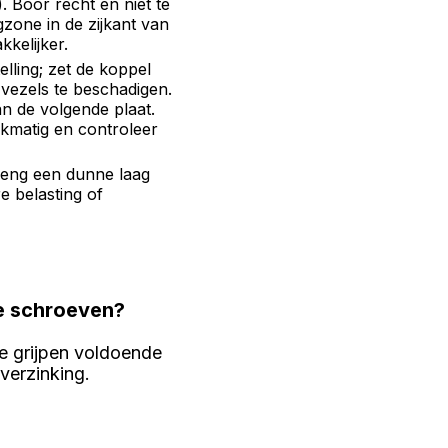
 Boor recht en niet te
gzone in de zijkant van
kelijker.
ling; zet de koppel
 vezels te beschadigen.
n de volgende plaat.
jkmatig en controleer
Breng een dunne laag
e belasting of
te schroeven?
 grijpen voldoende
verzinking.