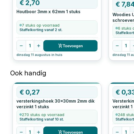
€
2,70
€
7,8
Houtboor 3mm x 62mm
1
stuks
Woodies 
schroeven
7 stuks op voorraad
200
stuks
6 stuks 
Staffelkorting vanaf 2 st.
Staffelkort
1
1
Toevoegen
dinsdag 11 augustus in huis
dinsdag 11 a
Ook handig
€
0,27
€
0,3
versterkingshoek 30x30mm 2mm dik
Versterki
verzinkt
1
stuks
verzinkt
1
270 stuks op voorraad
248 stuk
Staffelkorting vanaf 10 st.
Staffelkort
1
1
Toevoegen