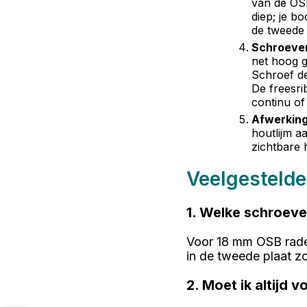
van de OSB
diep; je b
de tweede 
Schroeven
net hoog g
Schroef de
De freesri
continu of
Afwerking
houtlijm a
zichtbare 
Veelgestelde
1. Welke schroeve
Voor 18 mm OSB rade
in de tweede plaat zo
2. Moet ik altijd 