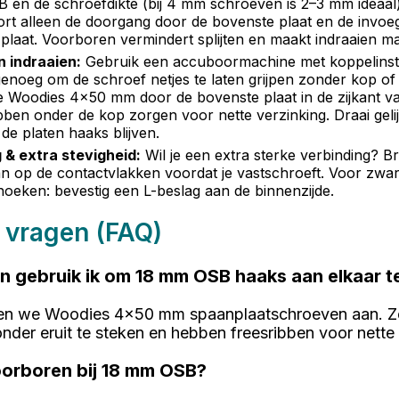
 en de schroefdikte (bij 4 mm schroeven is 2–3 mm ideaal).
oort alleen de doorgang door de bovenste plaat en de invoe
plaat. Voorboren vermindert splijten en maakt indraaien mak
 indraaien
:
Gebruik een accuboormachine met koppelinstel
enoeg om de schroef netjes te laten grijpen zonder kop of
 Woodies 4x50 mm door de bovenste plaat in de zijkant va
bben onder de kop zorgen voor nette verzinking. Draai geli
 de platen haaks blijven.
 & extra stevigheid
:
Wil je een extra sterke verbinding? 
an op de contactvlakken voordat je vastschroeft. Voor zwar
hoeken: bevestig een L-beslag aan de binnenzijde.
 vragen (FAQ)
n gebruik ik om 18 mm OSB haaks aan elkaar 
n we Woodies 4x50 mm spaanplaatschroeven aan. Ze
nder eruit te steken en hebben freesribben voor nette 
voorboren bij 18 mm OSB?