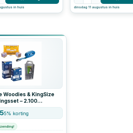
ugustus in huis
dinsdag 11 augustus in huis
 Woodies & KingSize
ingsset – 2.100
n, pluggen, boren en
75
5
% korting
den
rzending!