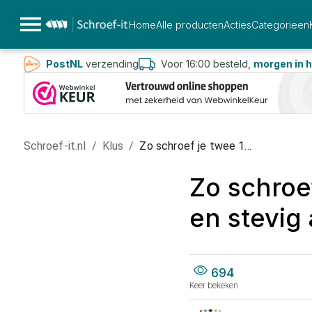
Home
Alle producten
Acties
Categorieen
PostNL
verzending
Voor 16:00 besteld,
morgen in h
Schroef-it.nl
/
Klus
/
Zo schroef je twee 1...
Zo schroe
en stevig 
694
Keer bekeken