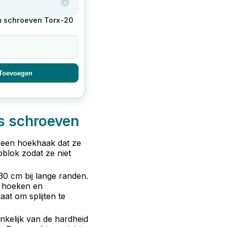
m schroeven Torx-20
Toevoegen
s schroeven
t een hoekhaak dat ze
pblok zodat ze niet
0 cm bij lange randen.
e hoeken en
at om splijten te
kelijk van de hardheid