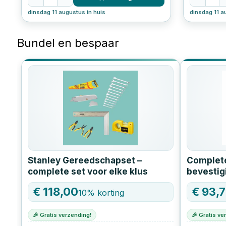
dinsdag 11 augustus in huis
dinsdag 11 a
Bundel en bespaar
Stanley Gereedschapset –
Complete
complete set voor elke klus
bevestig
schroeve
€
118,00
€
93,
10
% korting
spanban
🎉 Gratis verzending!
🎉 Gratis ve