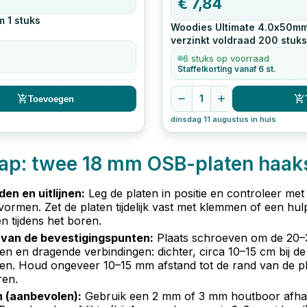
€
7,84
m
1
stuks
Woodies Ultimate 4.0x50m
verzinkt voldraad
200
stuks
6 stuks op voorraad
Staffelkorting vanaf 6 st.
1
Toevoegen
dinsdag 11 augustus in huis
tap: twee 18 mm OSB-platen haak
en en uitlijnen
:
Leg de platen in positie en controleer me
vormen. Zet de platen tijdelijk vast met klemmen of een hul
n tijdens het boren.
van de bevestigingspunten
:
Plaats schroeven om de 20–3
n en dragende verbindingen: dichter, circa 10–15 cm bij d
en. Houd ongeveer 10–15 mm afstand tot de rand van de pla
ren.
 (aanbevolen)
:
Gebruik een 2 mm of 3 mm houtboor afhan