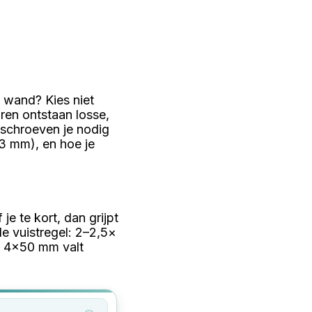
 wand? Kies niet
ren ontstaan losse,
e schroeven je nodig
3 mm), en hoe je
e te kort, dan grijpt
de vuistregel: 2–2,5×
s 4x50 mm valt