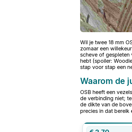
Wil je twee 18 mm OS
zomaar een willekeur
scheve of gespleten v
hebt (spoiler: Woodi
stap voor stap een n
Waarom de ju
OSB heeft een vezelst
de verbinding niet; t
de dikte van de bov
precies in dat bereik
€
2,70