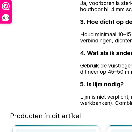
Ja, voorboren is ste
houtboor bij 4 mm sch
9,9
3. Hoe dicht op d
Houd minimaal 10–15 
verbindingen; dichte
4. Wat als ik ande
Gebruik de vuistrege
dit neer op 45–50 m
5. Is lijm nodig?
Lijm is niet verplicht
werkbanken). Combine
Producten in dit artikel