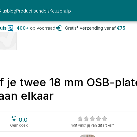
Klusblog
Product bundels
Keuzehulp
uis
400+
op voorraad
Gratis* verzending vanaf
€
75
f je twee 18 mm OSB-plat
aan elkaar
0.0
Gemiddeld
Wat vindt jij van dit artikel?