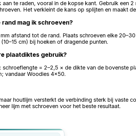
rk aan te raden, vooral in de kopse kant. Gebruik een
roeven. Het verkleint de kans op splijten en maakt de
e rand mag ik schroeven?
mm afstand tot de rand. Plaats schroeven elke 20–30
r (10–15 cm) bij hoeken of dragende punten.
re plaatdiktes gebruik?
l: schroeflengte = 2–2,5 × de dikte van de bovenste p
m; vandaar Woodies 4x50.
, maar houtlijm versterkt de verbinding sterk bij vaste c
er lijm met schroeven voor het beste resultaat.