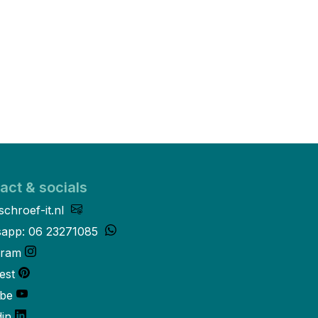
act & socials
schroef-it.nl
app: 06 23271085
gram
est
be
din