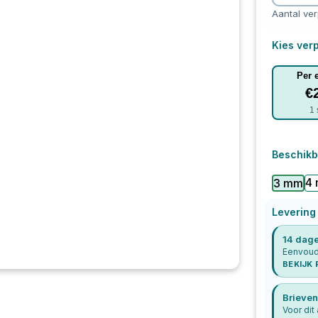
Aantal ve
Kies verp
Per 
€
1
Beschikb
4
3 mm
Levering
14 dage
Eenvoudi
BEKIJK
Brieven
Voor dit