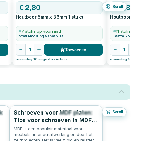
€
2,80
€
2,86
Scroll
Houtboor 5mm x 86mm
1
stuks
Houtboor 6m
7 stuks op voorraad
11 stuks op 
Staffelkorting vanaf 2 st.
Staffelkorting 
1
1
Toevoegen
maandag 10 augustus in huis
maandag 10 augus
k
Schroeven voor MDF platen:
Scroll
9
2829
4.8
Tips voor schroeven in MDF
en MDF schroeven kiezen
MDF is een populair materiaal voor
meubels, interieurafwerking en doe-het-
ot.
zelfprojecten. Het is veelzijdig en relatief