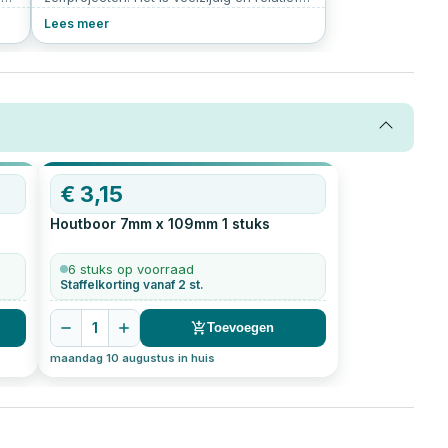
or
eenvoudig te bewerken. Echter, werken
Lees meer
met MDF vereist de juiste technieken en
vooral de juiste schroeven voor MDF. In dit
n
artikel lees je alles over het kiezen van de
.
juiste MDF schroeven.
€
3,15
Houtboor 7mm x 109mm
1
stuks
6 stuks op voorraad
Staffelkorting vanaf 2 st.
1
Toevoegen
maandag 10 augustus in huis