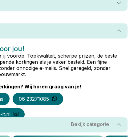
voor jou!
ta jij voorop. Topkwaliteit, scherpe prijzen, de beste
ende kortingen als je vaker besteld. Een fijne
zonder onnodige e-mails. Snel geregeld, zonder
e bouwmarkt.
rkingen? Wij horen graag van je!
ns
06 23271085
it.nl
Bekijk categorie