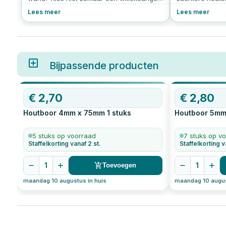
schroef met de verkeerde lengte of
vuren. Het bied
Lees meer
Lees meer
zonder voorboren ontstaan losse, scheve
de plaatsing va
of gespleten verbindingen. In dit artikel
laten we precies zien welke schroeven je
nodig hebt (spoiler: Woodies 4x50 mm),
waarom je beter wél kunt voorboren (2–3
mm), en hoe je stap voor stap een nette,
Bijpassende producten
haakse en duurzame verbinding maakt.
€
2,70
€
2,80
Houtboor 4mm x 75mm
1
stuks
Houtboor 5m
5 stuks op voorraad
7 stuks op v
Staffelkorting vanaf 2 st.
Staffelkorting v
1
1
Toevoegen
maandag 10 augustus in huis
maandag 10 augus