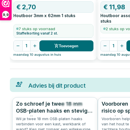
€
2,70
€
11,98
9,9
Houtboor 3mm x 62mm
1
stuks
Houtboor asso
stuks
7 stuks op voorraad
2 stuks op v
Staffelkorting vanaf 2 st.
1
1
Toevoegen
maandag 10 augustus in huis
maandag 10 augus
Advies bij dit product
Zo schroef je twee 18 mm
Voorboren 
693
0.0
OSB-platen haaks en stevig
risico op s
aan elkaar
verminder
Wil je twee 18 mm OSB-platen haaks
Voorboren helpt
verbinden voor een kast, werkbank of
van het hout te
wand? Kies niet zomaar een willekeurige
zachtere houts