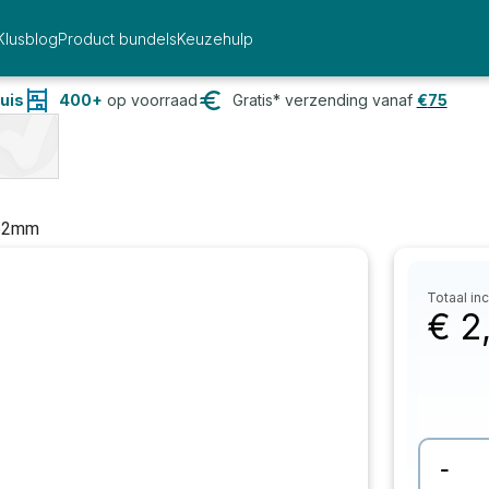
Klusblog
Product bundels
Keuzehulp
uis
400+
op voorraad
Gratis* verzending vanaf
€
75
 62mm
Totaal inc
€
2
-