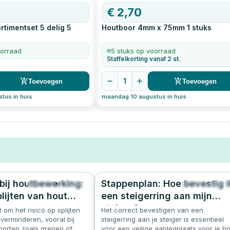
€
2,70
rtimentset 5 delig
5
Houtboor 4mm x 75mm
1
stuks
oorraad
5 stuks op voorraad
Staffelkorting vanaf 2 st.
1
Toevoegen
Toevoegen
tus in huis
maandag 10 augustus in huis
bij houtbewerking:
Stappenplan: Hoe bevestig i
1261
5.0
342
4.
plijten van hout
een steigerring aan mijn
en
steiger?
 om het risico op splijten
Het correct bevestigen van een
 verminderen, vooral bij
steigerring aan je steiger is essentieel
oorten zoals grenen of
voor een veilige aanlegplaats voor je bo