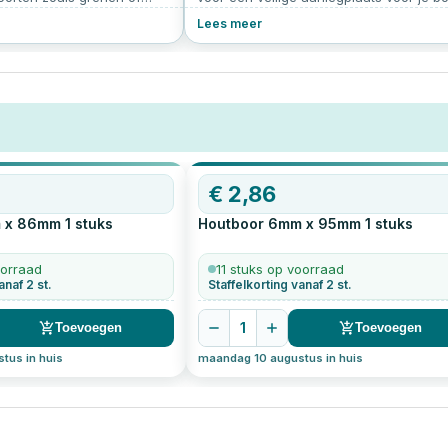
t ook meer controle over
Volg dit duidelijke stappenplan om ervo
Lees meer
n de schroef.
te zorgen dat de aanlegring stevig en
veilig bevestigd is. Met de juiste
voorbereiding en gereedschap is dit ee
klus die je eenvoudig zelf kunt uitvoeren
€
2,86
m x 86mm
1
stuks
Houtboor 6mm x 95mm
1
stuks
oorraad
11 stuks op voorraad
anaf 2 st.
Staffelkorting vanaf 2 st.
1
Toevoegen
Toevoegen
tus in huis
maandag 10 augustus in huis