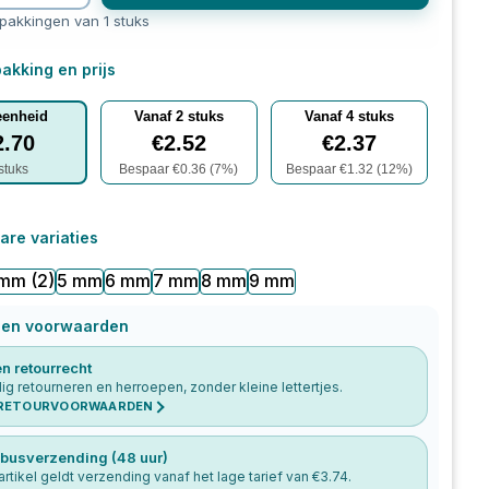
rpakkingen van 1 stuks
akking en prijs
eenheid
Vanaf
2
stuks
Vanaf
4
stuks
2.70
€
2.52
€
2.37
stuks
Bespaar €
0.36
(
7
%)
Bespaar €
1.32
(
12
%)
are variaties
 mm
(2)
5 mm
6 mm
7 mm
8 mm
9 mm
 en voorwaarden
n retourrecht
g retourneren en herroepen, zonder kleine lettertjes.
 RETOURVOORWAARDEN
busverzending (48 uur)
 artikel geldt verzending vanaf het lage tarief van €
3.74
.