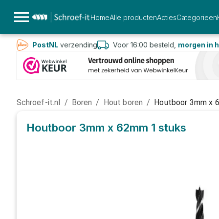
Home
Alle producten
Acties
Categorieen
PostNL
verzending
Voor 16:00 besteld,
morgen in h
Schroef-it.nl
/
Boren
/
Hout boren
/
Houtboor 3mm x
Houtboor 3mm x 62mm
1 stuks