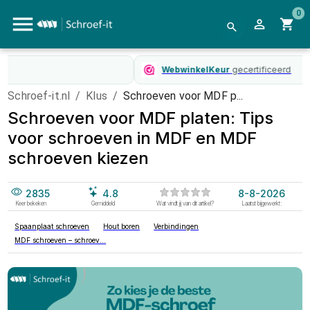
0
WebwinkelKeur
gecertificeerd
Schroef-it.nl
/
Klus
/
Schroeven voor MDF p...
Schroeven voor MDF platen: Tips
voor schroeven in MDF en MDF
schroeven kiezen
2835
4.8
8-8-2026
Keer bekeken
Gemiddeld
Wat vindt jij van dit artikel?
Laatst bijgewerkt:
Spaanplaat schroeven
Hout boren
Verbindingen
MDF schroeven – schroev...