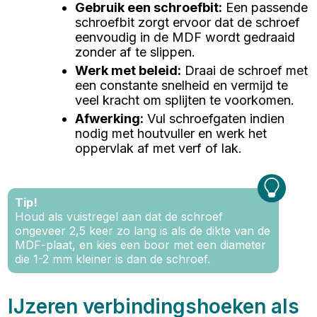
Gebruik een schroefbit
:
Een passende
schroefbit zorgt ervoor dat de schroef
eenvoudig in de MDF wordt gedraaid
zonder af te slippen.
Werk met beleid
:
Draai de schroef met
een constante snelheid en vermijd te
veel kracht om splijten te voorkomen.
Afwerking
:
Vul schroefgaten indien
nodig met houtvuller en werk het
oppervlak af met verf of lak.
Tip!
Houd als vuistregel aan dat de schroef
ongeveer 2,5 keer zo lang is als de dikte van de
MDF-plaat, en kies een boor met een diameter
die 1-2 mm kleiner is dan de schroef.
IJzeren verbindingshoeken als