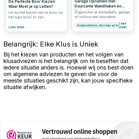
Vaderdag, Kerst of gewoon een
Garage Opruimen met
De Perfecte Boor Kiezen:
bedankje, deze sets zijn het
Duurzame Wandhaken en
Waar Moet je op Letten?
ideale cadeau voor klussers.
Plafondhaken van Schroef-it
Organiseer je werkplaats, garage
Let bij het kiezen van je boor op
of schuur met duurzame
het type boor. Er zijn
wandhaken en plafondhaken van
verschillende soorten boren,
Lees
Hulpmiddelen, klus tips en keuzehulp
Schroef-it. Ideaal voor het
zoals spiraalboren, speedboren,
Lees meer
meer
opruimen en ophangen van
betonboren, houtboren, etc.
fietsen, gereedschap,
Kies het type dat het beste past
tuinslangen en meer.
bij jouw project.
Belangrijk: Elke Klus is Uniek
Ophangsystemen of haken
kopen voor een efficiënte
Bij het kiezen van producten en het volgen van
werkruimte? Ontdek onze
oplossingen
klusadviezen is het belangrijk om te beseffen dat
iedere situatie anders is. Hoewel wij ons best doen
om algemene adviezen te geven die voor de
meeste situaties geschikt zijn, kan jouw specifieke
situatie afwijken.