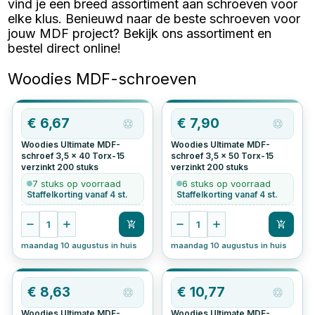
vind je een breed assortiment aan schroeven voor
elke klus. Benieuwd naar de beste schroeven voor
jouw MDF project? Bekijk ons assortiment en
bestel direct online!
Woodies MDF-schroeven
€
6,67
€
7,90
Woodies Ultimate MDF-
Woodies Ultimate MDF-
schroef 3,5 x 40 Torx-15
schroef 3,5 x 50 Torx-15
verzinkt
200
stuks
verzinkt
200
stuks
7 stuks op voorraad
6 stuks op voorraad
Staffelkorting vanaf 4 st.
Staffelkorting vanaf 4 st.
1
1
maandag 10 augustus in huis
maandag 10 augustus in huis
€
8,63
€
10,77
Woodies Ultimate MDF-
Woodies Ultimate MDF-