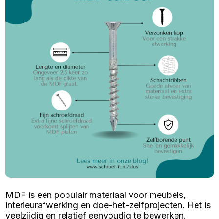
MDF is een populair materiaal voor meubels,
interieurafwerking en doe-het-zelfprojecten. Het is
veelzijdig en relatief eenvoudig te bewerken.