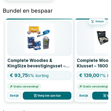
Bundel en bespaar
Swipe
Complete Woodies &
Complete Wood
KingSize bevestigingsset –
Klusset – 1600 
2.100 schroeven, pluggen,
Systainer3 + 5-
€
93,75
€
139,00
5
% korting
7
% ko
boren en spanbanden
betonborenset
🎉 Gratis verzending!
🎉 Gratis verzending!
Bekijk
Bekijk
Voeg toe aan kar
Vo