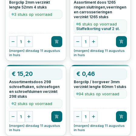
Borgclip 2mm verzinkt
Assortiment doos 1265
lengte 52mm
4
stuks
ringen sluitringen,veerringen
en carrosserieringen
3 stuks op voorraad
verzinkt
1265
stuks
6 stuks op voorraad
Staffelkorting vanaf 2 st.
1
1
(morgen) dinsdag 11 augustus
(morgen) dinsdag 11 augustus
in huis
in huis
€
15,20
€
0,46
Assortimentsdoos 298
Borgclip / borgveer 3mm
schroefhaken, schroefogen
verzinkt lengte 60mm
1
stuks
en schroefduimen verzinkt
94 stuks op voorraad
298
stuks
2 stuks op voorraad
1
1
(morgen) dinsdag 11 augustus
(morgen) dinsdag 11 augustus
in huis
in huis