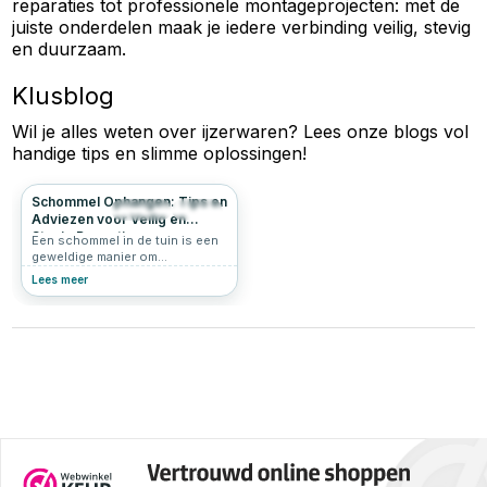
reparaties tot professionele montageprojecten: met de
juiste onderdelen maak je iedere verbinding veilig, stevig
en duurzaam.
Klusblog
Wil je alles weten over
ijzerwaren
? Lees onze blogs vol
handige tips en slimme oplossingen!
Schommel Ophangen: Tips en
1429
5.0
Adviezen voor Veilig en
Stevig Bevestigen
Een schommel in de tuin is een
geweldige manier om
speelplezier toe te voegen aan
Lees meer
je buitenruimte. Of het nu voor
kinderen is of voor jezelf om te
ontspannen, het is belangrijk om
een schommel met
schommelhaken op de juiste
manier op te hangen. In dit
artikel lees je alles over hoe je
een schommel veilig ophangt,
met praktische tips en
aandachtspunten.