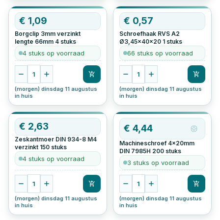
OP=OP
€
1,09
€
0,57
Borgclip 3mm verzinkt
Schroefhaak RVS A2
lengte 66mm
4
stuks
Ø3,45x40x20
1
stuks
4 stuks op voorraad
66 stuks op voorraad
1
1
(morgen) dinsdag 11 augustus
(morgen) dinsdag 11 augustus
in huis
in huis
€
2,63
€
4,44
Zeskantmoer DIN 934-8 M4
Machineschroef 4x20mm
verzinkt
150
stuks
DIN 7985H
200
stuks
4 stuks op voorraad
3 stuks op voorraad
1
1
(morgen) dinsdag 11 augustus
(morgen) dinsdag 11 augustus
in huis
in huis