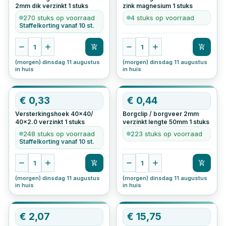
2mm dik verzinkt
1
stuks
zink magnesium
1
stuks
270 stuks op voorraad
4 stuks op voorraad
Staffelkorting vanaf 10 st.
1
1
(morgen) dinsdag 11 augustus
(morgen) dinsdag 11 augustus
in huis
in huis
€
0,33
€
0,44
Versterkingshoek 40x40/
Borgclip / borgveer 2mm
40x2.0 verzinkt
1
stuks
verzinkt lengte 50mm
1
stuks
248 stuks op voorraad
223 stuks op voorraad
Staffelkorting vanaf 10 st.
1
1
(morgen) dinsdag 11 augustus
(morgen) dinsdag 11 augustus
in huis
in huis
OP=OP
€
2,07
€
15,75