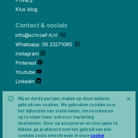
Klus blog
Contact & socials
info@schroef-it.nl
Whatsapp: 06 23271085
Instagram
Pinterest
Youtube
Linkedin
Over ons
Wij en derde partijen, maken op deze website
gebruik van cookies. We gebruiken cookies voor
Schroef-it is een handelsnaam van
het bijhouden van statistieken, om voorkeuren
NewFeather B.V. geregisteerd onder KVK
op te slaan maar ook voor marketing
nummer 91702593 met BTW-
doeleinden. Door op accepteren en doorgaan te
identificatienummer NL865743009B01.
klikken, ga je akkoord met het gebruik van alle
Postadres Amsterdamseweg 91 1422 AC
cookies zoals omschreven in onze
cookie