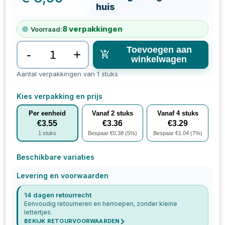
huis
8
verpakkingen
Voorraad:
Toevoegen aan
-
+
winkelwagen
Aantal verpakkingen van 1 stuks
Kies verpakking en prijs
Per eenheid
Vanaf
2
stuks
Vanaf
4
stuks
€
3.55
€
3.36
€
3.29
1
stuks
Bespaar €
0.38
(
5
%)
Bespaar €
1.04
(
7
%)
Beschikbare variaties
Levering en voorwaarden
14 dagen retourrecht
Eenvoudig retourneren en herroepen, zonder kleine
lettertjes.
BEKIJK RETOURVOORWAARDEN