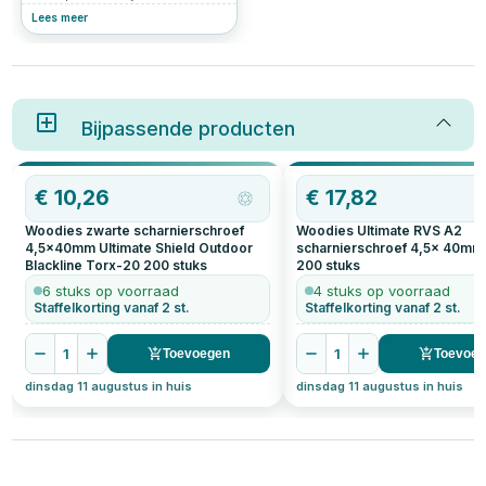
afwerking aan te pakken. Een
Lees meer
goede afwerking zorgt niet
alleen voor een nette uitstraling,
maar verhoogt ook de
duurzaamheid en isolatiewaarde
van je woning. In dit stappenplan
nemen we je mee door de
belangrijkste werkzaamheden
Bijpassende producten
om jouw dakkapel professioneel
af te werken.
€
10,26
€
17,82
Woodies zwarte scharnierschroef
Woodies Ultimate RVS A2
4,5x40mm Ultimate Shield Outdoor
scharnierschroef 4,5x 40mm
Blackline Torx-20
200
stuks
200
stuks
6 stuks op voorraad
4 stuks op voorraad
Staffelkorting vanaf 2 st.
Staffelkorting vanaf 2 st.
1
1
Toevoegen
Toevoe
dinsdag 11 augustus in huis
dinsdag 11 augustus in huis