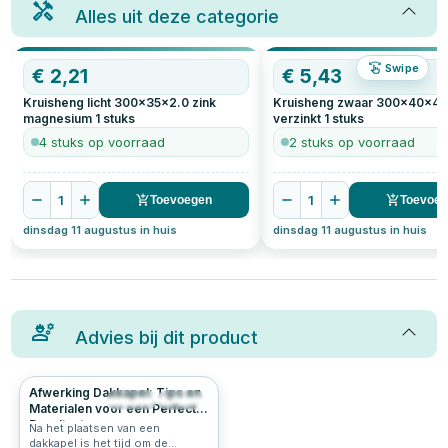
Alles uit deze categorie
Swipe
€
2,21
€
5,43
Kruisheng licht 300x35x2.0 zink
Kruisheng zwaar 300x40x4.
magnesium
1
stuks
verzinkt
1
stuks
4 stuks op voorraad
2 stuks op voorraad
1
1
Toevoegen
Toevoe
dinsdag 11 augustus in huis
dinsdag 11 augustus in huis
Advies bij dit product
Afwerking Dakkapel: Tips en
564
4.8
Materialen voor een Perfect
Resultaat
Na het plaatsen van een
dakkapel is het tijd om de