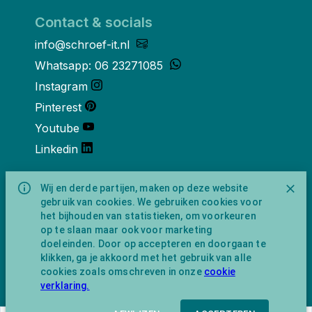
Contact & socials
info@schroef-it.nl
Whatsapp: 06 23271085
Instagram
Pinterest
Youtube
Linkedin
Over ons
Wij en derde partijen, maken op deze website
gebruik van cookies. We gebruiken cookies voor
Schroef-it is een handelsnaam van
het bijhouden van statistieken, om voorkeuren
NewFeather B.V. geregisteerd onder KVK
op te slaan maar ook voor marketing
nummer 91702593 met BTW-
doeleinden. Door op accepteren en doorgaan te
identificatienummer NL865743009B01.
klikken, ga je akkoord met het gebruik van alle
Postadres Amsterdamseweg 91 1422 AC
cookies zoals omschreven in onze
cookie
Uithoorn (geen bezoekadres).
verklaring.