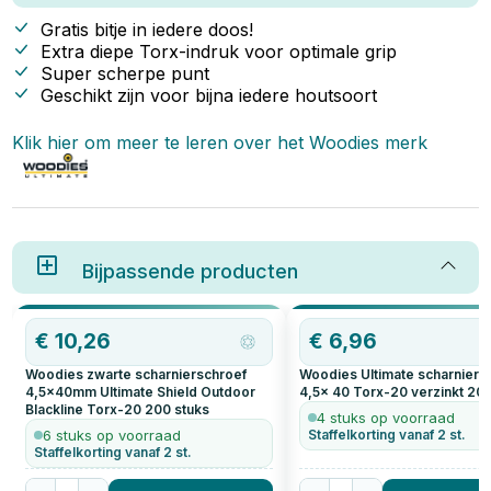
scharnierschroef? In dit artikel
bespreken we de belangrijkste
Gratis bitje in iedere doos!
factoren en waarom de maat
Extra diepe Torx-indruk voor optimale grip
4,5x40 mm een uitstekende
Super scherpe punt
keuze is voor veel
toepassingen.
Geschikt zijn voor bijna iedere houtsoort
Klik hier om meer te leren over het
Woodies
merk
Bijpassende producten
€
10,26
€
6,96
Woodies zwarte scharnierschroef
Woodies Ultimate scharniers
4,5x40mm Ultimate Shield Outdoor
4,5x 40 Torx-20 verzinkt
20
Blackline Torx-20
200
stuks
4 stuks op voorraad
6 stuks op voorraad
Staffelkorting vanaf 2 st.
Staffelkorting vanaf 2 st.