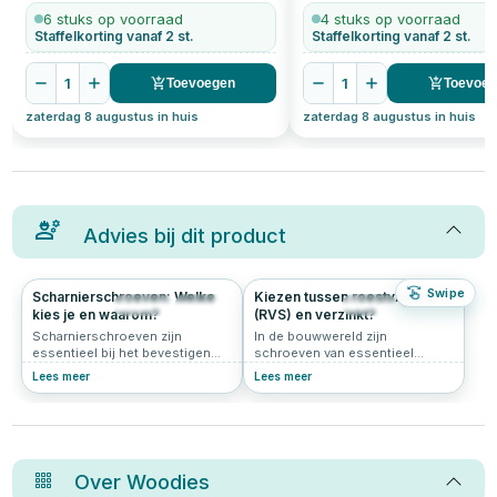
6 stuks op voorraad
4 stuks op voorraad
Staffelkorting vanaf 2 st.
Staffelkorting vanaf 2 st.
1
1
Toevoegen
Toevoe
zaterdag 8 augustus in huis
zaterdag 8 augustus in huis
Advies bij dit product
Swipe
Scharnierschroeven: Welke
Kiezen tussen roestvrijstaal
1343
4.9
339
5.0
kies je en waarom?
(RVS) en verzinkt?
Scharnierschroeven zijn
In de bouwwereld zijn
essentieel bij het bevestigen
schroeven van essentieel
van scharnieren op deuren,
belang voor stabiliteit en
Lees meer
Lees meer
kasten en andere
verbindingen. Ontdek in dit
meubelstukken. De juiste keuze
artikel welke factoren bepalen of
in schroeven zorgt voor een
je het best voor roestvrijstalen
stevige en duurzame montage,
of verzinkte schroeven kunt
zonder dat de schroeven snel
kiezen, afhankelijk van je
losraken of beschadigd raken.
projectbehoeften.
Over
Woodies
Maar hoe kies je de juiste