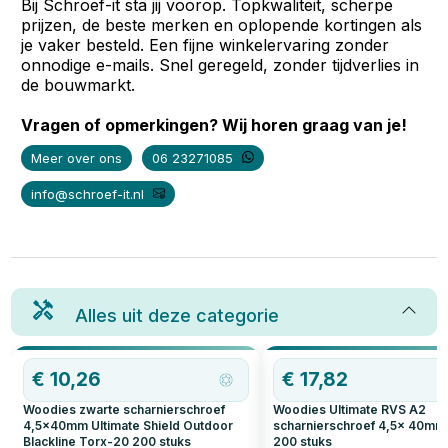
Bij Schroef-it sta jij voorop. Topkwaliteit, scherpe
prijzen, de beste merken en oplopende kortingen als
je vaker besteld. Een fijne winkelervaring zonder
onnodige e-mails. Snel geregeld, zonder tijdverlies in
de bouwmarkt.
Vragen of opmerkingen? Wij horen graag van je!
Meer over ons
06 23271085
info@schroef-it.nl
Alles uit deze categorie
€
10,26
€
17,82
Woodies zwarte scharnierschroef
Woodies Ultimate RVS A2
4,5x40mm Ultimate Shield Outdoor
scharnierschroef 4,5x 40mm
Blackline Torx-20
200
stuks
200
stuks