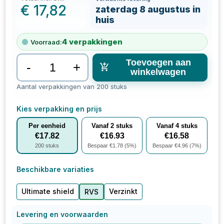
€
17,82
zaterdag 8 augustus in
huis
4
verpakkingen
Voorraad:
Toevoegen aan
-
+
winkelwagen
Aantal verpakkingen van 200 stuks
Kies verpakking en prijs
Per eenheid
Vanaf
2
stuks
Vanaf
4
stuks
€
17.82
€
16.93
€
16.58
200
stuks
Bespaar €
1.78
(
5
%)
Bespaar €
4.96
(
7
%)
Beschikbare variaties
Ultimate shield
Verzinkt
RVS
Levering en voorwaarden