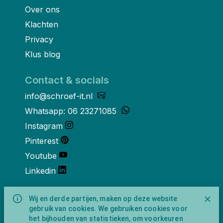
Over ons
Klachten
Privacy
Klus blog
Contact & socials
info@schroef-it.nl
Whatsapp: 06 23271085
Instagram
Pinterest
Youtube
Linkedin
Over ons
Wij en derde partijen, maken op deze website
gebruik van cookies. We gebruiken cookies voor
Schroef-it is een handelsnaam van
het bijhouden van statistieken, om voorkeuren