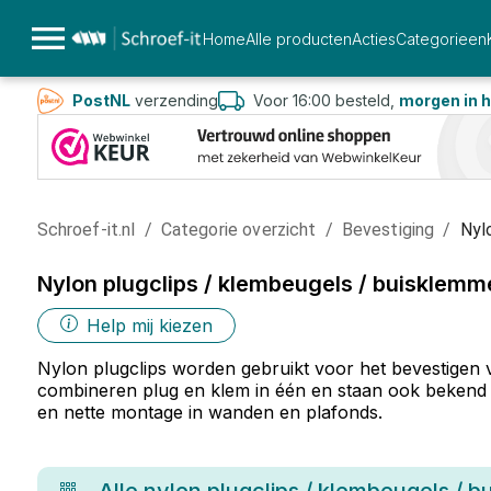
Home
Alle producten
Acties
Categorieen
PostNL
verzending
Voor 16:00 besteld,
morgen in h
Schroef-it.nl
/
Categorie overzicht
/
Bevestiging
/
Nyl
Nylon plugclips / klembeugels / buisklemm
Help mij kiezen
Nylon plugclips worden gebruikt voor het bevestigen v
combineren plug en klem in één en staan ook bekend a
en nette montage in wanden en plafonds.