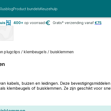
Klusblog
Product bundels
Keuzehulp
uis
400+
op voorraad
Gratis* verzending vanaf
€
75
on plugclips / klembeugels / buisklemmen
en
an kabels, buizen en leidingen. Deze bevestigingsmiddelen
ls klembeugels of buisklemmen. Ze zijn geschikt voor snel