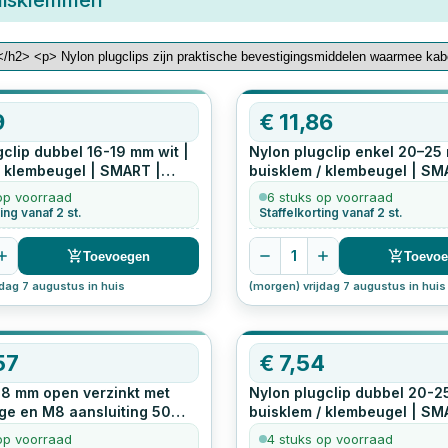
buisklemmen
9
€
11,86
gclip dubbel 16-19 mm wit |
Nylon plugclip enkel 20–25 
/ klembeugel | SMART |
buisklem / klembeugel | SM
ge montage
50
stuks
eenvoudige montage
50
stu
op voorraad
6 stuks op voorraad
ing vanaf 2 st.
Staffelkorting vanaf 2 st.
1
Toevoegen
Toevo
jdag 7 augustus in huis
(morgen) vrijdag 7 augustus in huis
57
€
7,54
18 mm open verzinkt met
Nylon plugclip dubbel 20-2
ge en M8 aansluiting
50
buisklem / klembeugel | SM
eenvoudige montage
25
stu
op voorraad
4 stuks op voorraad