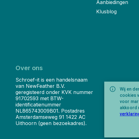
Aanbiedingen
Klusblog
Over ons
Schroef-it is een handelsnaam
van NewFeather B.V.
Wij en de
geregisteerd onder KVK nummer
cookies 
91702593 met BTW-
voor mark
identificatienummer
akkoord 
NL865743009B01. Postadres
verklarin
Amsterdamseweg 91 1422 AC
Uithoorn (geen bezoekadres).