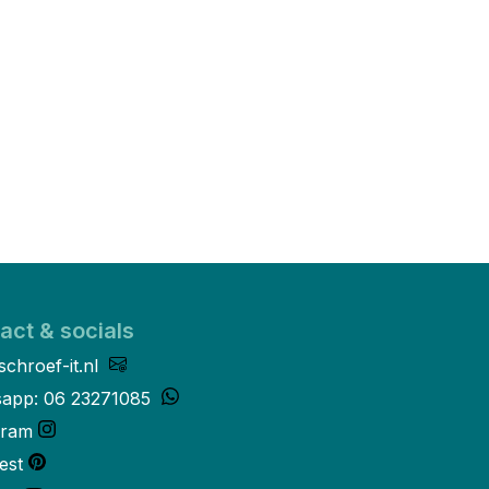
act & socials
schroef-it.nl
app: 06 23271085
gram
est