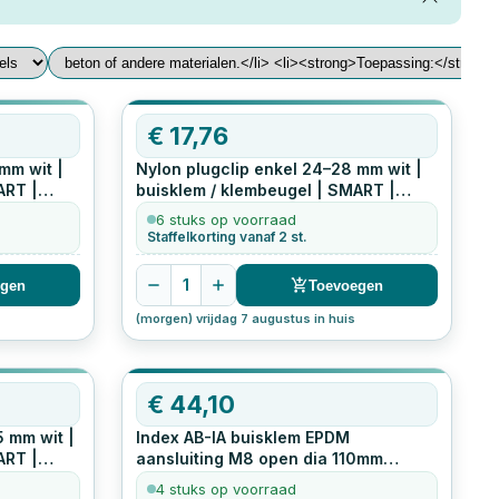
€
17,76
mm wit |
Nylon plugclip enkel 24–28 mm wit |
ART |
buisklem / klembeugel | SMART |
ks
eenvoudige montage
50
stuks
6 stuks op voorraad
Staffelkorting vanaf 2 st.
1
egen
Toevoegen
(morgen) vrijdag 7 augustus in huis
€
44,10
5 mm wit |
Index AB-IA buisklem EPDM
ART |
aansluiting M8 open dia 110mm
ks
verzinkt
25
stuks
4 stuks op voorraad