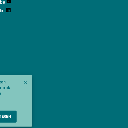
be
din
ken
ar ook
e
TEREN