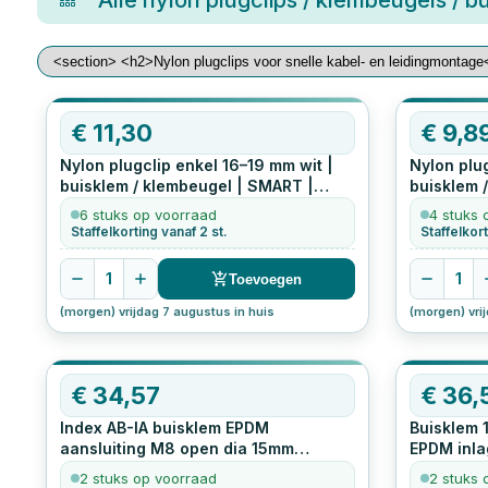
Alle
nylon plugclips / klembeugels / 
€
11,30
€
9,8
Nylon plugclip enkel 16–19 mm wit |
Nylon plu
buisklem / klembeugel | SMART |
buisklem 
eenvoudige montage
100
stuks
eenvoudi
6 stuks op voorraad
4 stuks 
Staffelkorting vanaf 2 st.
Staffelkort
1
1
Toevoegen
(morgen) vrijdag 7 augustus in huis
(morgen) vri
€
34,57
€
36,
Index AB-IA buisklem EPDM
Buisklem 
aansluiting M8 open dia 15mm
EPDM inla
verzinkt
50
stuks
stuks
2 stuks op voorraad
2 stuks 