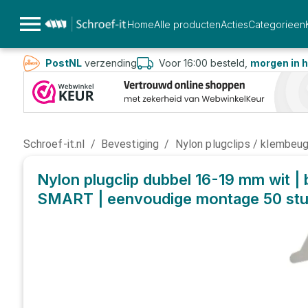
Home
Alle producten
Acties
Categorieen
PostNL
verzending
Voor 16:00 besteld,
morgen in h
Schroef-it.nl
/
Bevestiging
/
Nylon plugclips / klembeu
Nylon plugclip dubbel 16-19 mm wit | 
SMART | eenvoudige montage
50 st