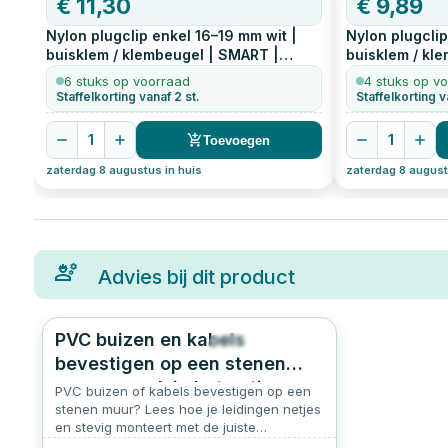
€
11,30
€
9,89
Nylon plugclip enkel 16–19 mm wit |
Nylon plugclip
buisklem / klembeugel | SMART |
buisklem / kl
eenvoudige montage
100
stuks
eenvoudige m
6 stuks op voorraad
4 stuks op v
Staffelkorting vanaf 2 st.
Staffelkorting v
1
1
Toevoegen
zaterdag 8 augustus in huis
zaterdag 8 august
Advies bij dit product
PVC buizen en kabels
253
0.0
bevestigen op een stenen
muur: zo pak je het netjes en
PVC buizen of kabels bevestigen op een
stevig aan
stenen muur? Lees hoe je leidingen netjes
en stevig monteert met de juiste
bevestigingsoplossing voor beton en