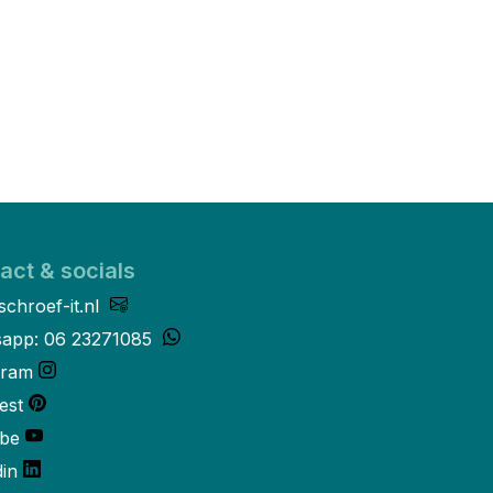
act & socials
schroef-it.nl
app: 06 23271085
gram
est
be
din