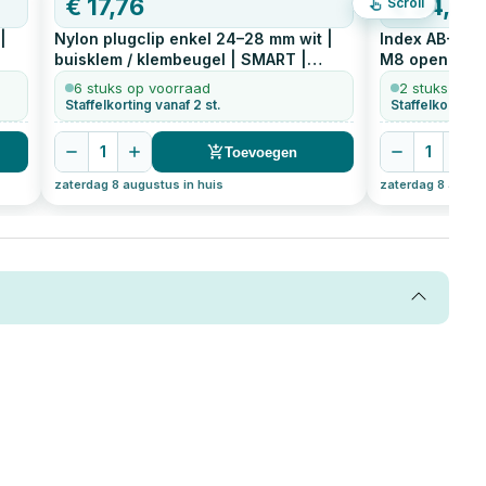
€
17,76
€
34,57
Scroll
|
Nylon plugclip enkel 24–28 mm wit |
Index AB-IA b
buisklem / klembeugel | SMART |
M8 open dia 
eenvoudige montage
50
stuks
6 stuks op voorraad
2 stuks op v
Staffelkorting vanaf 2 st.
1
1
Toevoegen
zaterdag 8 augustus in huis
zaterdag 8 august