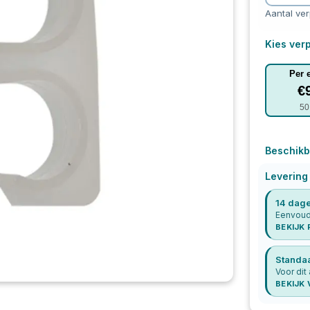
Aantal ve
Kies verp
Per 
€
50
Beschikb
Levering
14 dage
Eenvoudi
BEKIJK
Standa
Voor dit 
BEKIJK