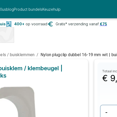
Klusblog
Product bundels
Keuzehulp
uis
400+
op voorraad
Gratis* verzending vanaf
€
75
gels / buisklemmen
/
Nylon plugclip dubbel 16-19 mm wit | bui
buisklem / klembeugel |
Totaal inc
uks
€
9
-