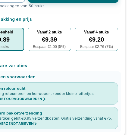
rpakkingen van 50 stuks
akking en prijs
eenheid
Vanaf
2
stuks
Vanaf
4
stuks
9.89
€
9.39
€
9.20
stuks
Bespaar €
1.00
(
5
%)
Bespaar €
2.76
(
7
%)
are variaties
 en voorwaarden
n retourrecht
g retourneren en herroepen, zonder kleine lettertjes.
 RETOURVOORWAARDEN
ard pakketverzending
artikel geldt €
6.95
verzendkosten. Gratis verzending vanaf €
75
.
 VERZENDTARIEVEN