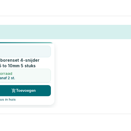
borenset 4-snijder
5 to 10mm
5
stuks
oorraad
anaf 2 st.
Toevoegen
us in huis