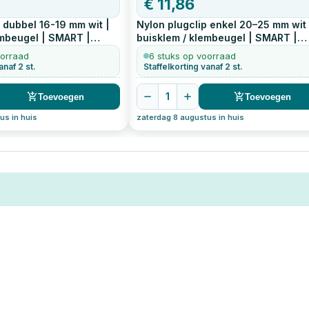
€
11,86
 dubbel 16-19 mm wit |
Nylon plugclip enkel 20–25 mm wit 
embeugel | SMART |
buisklem / klembeugel | SMART |
ontage
50
stuks
eenvoudige montage
50
stuks
oorraad
6 stuks op voorraad
anaf 2 st.
Staffelkorting vanaf 2 st.
1
Toevoegen
Toevoegen
us in huis
zaterdag 8 augustus in huis