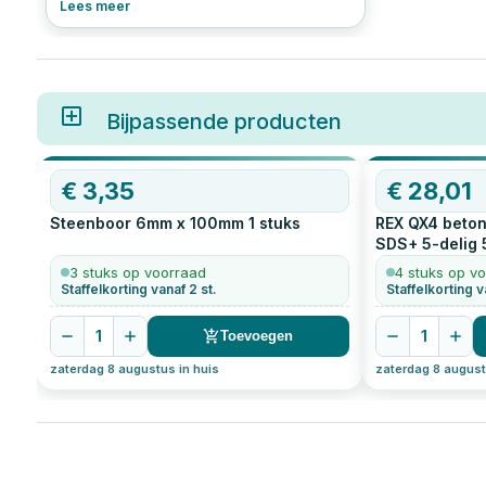
Lees meer
steen.
Bijpassende producten
€
3,35
€
28,01
Steenboor 6mm x 100mm
1
stuks
REX QX4 beton
SDS+ 5-delig 
3 stuks op voorraad
4 stuks op v
Staffelkorting vanaf 2 st.
Staffelkorting v
1
1
Toevoegen
zaterdag 8 augustus in huis
zaterdag 8 august