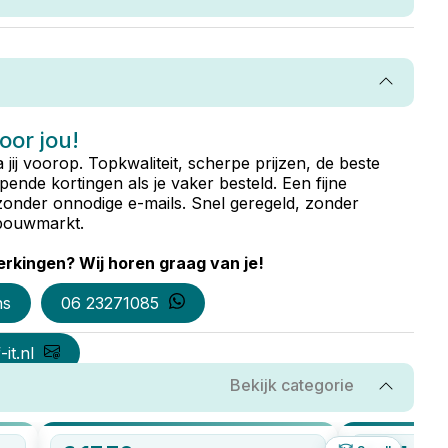
voor jou!
ta jij voorop. Topkwaliteit, scherpe prijzen, de beste
ende kortingen als je vaker besteld. Een fijne
zonder onnodige e-mails. Snel geregeld, zonder
e bouwmarkt.
rkingen? Wij horen graag van je!
ns
06 23271085
it.nl
Bekijk categorie