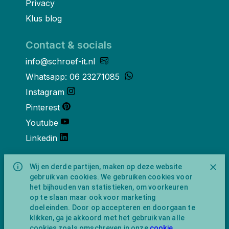
Privacy
Klus blog
Contact & socials
info@schroef-it.nl
Whatsapp: 06 23271085
Instagram
Pinterest
Youtube
Linkedin
Over ons
Wij en derde partijen, maken op deze website
gebruik van cookies. We gebruiken cookies voor
Schroef-it is een handelsnaam van
het bijhouden van statistieken, om voorkeuren
NewFeather B.V. geregisteerd onder KVK
op te slaan maar ook voor marketing
nummer 91702593 met BTW-
doeleinden. Door op accepteren en doorgaan te
identificatienummer NL865743009B01.
klikken, ga je akkoord met het gebruik van alle
Postadres Amsterdamseweg 91 1422 AC
cookies zoals omschreven in onze
cookie