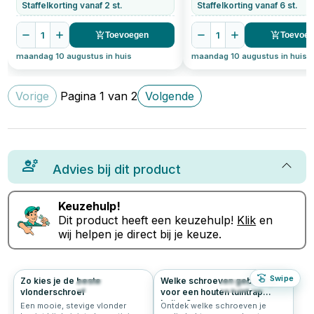
Staffelkorting vanaf 2 st.
Staffelkorting vanaf 6 st.
1
1
Toevoegen
Toevoe
maandag 10 augustus in huis
maandag 10 augustus in huis
Vorige
Pagina
1
van
2
Volgende
Advies bij dit product
Keuzehulp!
Dit product heeft een keuzehulp!
Klik
en
wij helpen je direct bij je keuze.
Swipe
Zo kies je de beste
Welke schroeven gebruik je
204
5.0
44
0.0
vlonderschroef
voor een houten tuintrap
buiten?
Een mooie, stevige vlonder
Ontdek welke schroeven je