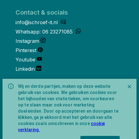
Contact & socials
info@schroef-it.nl
Whatsapp: 06 23271085
Instagram
Pinterest
Youtube
Linkedin
Over ons
Wij en derde partijen, maken op deze website
gebruik van cookies. We gebruiken cookies voor
Schroef-it is een handelsnaam van
het bijhouden van statistieken, om voorkeuren
NewFeather B.V. geregisteerd onder KVK
op te slaan maar ook voor marketing
nummer 91702593 met BTW-
doeleinden. Door op accepteren en doorgaan te
identificatienummer NL865743009B01.
klikken, ga je akkoord met het gebruik van alle
Postadres Amsterdamseweg 91 1422 AC
cookies zoals omschreven in onze
cookie
Uithoorn (geen bezoekadres).
verklaring.