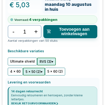
€
5,03
maandag 10 augustus
in huis
4
verpakkingen
Voorraad:
Toevoegen aan
-
+
winkelwagen
Aantal verpakkingen van 50 stuks
Beschikbare variaties
Ultimate shield
▾
RVS
(
3
)
4 x 60
5 x 60
(2)
▾
5 x 50
(
2
)
Levering en voorwaarden
14 dagen retourrecht
Eenvoudig retourneren en herroepen, zonder kleine
lettertjes.
BEKIJK RETOURVOORWAARDEN