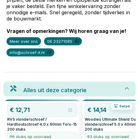
prijzen, de beste merken en oplopende kortingen als
je vaker besteld. Een fijne winkelervaring zonder
onnodige e-mails. Snel geregeld, zonder tijdverlies in
de bouwmarkt.
Vragen of opmerkingen? Wij horen graag van je!
Meer over ons
06 23271085
info@schroef-it.nl
Alles uit deze categorie
Swipe
€
12,71
€
14,14
RVS vlonderschroef /
Woodies Ultimate Shield Out
Hardhoutschroef 4.0 x 60mm Torx-15
vlonderschroef 5.0 x 40mm 
200
stuks
200
stuks
9 stuks op voorraad
3 stuks op voorraad