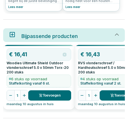
begint bij de juiste bevestiging.
nodig hebt voor een houten
De juiste vlonderschroef
tuintrap buiten. RVS en
Lees meer
Lees meer
voorkomt scheuren, zorgt voor
Woodies® Ultimate Shield voor
een strakke afwerking en
een stevige en duurzame trap.
verlengt de levensduur van je
terras. Hieronder lees je waar je
op moet letten:
Bijpassende producten
€
16,41
€
16,43
Woodies Ultimate Shield Outdoor
RVS vlonderschroef /
vlonderschroef 5.0 x 50mm Torx-20
Hardhoutschroef 5.0 x 50mm
200
stuks
200
stuks
6 stuks op voorraad
4 stuks op voorraad
Staffelkorting vanaf 6 st.
Staffelkorting vanaf 2 st.
1
1
Toevoegen
Toevoe
maandag 10 augustus in huis
maandag 10 augustus in huis