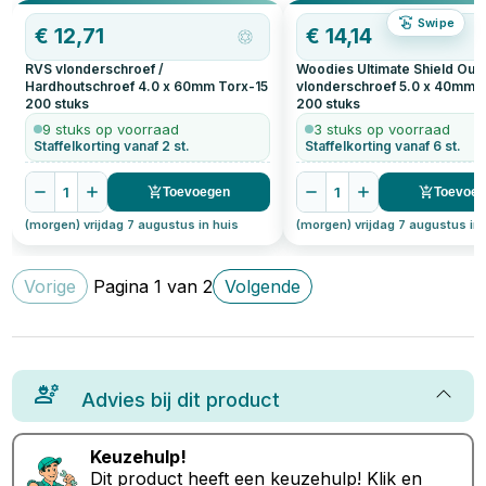
Swipe
€
12,71
€
14,14
RVS vlonderschroef /
Woodies Ultimate Shield Out
Hardhoutschroef 4.0 x 60mm Torx-15
vlonderschroef 5.0 x 40mm 
200
stuks
200
stuks
9 stuks op voorraad
3 stuks op voorraad
Staffelkorting vanaf 2 st.
Staffelkorting vanaf 6 st.
1
1
Toevoegen
Toevoe
(morgen) vrijdag 7 augustus in huis
(morgen) vrijdag 7 augustus in 
Vorige
Pagina
1
van
2
Volgende
Advies bij dit product
Keuzehulp!
Dit product heeft een keuzehulp!
Klik
en