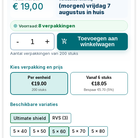
€
19,00
(morgen) vrijdag 7
augustus in huis
8
verpakkingen
Voorraad:
Toevoegen aan
-
+
winkelwagen
Aantal verpakkingen van 200 stuks
Kies verpakking en prijs
Per eenheid
Vanaf
6
stuks
€
19.00
€
18.05
200
stuks
Bespaar €
5.70
(
5
%)
Beschikbare variaties
RVS
(3)
Ultimate shield
5 x 40
5 x 50
5 x 70
5 x 80
5 x 60