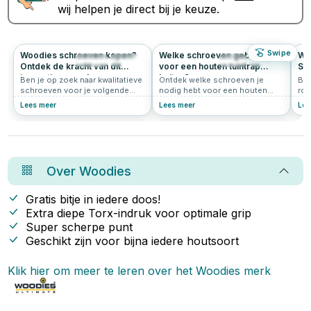
wij helpen je direct bij je keuze.
Swipe
Woodies schroeven kopen?
Welke schroeven gebruik je
Wat
203
4.9
43
0.0
Ontdek de kracht van dit
voor een houten tuintrap
Sh
innovatieve merk
buiten?
Ben je op zoek naar kwalitatieve
Ontdek welke schroeven je
Ben
schroeven voor je volgende
nodig hebt voor een houten
roe
klus? Grote kans dat je dan
tuintrap buiten. RVS en
voo
Lees meer
Lees meer
Lee
uitkomt bij Woodies® Ultimate.
Woodies® Ultimate Shield voor
oms
Deze innovatieve schroeven zijn
een stevige en duurzame trap.
sne
populair bij vakmensen én doe-
Shi
het-zelvers. In dit artikel lees je
de 
waarom Woodies zo’n slimme
Woo
keuze is.
gea
Over
Woodies
spe
sch
bes
Gratis bitje in iedere doos!
sli
Extra diepe Torx-indruk voor optimale grip
dez
Super scherpe punt
sch
en 
Geschikt zijn voor bijna iedere houtsoort
sta
Klik hier om meer te leren over het
Woodies
merk