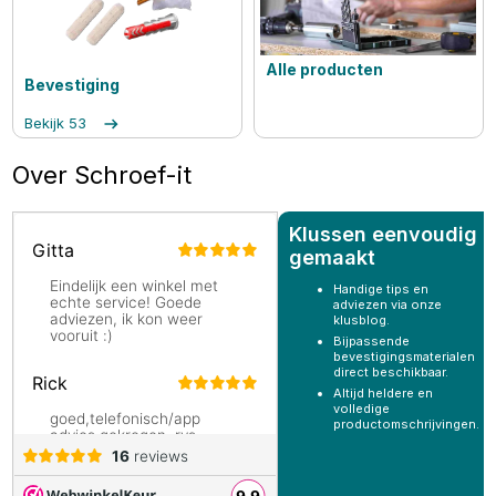
Alle producten
Bevestiging
Bekijk
53
Over Schroef-it
Klussen eenvoudig
gemaakt
Handige tips en
adviezen via onze
klusblog.
Bijpassende
bevestigingsmaterialen
direct beschikbaar.
Altijd heldere en
volledige
productomschrijvingen.