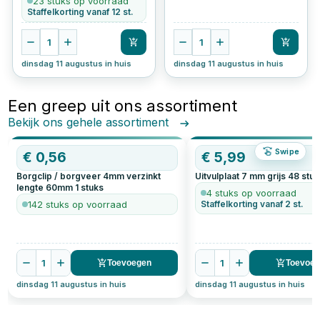
23 stuks op voorraad
Staffelkorting vanaf 12 st.
1
1
dinsdag 11 augustus in huis
dinsdag 11 augustus in huis
Een greep uit ons assortiment
Bekijk ons gehele assortiment
Swipe
€
0,56
€
5,99
Borgclip / borgveer 4mm verzinkt
Uitvulplaat 7 mm grijs
48
stuk
lengte 60mm
1
stuks
4 stuks op voorraad
142 stuks op voorraad
Staffelkorting vanaf 2 st.
1
1
Toevoegen
Toevoe
dinsdag 11 augustus in huis
dinsdag 11 augustus in huis