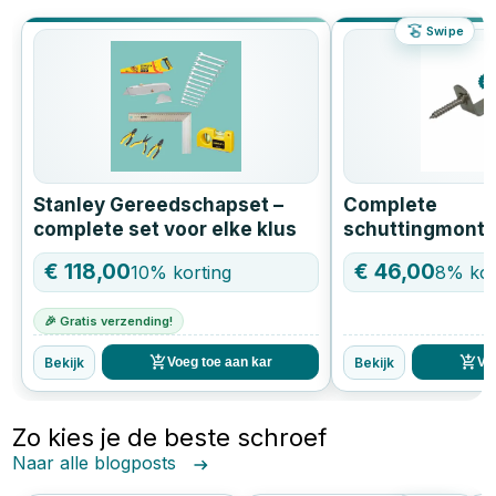
Swipe
Stanley Gereedschapset –
Complete
complete set voor elke klus
schuttingmonta
RVS vlechtsche
€
118,00
€
46,00
10
% korting
8
% kor
RVS bolkopsch
mm
🎉 Gratis verzending!
Bekijk
Bekijk
Voeg toe aan kar
Vo
Zo kies je de beste schroef
Naar alle blogposts