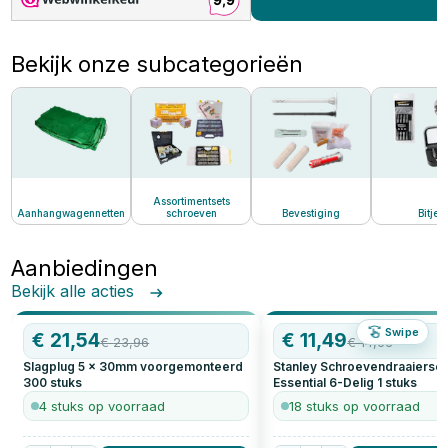
Bekijk onze subcategorieën
Assortimentsets
Aanhangwagennetten
schroeven
Bevestiging
Bitjes
Aanbiedingen
Bekijk alle acties
Swipe
AANBIEDING
€
21,54
AANBIEDING
€
11,49
€
23,96
€
14,63
Slagplug 5 x 30mm voorgemonteerd
Stanley Schroevendraaierset
300
stuks
Essential 6-Delig
1
stuks
4 stuks op voorraad
18 stuks op voorraad