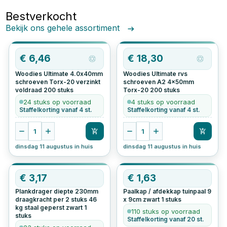
Bestverkocht
Bekijk ons gehele assortiment
€
6,46
€
18,30
Woodies Ultimate 4.0x40mm
Woodies Ultimate rvs
schroeven Torx-20 verzinkt
schroeven A2 4x50mm
voldraad
200
stuks
Torx-20
200
stuks
24 stuks op voorraad
4 stuks op voorraad
Staffelkorting vanaf 4 st.
Staffelkorting vanaf 4 st.
1
1
dinsdag 11 augustus in huis
dinsdag 11 augustus in huis
€
3,17
€
1,63
Plankdrager diepte 230mm
Paalkap / afdekkap tuinpaal 9
draagkracht per 2 stuks 46
x 9cm zwart
1
stuks
kg staal geperst zwart
1
110 stuks op voorraad
stuks
Staffelkorting vanaf 20 st.