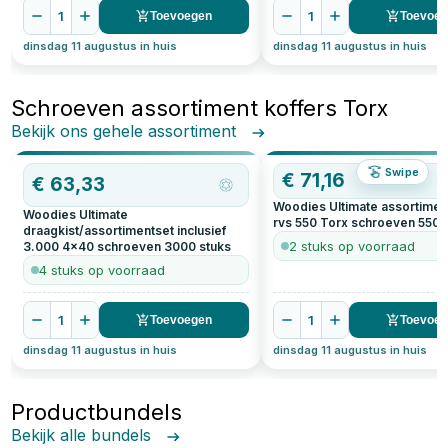
1
1
Toevoegen
Toevoe
dinsdag 11 augustus in huis
dinsdag 11 augustus in huis
Schroeven assortiment koffers Torx
Bekijk ons gehele assortiment
Swipe
€
71,16
€
63,33
Woodies Ultimate assortimen
Woodies Ultimate
rvs 550 Torx schroeven
550
s
draagkist/assortimentset inclusief
2 stuks op voorraad
3.000 4x40 schroeven
3000
stuks
4 stuks op voorraad
1
1
Toevoegen
Toevoe
dinsdag 11 augustus in huis
dinsdag 11 augustus in huis
Productbundels
Bekijk alle bundels