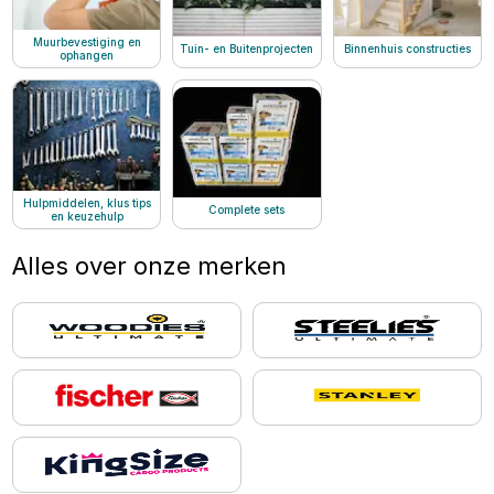
keu
klu
Muurbevestiging en
Tuin- en Buitenprojecten
Binnenhuis constructies
ophangen
Hulpmiddelen, klus tips
Complete sets
en keuzehulp
Alles over onze merken