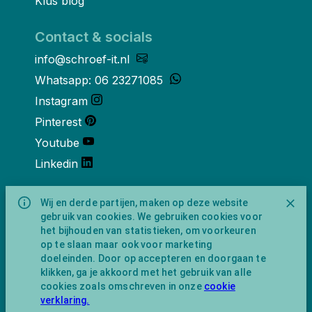
Klus blog
Contact & socials
info@schroef-it.nl
Whatsapp: 06 23271085
Instagram
Pinterest
Youtube
Linkedin
Over ons
Wij en derde partijen, maken op deze website
gebruik van cookies. We gebruiken cookies voor
Schroef-it is een handelsnaam van
het bijhouden van statistieken, om voorkeuren
NewFeather B.V. geregisteerd onder KVK
op te slaan maar ook voor marketing
nummer 91702593 met BTW-
doeleinden. Door op accepteren en doorgaan te
identificatienummer NL865743009B01.
klikken, ga je akkoord met het gebruik van alle
Postadres Amsterdamseweg 91 1422 AC
cookies zoals omschreven in onze
cookie
Uithoorn (geen bezoekadres).
verklaring.