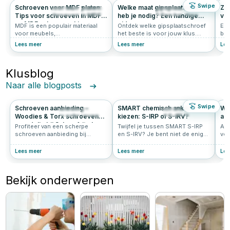
Swipe
Schroeven voor MDF platen:
Welke maat gipsplaatschroef
Zo 
2838
4.8
1227
4.9
Tips voor schroeven in MDF
heb je nodig? Een handige
vl
en MDF schroeven kiezen
gids
MDF is een populair materiaal
Ontdek welke gipsplaatschroef
Een
voor meubels,
het beste is voor jouw klus.
beg
interieurafwerking en doe-het-
Leer alles over lengte,
De 
Lees meer
Lees meer
Lee
zelfprojecten. Het is veelzijdig
draadtype, schroefkop en
voo
en relatief eenvoudig te
ondergrond. Handige tips van
een
bewerken. Echter, werken met
Schroef-it!
ver
Klusblog
MDF vereist de juiste
ter
technieken en vooral de juiste
op 
Naar alle blogposts
schroeven voor MDF. In dit
artikel lees je alles over het
kiezen van de juiste MDF
Swipe
Schroeven aanbieding –
SMART chemisch anker
Wo
schroeven.
28
0.0
19
0.0
Woodies & Torx schroeven
kiezen: S-IRP of S-IRV?
as
voordelig bij Schroef-it.nl
Profiteer van een scherpe
Twijfel je tussen SMART S-IRP
Als
schroeven aanbieding bij
en S-IRV? Je bent niet de enige.
vee
Schroef-it. Ontdek Woodies
De vraag “welk chemisch anker
sch
schroeven aanbieding en torx
moet ik kiezen” komt vaak voor.
ass
Lees meer
Lees meer
Lee
schroeven van topkwaliteit
Wij helpen je kiezen!
een
tegen lage prijzen.
art
pop
Bekijk onderwerpen
Ult
ass
Woo
ass
en 
sch
sch