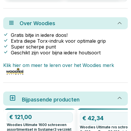
perfecte keuze voor jou. Met
dit duidelijke stappenplan om
set
deze set ben je klaar voor alle
ervoor te zorgen dat de
jou
mogelijke klussen, van het
aanlegring stevig en veilig
voo
bevestigen van
bevestigd is. Met de juiste
het
keukenkastscharnieren tot het
voorbereiding en gereedschap
keu
Over
Woodies
monteren van balken voor een
is dit een klus die je eenvoudig
mon
muur. Deze 1500-delige set
zelf kunt uitvoeren.
muu
biedt een ruime variëteit aan
Gratis bitje in iedere doos!
schroeven die geschikt zijn
Extra diepe Torx-indruk voor optimale grip
voor uiteenlopende
Super scherpe punt
toepassingen.
Geschikt zijn voor bijna iedere houtsoort
Klik hier om meer te leren over het
Woodies
merk
Bijpassende producten
€
121,00
€
42,34
Woodies Ultimate 1600 schroeven
Woodies Ultimate rvs schro
assortimentset in Systainer3 verzinkt