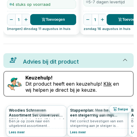
5-7 dagen levertijd
4 stuks op voorraad
1
1
Toevoegen
Toevoe
(morgen) dinsdag 11 augustus in huis
zondag 16 augustus in huis
Advies bij dit product
Keuzehulp!
Dit product heeft een keuzehulp!
Klik
en
wij helpen je direct bij je keuze.
Swipe
Woodies Schroeven
Stappenplan: Hoe bevestig ik
Bu
898
4.7
346
4.9
Assortiment Set Universeel
een steigerring aan mijn
As
(1500-delig) - €80,45 Inclusief
steiger?
(16
Ben je op zoek naar een
Het correct bevestigen van een
Ben
Verzendkosten
Ve
uitgebreid assortiment
steigerring aan je steiger is
uit
universele schroeven? Deze
essentieel voor een veilige
uni
Lees meer
Lees meer
Lee
Woodies schroevenset is de
aanlegplaats voor je boot. Volg
bug