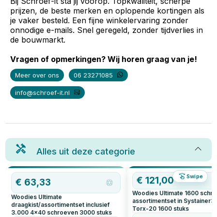
Bij Schroef-it sta jij voorop. Topkwaliteit, scherpe
prijzen, de beste merken en oplopende kortingen als
je vaker besteld. Een fijne winkelervaring zonder
onnodige e-mails. Snel geregeld, zonder tijdverlies in
de bouwmarkt.
Vragen of opmerkingen? Wij horen graag van je!
Meer over ons
06 23271085
info@schroef-it.nl
Alles uit deze categorie
Swipe
€
121,00
€
63,33
Woodies Ultimate 1600 schr
Woodies Ultimate
assortimentset in Systainer3 
draagkist/assortimentset inclusief
Torx-20
1600
stuks
3.000 4x40 schroeven
3000
stuks