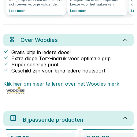
Ve
schroeven voor je volgende
keuze voor het maken van
uit
klus? Grote kans dat je dan
meubels, tuinafscheidingen en
uni
Lees meer
Lees meer
Lee
uitkomt bij Woodies® Ultimate.
andere doe-het-zelfprojecten.
bug
Deze innovatieve schroeven zijn
Maar welke schroeven zijn het
set
populair bij vakmensen én doe-
meest geschikt voor
jou
het-zelvers. In dit artikel lees je
steigerplanken? In dit artikel
voo
waarom Woodies zo’n slimme
leggen we uit waar je op moet
het
keuze is.
letten en geven we tips voor de
keu
Over
Woodies
beste bevestigingsmaterialen.
mon
muu
Gratis bitje in iedere doos!
Extra diepe Torx-indruk voor optimale grip
Super scherpe punt
Geschikt zijn voor bijna iedere houtsoort
Klik hier om meer te leren over het
Woodies
merk
Bijpassende producten