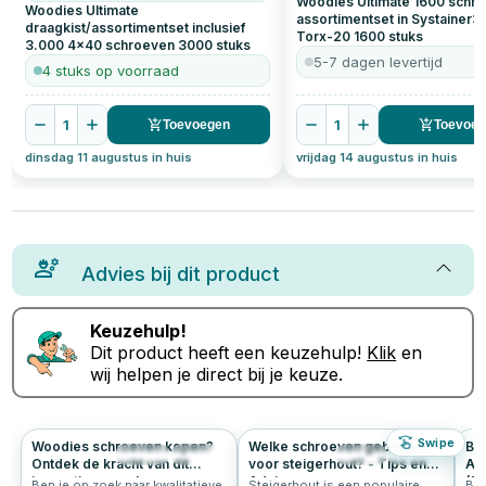
Woodies Ultimate 1600 schr
Woodies Ultimate
assortimentset in Systainer3 
draagkist/assortimentset inclusief
Torx-20
1600
stuks
3.000 4x40 schroeven
3000
stuks
5-7 dagen levertijd
4 stuks op voorraad
1
1
Toevoegen
Toevoe
dinsdag 11 augustus in huis
vrijdag 14 augustus in huis
Advies bij dit product
Keuzehulp!
Dit product heeft een keuzehulp!
Klik
en
wij helpen je direct bij je keuze.
Swipe
Woodies schroeven kopen?
Welke schroeven gebruik je
Bu
206
4.9
715
4.8
Ontdek de kracht van dit
voor steigerhout? - Tips en
As
innovatieve merk
Advies
(16
Ben je op zoek naar kwalitatieve
Steigerhout is een populaire
Ben