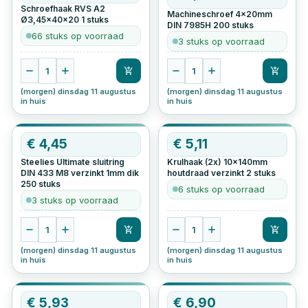
Schroefhaak RVS A2
Machineschroef 4x20mm
Ø3,45x40x20
1
stuks
DIN 7985H
200
stuks
66 stuks op voorraad
3 stuks op voorraad
1
1
(morgen) dinsdag 11 augustus
(morgen) dinsdag 11 augustus
in huis
in huis
€
4,45
€
5,11
Steelies Ultimate sluitring
Krulhaak (2x) 10x140mm
DIN 433 M8 verzinkt 1mm dik
houtdraad verzinkt
2
stuks
250
stuks
6 stuks op voorraad
3 stuks op voorraad
1
1
(morgen) dinsdag 11 augustus
(morgen) dinsdag 11 augustus
in huis
in huis
€
5,93
€
6,90