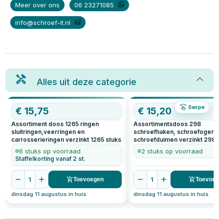
Meer over ons
06 23271085
info@schroef-it.nl
Alles uit deze categorie
Swipe
€
15,75
€
15,20
Assortiment doos 1265 ringen
Assortimentsdoos 298
sluitringen,veerringen en
schroefhaken, schroefogen 
carrosserieringen verzinkt
1265
stuks
schroefduimen verzinkt
298
6 stuks op voorraad
2 stuks op voorraad
Staffelkorting vanaf 2 st.
1
1
Toevoegen
Toevoe
dinsdag 11 augustus in huis
dinsdag 11 augustus in huis