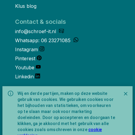
Klus blog
Contact & socials
info@schroef-it.nl
Whatsapp: 06 23271085
Instagram
Pinterest
Youtube
Linkedin
Over ons
Wij en derde partijen, maken op deze website
gebruik van cookies. We gebruiken cookies voor
Schroef-it is een handelsnaam van
het bijhouden van statistieken, om voorkeuren
NewFeather B.V. geregisteerd onder KVK
op te slaan maar ook voor marketing
nummer 91702593 met BTW-
doeleinden. Door op accepteren en doorgaan te
identificatienummer NL865743009B01.
klikken, ga je akkoord met het gebruik van alle
Postadres Amsterdamseweg 91 1422 AC
cookies zoals omschreven in onze
cookie
Uithoorn (geen bezoekadres).