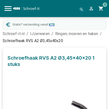
0
Gratis* verzending vanaf
€
75
Schroef-it.nl
/
IJzerwaren
/
Ringen, moeren en haken
/
Schroefhaak RVS A2 Ø3,45x40x20
Schroefhaak RVS A2 Ø3,45x40x20
1
stuks