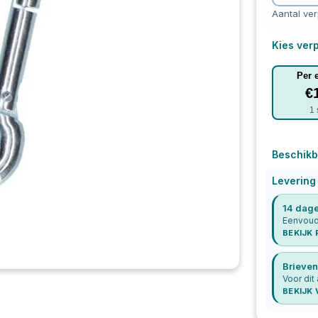
Aantal ve
Kies verp
Per 
€
1
Beschikb
Levering
14 dage
Eenvoudi
BEKIJK
Brieven
Voor dit
BEKIJK