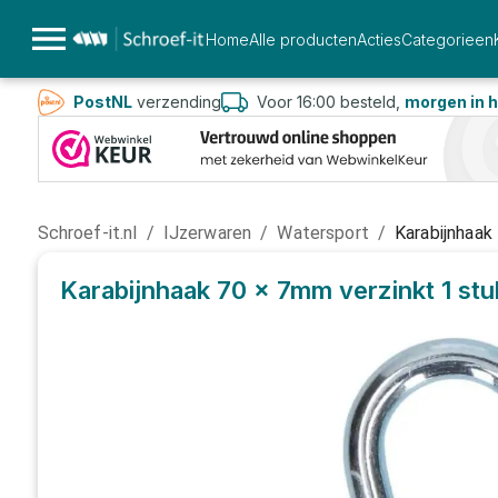
Home
Alle producten
Acties
Categorieen
PostNL
verzending
Voor 16:00 besteld,
morgen in h
Schroef-it.nl
/
IJzerwaren
/
Watersport
/
Karabijnhaak
Karabijnhaak 70 x 7mm verzinkt
1 st