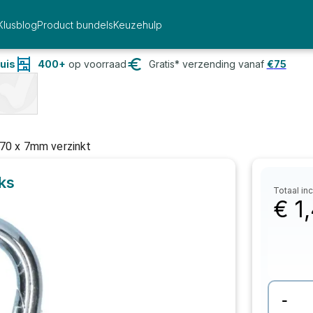
Klusblog
Product bundels
Keuzehulp
uis
400+
op voorraad
Gratis* verzending vanaf
€
75
 70 x 7mm verzinkt
uks
Totaal inc
€
1
-