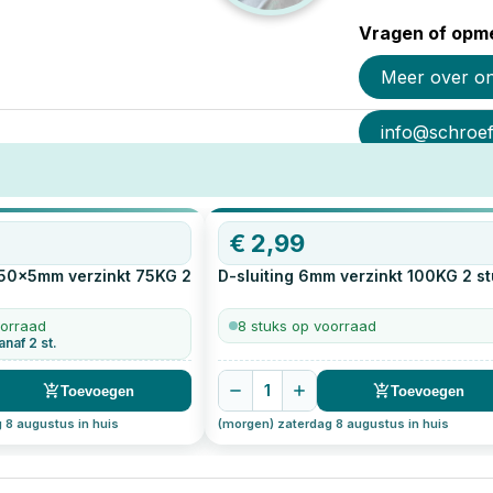
Vragen of opme
Meer over o
info@schroef-
€
2,99
 50x5mm verzinkt 75KG
2
D-sluiting 6mm verzinkt 100KG
2
st
oorraad
8 stuks op voorraad
anaf 2 st.
1
Toevoegen
Toevoegen
 8 augustus in huis
(morgen) zaterdag 8 augustus in huis