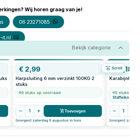
rkingen? Wij horen graag van je!
ns
06 23271085
it.nl
Bekijk categorie
€
2,99
€
3,18
Scroll
uks
Harpsluiting 6 mm verzinkt 100KG
2
Karabijnhaak
stuks
9 stuks op voorraad
5 stuks op v
Staffelkorting 
1
1
Toevoegen
(morgen) zaterdag 8 augustus in huis
(morgen) zaterda