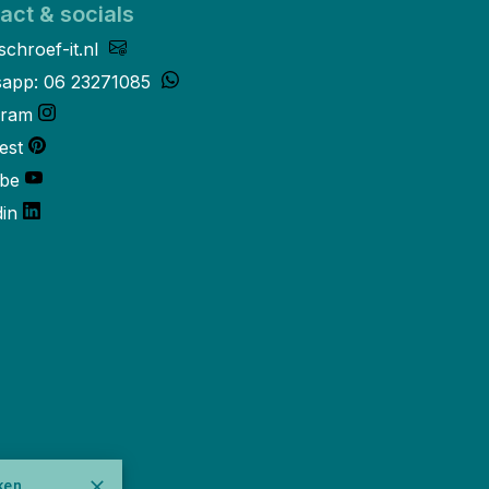
act & socials
schroef-it.nl
app: 06 23271085
gram
est
be
din
ken