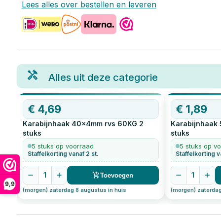
Lees alles over bestellen en leveren
Alles uit deze categorie
€
4,69
€
1,89
Karabijnhaak 40x4mm rvs 60KG
2
Karabijnhaak
stuks
stuks
5 stuks op voorraad
5 stuks op v
Staffelkorting vanaf 2 st.
Staffelkorting v
1
1
Toevoegen
9,9
(morgen) zaterdag 8 augustus in huis
(morgen) zaterdag