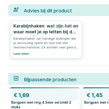
Advies bij dit product
Karabijnhaken: wat zijn het en
465
4.8
waar moet je op letten bij de
aanschaf?
Karabijnhaken zijn handige sluitingen die
je eenvoudig opent en sluit met een
veermechanisme. Ze worden veel gebruikt
voor het ophangen, bevestigen of zekeren
Lees meer
van voorwerpen. Of je nu werkt aan een
klusproject, een schommel ophangt of iets
veilig wilt vastmaken aan een ketting: een
karabijnhaak is dé oplossing. In dit artikel
leggen we uit wat een karabijnhaak is,
welke soorten er zijn, en waar je op moet
Bijpassende producten
letten bij het kopen van een karabijnhaak.
OP=OP
OP=OP
€
1,69
€
1,45
Borgpen met ring 4.5mm verzinkt
2
Borgpen met r
stuks