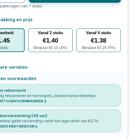
rpakkingen van 1 stuks
akking en prijs
eenheid
Vanaf
2
stuks
Vanaf
4
stuks
1.45
€
1.40
€
1.38
stuks
Bespaar €
0.10
(
3
%)
Bespaar €
0.28
(
5
%)
are variaties
 en voorwaarden
n retourrecht
g retourneren en herroepen, zonder kleine lettertjes.
 RETOURVOORWAARDEN
busverzending (48 uur)
 artikel geldt verzending vanaf het lage tarief van €
3.74
.
 VERZENDTARIEVEN