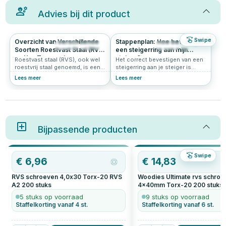
Advies bij dit product
Swipe
Overzicht van Verschillende
Stappenplan: Hoe bevestig ik
543
4.7
343
4.9
Soorten Roestvast Staal (RVS)
een steigerring aan mijn
en Hun Toepassingen
steiger?
Roestvast staal (RVS), ook wel
Het correct bevestigen van een
roestvrij staal genoemd, is een
steigerring aan je steiger is
verzamelnaam voor staalsoorten
essentieel voor een veilige
Lees meer
Lees meer
die bestand zijn tegen corrosie
aanlegplaats voor je boot. Volg
dankzij het toevoegen van
dit duidelijke stappenplan om
chroom en soms andere
ervoor te zorgen dat de
legeringselementen zoals nikkel
aanlegring stevig en veilig
of molybdeen. Er zijn
bevestigd is. Met de juiste
verschillende soorten RVS, die
voorbereiding en gereedschap
worden geclassificeerd op
Bijpassende producten
is dit een klus die je eenvoudig
basis van hun metallurgische
zelf kunt uitvoeren.
structuur en de
legeringselementen die zijn
Swipe
toegevoegd. In dit artikel lees je
€
6,96
€
14,83
alles over de verschillende
soorten RVS.
RVS schroeven 4,0x30 Torx-20 RVS
Woodies Ultimate rvs schro
A2
200
stuks
4x40mm Torx-20
200
stuks
5 stuks op voorraad
9 stuks op voorraad
Staffelkorting vanaf 4 st.
Staffelkorting vanaf 6 st.