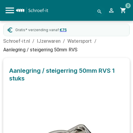
0
Gratis* verzending vanaf
€
75
Schroef-it.nl
/
IJzerwaren
/
Watersport
/
Aanlegring / steigerring 50mm RVS
Aanlegring / steigerring 50mm RVS
1
stuks