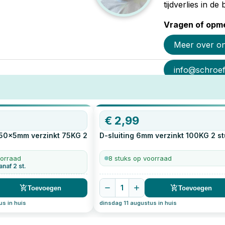
tijdverlies in d
Vragen of opme
Meer over o
info@schroef-
€
2,99
 50x5mm verzinkt 75KG
2
D-sluiting 6mm verzinkt 100KG
2
st
oorraad
8 stuks op voorraad
anaf 2 st.
1
Toevoegen
Toevoegen
us in huis
dinsdag 11 augustus in huis