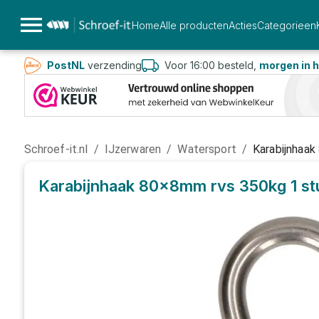
Home
Alle producten
Acties
Categorieen
PostNL
verzending
Voor 16:00 besteld,
morgen in h
Schroef-it.nl
/
IJzerwaren
/
Watersport
/
Karabijnhaa
Karabijnhaak 80x8mm rvs 350kg
1 s