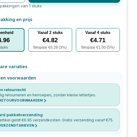
rpakkingen van 1 stuks
akking en prijs
eenheid
Vanaf
2
stuks
Vanaf
4
stuks
4.96
€
4.82
€
4.71
stuks
Bespaar €
0.28
(
3
%)
Bespaar €
1.00
(
5
%)
are variaties
 en voorwaarden
n retourrecht
g retourneren en herroepen, zonder kleine lettertjes.
 RETOURVOORWAARDEN
ard pakketverzending
artikel geldt €
6.95
verzendkosten. Gratis verzending vanaf €
75
.
 VERZENDTARIEVEN