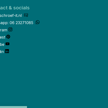
act & socials
schroef-it.nl
app: 06 23271085
gram
est
be
din