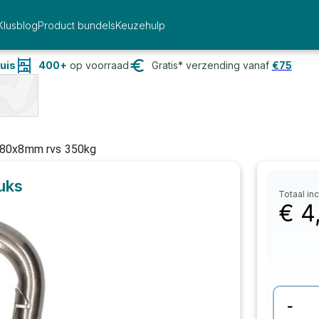
Klusblog
Product bundels
Keuzehulp
uis
400+
op voorraad
Gratis* verzending vanaf
€
75
k 80x8mm rvs 350kg
tuks
Totaal inc
€
4
-