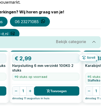
e bouwmarkt.
rkingen? Wij horen graag van je!
ns
06 23271085
it.nl
Bekijk categorie
€
2,99
€
3,18
Scroll
uks
Harpsluiting 6 mm verzinkt 100KG
2
Karabijnhaak
stuks
9 stuks op voorraad
5 stuks op v
Staffelkorting 
1
1
Toevoegen
dinsdag 11 augustus in huis
dinsdag 11 august