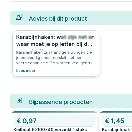
Advies bij dit product
Karabijnhaken: wat zijn het en
467
4.8
waar moet je op letten bij de
aanschaf?
Karabijnhaken zijn handige sluitingen die
je eenvoudig opent en sluit met een
veermechanisme. Ze worden veel gebruikt
voor het ophangen, bevestigen of zekeren
Lees meer
van voorwerpen. Of je nu werkt aan een
klusproject, een schommel ophangt of iets
veilig wilt vastmaken aan een ketting: een
karabijnhaak is dé oplossing. In dit artikel
leggen we uit wat een karabijnhaak is,
welke soorten er zijn, en waar je op moet
Bijpassende producten
letten bij het kopen van een karabijnhaak.
€
0,97
€
1,45
Keilbout 6x100x40 verzinkt
1
stuks
Karabijnhaak 