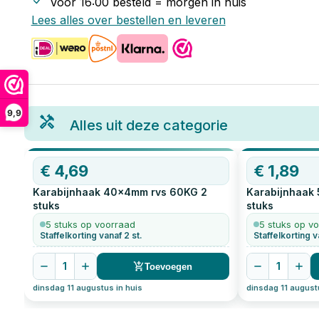
Voor 16:00 besteld = morgen in huis
Lees alles over bestellen en leveren
9,9
Alles uit deze categorie
€
4,69
€
1,89
Karabijnhaak 40x4mm rvs 60KG
2
Karabijnhaak
stuks
stuks
5 stuks op voorraad
5 stuks op v
Staffelkorting vanaf 2 st.
Staffelkorting v
1
1
Toevoegen
dinsdag 11 augustus in huis
dinsdag 11 august