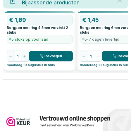
Bijpassende producten
zijn onmisbaar. In deze blogpost
gaan we dieper in op wat
koordhouders zijn, hun
verschillende toepassingen, en
OP=OP
€
1,69
OP=OP
€
1,45
waarom ze essentieel zijn zowel
in huis als op boten.
Borgpen met ring 4.5mm verzinkt
2
Borgpen met ring 6mm verzi
stuks
stuks
5 stuks op voorraad
5-7 dagen levertijd
1
1
Toevoegen
Toevoe
maandag 10 augustus in huis
donderdag 13 augustus in huis