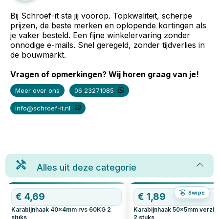
Bij Schroef-it sta jij voorop. Topkwaliteit, scherpe
prijzen, de beste merken en oplopende kortingen als
je vaker besteld. Een fijne winkelervaring zonder
onnodige e-mails. Snel geregeld, zonder tijdverlies in
de bouwmarkt.
Vragen of opmerkingen? Wij horen graag van je!
Meer over ons
06 23271085
info@schroef-it.nl
Alles uit deze categorie
Swipe
€
4,69
€
1,89
Karabijnhaak 40x4mm rvs 60KG
2
Karabijnhaak 50x5mm verzin
stuks
2
stuks