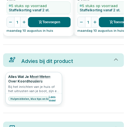
5 stuks op voorraad
5 stuks op voorraad
Staffelkorting vanaf 2 st.
Staffelkorting vanaf 2 st.
1
1
Toevoegen
Toevoe
maandag 10 augustus in huis
maandag 10 augustus in huis
Advies bij dit product
Alles Wat Je Moet Weten
236
5.0
Over Koordhouders
Bij het inrichten van je huis of
het uitrusten van je boot, zijn er
tal van kleine maar essentiële
Lees
Hulpmiddelen, klus tips en keuzehulp
accessoires die een groot
meer
verschil kunnen maken. Een van
die accessoires is de
koordhouder. Of je nu een huis
hebt met kinderen of een boot
waar veiligheid en organisatie
belangrijk zijn, koordhouders