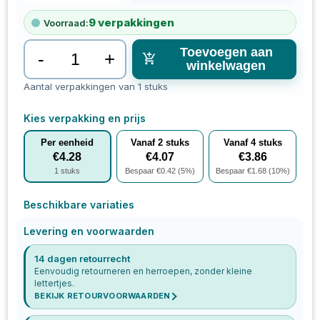
9
verpakkingen
Voorraad:
Toevoegen aan
-
+
winkelwagen
Aantal verpakkingen van 1 stuks
Kies verpakking en prijs
Per eenheid
Vanaf
2
stuks
Vanaf
4
stuks
€
4.28
€
4.07
€
3.86
1
stuks
Bespaar €
0.42
(
5
%)
Bespaar €
1.68
(
10
%)
Beschikbare variaties
Levering en voorwaarden
14 dagen retourrecht
Eenvoudig retourneren en herroepen, zonder kleine
lettertjes.
BEKIJK RETOURVOORWAARDEN