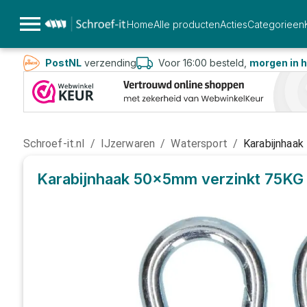
Home
Alle producten
Acties
Categorieen
PostNL
verzending
Voor 16:00 besteld,
morgen in h
Schroef-it.nl
/
IJzerwaren
/
Watersport
/
Karabijnhaa
Karabijnhaak 50x5mm verzinkt 75KG