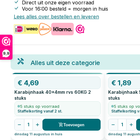
Direct uit onze eigen voorraad
Voor 16:00 besteld = morgen in huis
Lees alles over bestellen en leveren
9,9
Alles uit deze categorie
€
4,69
€
1,89
Karabijnhaak 40x4mm rvs 60KG
2
Karabijnhaak
stuks
stuks
5 stuks op voorraad
5 stuks op v
Staffelkorting vanaf 2 st.
Staffelkorting v
1
1
Toevoegen
dinsdag 11 augustus in huis
dinsdag 11 august