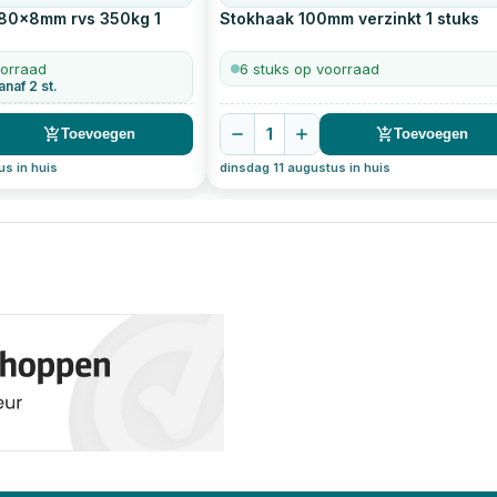
 80x8mm rvs 350kg
1
Stokhaak 100mm verzinkt
1
stuks
oorraad
6 stuks op voorraad
anaf 2 st.
1
Toevoegen
Toevoegen
us in huis
dinsdag 11 augustus in huis