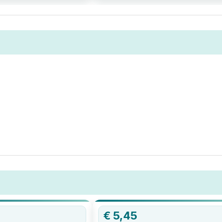
€
5,45