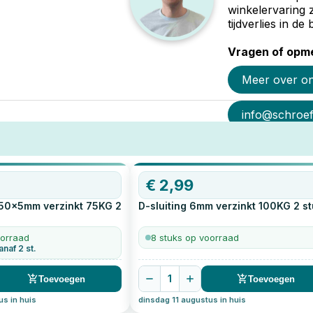
winkelervaring 
tijdverlies in d
Vragen of opme
Meer over o
info@schroef-
€
2,99
 50x5mm verzinkt 75KG
2
D-sluiting 6mm verzinkt 100KG
2
st
oorraad
8 stuks op voorraad
anaf 2 st.
1
Toevoegen
Toevoegen
us in huis
dinsdag 11 augustus in huis