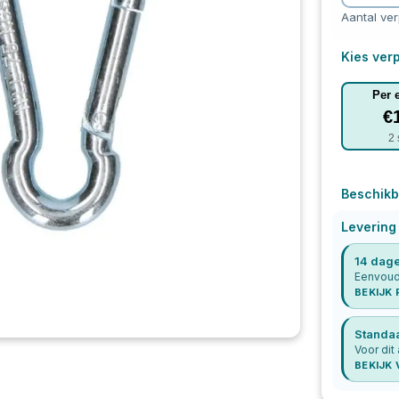
Aantal ve
Kies verp
Per 
€
2
Beschikb
Levering
14 dage
Eenvoudi
BEKIJK
Standa
Voor dit 
BEKIJK