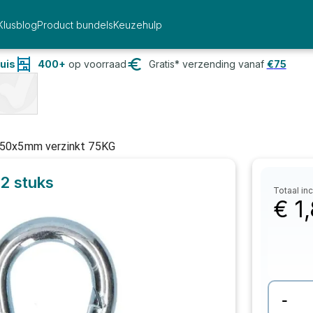
Klusblog
Product bundels
Keuzehulp
uis
400+
op voorraad
Gratis* verzending vanaf
€
75
k 50x5mm verzinkt 75KG
2 stuks
Totaal inc
€
1
-