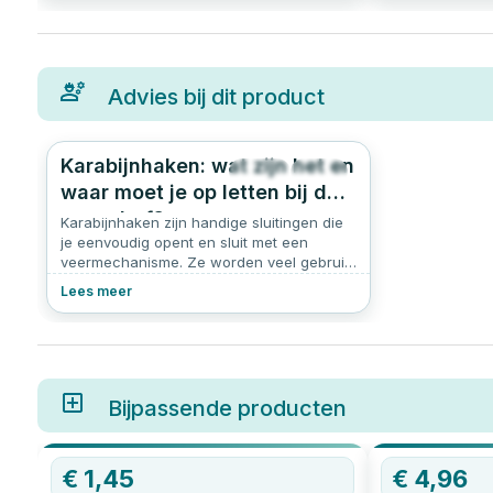
Advies bij dit product
Karabijnhaken: wat zijn het en
467
4.8
waar moet je op letten bij de
aanschaf?
Karabijnhaken zijn handige sluitingen die
je eenvoudig opent en sluit met een
veermechanisme. Ze worden veel gebruikt
voor het ophangen, bevestigen of zekeren
Lees meer
van voorwerpen. Of je nu werkt aan een
klusproject, een schommel ophangt of iets
veilig wilt vastmaken aan een ketting: een
karabijnhaak is dé oplossing. In dit artikel
leggen we uit wat een karabijnhaak is,
welke soorten er zijn, en waar je op moet
Bijpassende producten
letten bij het kopen van een karabijnhaak.
€
1,45
€
4,96