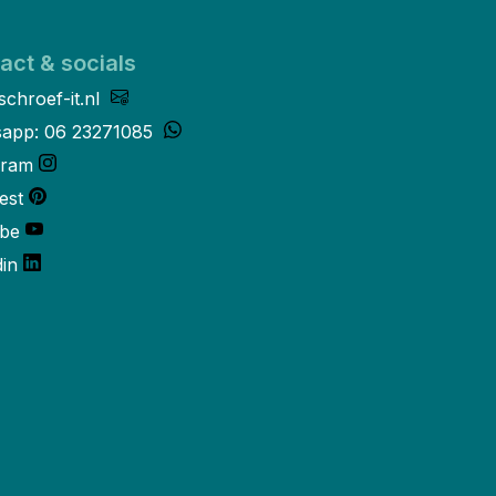
act & socials
schroef-it.nl
app: 06 23271085
gram
est
be
din