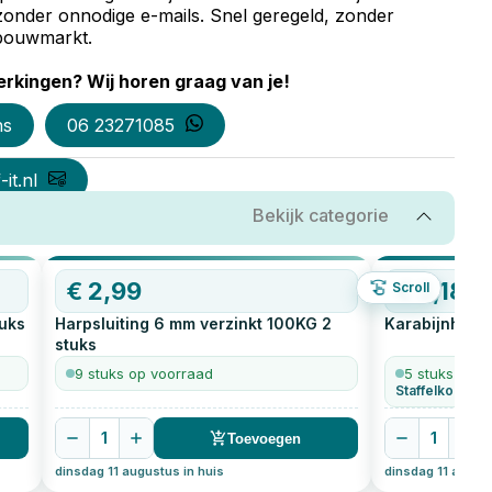
zonder onnodige e-mails. Snel geregeld, zonder
e bouwmarkt.
rkingen? Wij horen graag van je!
ns
06 23271085
it.nl
Bekijk categorie
€
2,99
€
3,18
Scroll
uks
Harpsluiting 6 mm verzinkt 100KG
2
Karabijnhaak
stuks
9 stuks op voorraad
5 stuks op v
Staffelkorting 
1
1
Toevoegen
dinsdag 11 augustus in huis
dinsdag 11 august