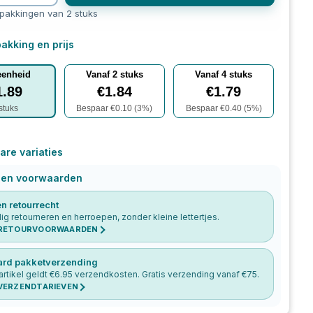
rpakkingen van 2 stuks
akking en prijs
eenheid
Vanaf
2
stuks
Vanaf
4
stuks
1.89
€
1.84
€
1.79
stuks
Bespaar €
0.10
(
3
%)
Bespaar €
0.40
(
5
%)
are variaties
 en voorwaarden
n retourrecht
g retourneren en herroepen, zonder kleine lettertjes.
 RETOURVOORWAARDEN
ard pakketverzending
artikel geldt €
6.95
verzendkosten. Gratis verzending vanaf €
75
.
 VERZENDTARIEVEN