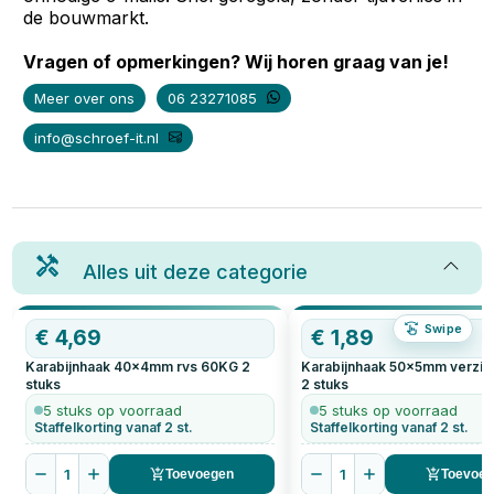
de bouwmarkt.
Vragen of opmerkingen? Wij horen graag van je!
Meer over ons
06 23271085
info@schroef-it.nl
Alles uit deze categorie
Swipe
€
4,69
€
1,89
Karabijnhaak 40x4mm rvs 60KG
2
Karabijnhaak 50x5mm verzin
stuks
2
stuks
5 stuks op voorraad
5 stuks op voorraad
Staffelkorting vanaf 2 st.
Staffelkorting vanaf 2 st.
1
1
Toevoegen
Toevoe