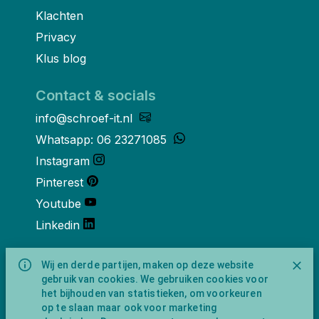
Klachten
Privacy
Klus blog
Contact & socials
info@schroef-it.nl
Whatsapp: 06 23271085
Instagram
Pinterest
Youtube
Linkedin
Over ons
Wij en derde partijen, maken op deze website
gebruik van cookies. We gebruiken cookies voor
Schroef-it is een handelsnaam van
het bijhouden van statistieken, om voorkeuren
NewFeather B.V. geregisteerd onder KVK
op te slaan maar ook voor marketing
nummer 91702593 met BTW-