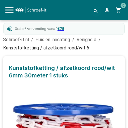
0
Gratis* verzending vanaf
€
75
Schroef-it.nl
/
Huis en inrichting
/
Veiligheid
/
Kunststofketting / afzetkoord rood/wit 6
Kunststofketting / afzetkoord rood/wit
6mm 30meter
1 stuks