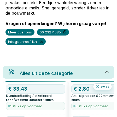
je vaker besteld. Een fijne winkelervaring zonder
onnodige e-mails. Snel geregeld, zonder tijdverlies in
de bouwmarkt.
Vragen of opmerkingen? Wij horen graag van je!
Meer over ons
06 23271085
info@schroef-it.nl
Alles uit deze categorie
Swipe
€
33,43
€
2,80
Kunststofketting / afzetkoord
Anti-sliprubber Ø22mm zwar
rood/wit 6mm 30meter
1
stuks
stuks
1 stuks op voorraad
5 stuks op voorraad