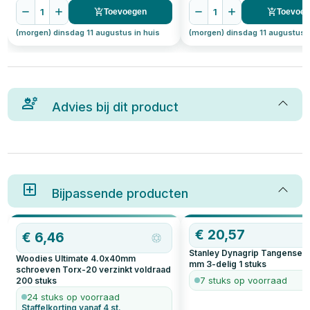
1
1
Toevoegen
Toevoe
(morgen) dinsdag 11 augustus in huis
(morgen) dinsdag 11 augustus i
Advies bij dit product
Bijpassende producten
OP=OP
€
20,57
€
6,46
Stanley Dynagrip Tangenset 
Woodies Ultimate 4.0x40mm
mm 3-delig
1
stuks
schroeven Torx-20 verzinkt voldraad
7 stuks op voorraad
200
stuks
24 stuks op voorraad
Staffelkorting vanaf 4 st.