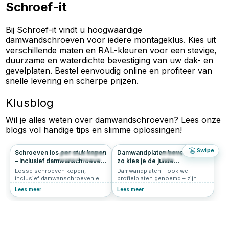
Schroef-it
Bij Schroef-it vindt u hoogwaardige
damwandschroeven voor iedere montageklus. Kies uit
verschillende maten en RAL-kleuren voor een stevige,
duurzame en waterdichte bevestiging van uw dak- en
gevelplaten. Bestel eenvoudig online en profiteer van
snelle levering en scherpe prijzen.
Klusblog
Wil je alles weten over
damwandschroeven
? Lees onze
blogs vol handige tips en slimme oplossingen!
Swipe
Schroeven los per stuk kopen
Damwandplaten bevestigen:
62
0.0
151
5.0
– inclusief damwanschroeven
zo kies je de juiste
en tellerkopschroeven per
damwandschroeven
Losse schroeven kopen,
Damwandplaten – ook wel
stuk
inclusief damwanschroeven en
profielplaten genoemd – zijn
tellerkopschroeven per stuk
metalen platen met een golvend
Lees meer
Lees meer
kopen. Vind de juiste maat voor
of trapeziumvormig profiel. Ze
elke klus bij Schroef-it, jouw
worden veel gebruikt voor
online DIY-specialist
daken, gevels, schuren en
overkappingen. Dankzij hun
sterke vorm, eenvoudige