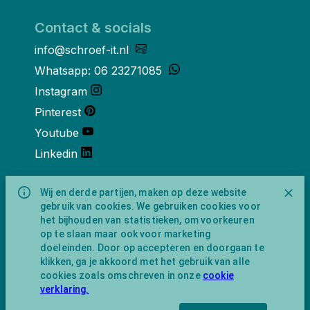
Contact & socials
info@schroef-it.nl
Whatsapp: 06 23271085
Instagram
Pinterest
Youtube
Linkedin
Over ons
Wij en derde partijen, maken op deze website
gebruik van cookies. We gebruiken cookies voor
Schroef-it is een handelsnaam van
het bijhouden van statistieken, om voorkeuren
NewFeather B.V. geregisteerd onder KVK
op te slaan maar ook voor marketing
nummer 91702593 met BTW-
doeleinden. Door op accepteren en doorgaan te
identificatienummer NL865743009B01.
klikken, ga je akkoord met het gebruik van alle
Postadres Amsterdamseweg 91 1422 AC
cookies zoals omschreven in onze
cookie
Uithoorn (geen bezoekadres).
verklaring.