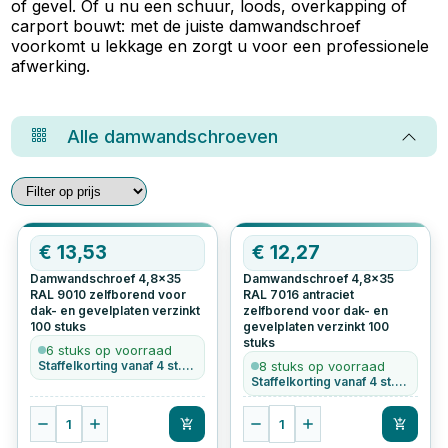
of gevel. Of u nu een schuur, loods, overkapping of
carport bouwt: met de juiste damwandschroef
voorkomt u lekkage en zorgt u voor een professionele
afwerking.
Alle
damwandschroeven
€
13,53
€
12,27
Damwandschroef 4,8x35
Damwandschroef 4,8x35
RAL 9010 zelfborend voor
RAL 7016 antraciet
dak- en gevelplaten verzinkt
zelfborend voor dak- en
100
stuks
gevelplaten verzinkt
100
stuks
6 stuks op voorraad
Staffelkorting vanaf 4 st. • Ook per stuk te bestellen
8 stuks op voorraad
Staffelkorting vanaf 4 st. • Ook per stuk te bestellen
1
1