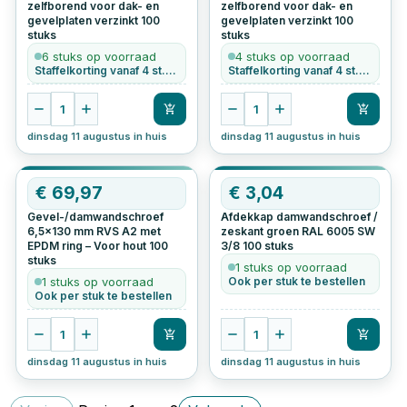
zelfborend voor dak- en
zelfborend voor dak- en
gevelplaten verzinkt
100
gevelplaten verzinkt
100
stuks
stuks
6 stuks op voorraad
4 stuks op voorraad
Staffelkorting vanaf 4 st. • Ook per stuk te bestellen
Staffelkorting vanaf 4 st. • Ook per stuk te bestellen
1
1
dinsdag 11 augustus in huis
dinsdag 11 augustus in huis
€
69,97
€
3,04
Gevel-/damwandschroef
Afdekkap damwandschroef /
6,5x130 mm RVS A2 met
zeskant groen RAL 6005 SW
EPDM ring – Voor hout
100
3/8
100
stuks
stuks
1 stuks op voorraad
1 stuks op voorraad
Ook per stuk te bestellen
Ook per stuk te bestellen
1
1
dinsdag 11 augustus in huis
dinsdag 11 augustus in huis