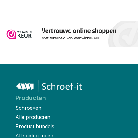
montage en weerbestendigheid
zijn ze ideaal voor zowel
nieuwbouw als
renovatieprojecten. Maar om de
platen goed te bevestigen, zijn
de juiste damwandschroeven
essentieel. In dit artikel leggen
we uit wat damwandplaten zijn,
welke schroeven je nodig hebt
en waar je op moet letten bij de
keuze van de juiste bevestiging.
Producten
Schroeven
Alle producten
Product bundels
Alle categorieën