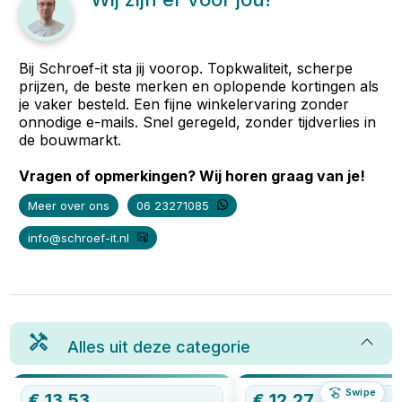
Bij Schroef-it sta jij voorop. Topkwaliteit, scherpe
prijzen, de beste merken en oplopende kortingen als
je vaker besteld. Een fijne winkelervaring zonder
onnodige e-mails. Snel geregeld, zonder tijdverlies in
de bouwmarkt.
Vragen of opmerkingen? Wij horen graag van je!
Meer over ons
06 23271085
info@schroef-it.nl
Alles uit deze categorie
Swipe
€
13,53
€
12,27