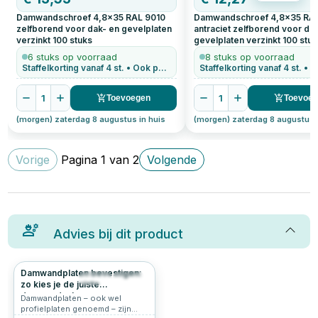
Damwandschroef 4,8x35 RAL 9010
Damwandschroef 4,8x35 RA
zelfborend voor dak- en gevelplaten
antraciet zelfborend voor da
verzinkt
100
stuks
gevelplaten verzinkt
100
stuk
6 stuks op voorraad
8 stuks op voorraad
Staffelkorting vanaf 4 st. • Ook per stuk te bestellen
1
1
Toevoegen
Toevoe
(morgen) zaterdag 8 augustus in huis
(morgen) zaterdag 8 augustus 
Vorige
Pagina
1
van
2
Volgende
Advies bij dit product
Damwandplaten bevestigen:
150
5.0
zo kies je de juiste
damwandschroeven
Damwandplaten – ook wel
profielplaten genoemd – zijn