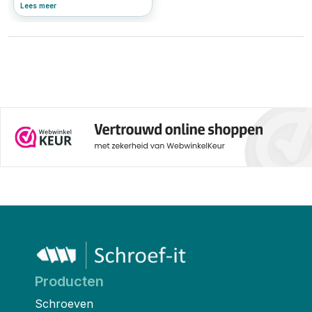
metalen platen met een golvend
Lees meer
of trapeziumvormig profiel. Ze
worden veel gebruikt voor
daken, gevels, schuren en
overkappingen. Dankzij hun
sterke vorm, eenvoudige
montage en weerbestendigheid
zijn ze ideaal voor zowel
nieuwbouw als
renovatieprojecten. Maar om de
platen goed te bevestigen, zijn
de juiste damwandschroeven
essentieel. In dit artikel leggen
we uit wat damwandplaten zijn,
welke schroeven je nodig hebt
en waar je op moet letten bij de
keuze van de juiste bevestiging.
Producten
Schroeven