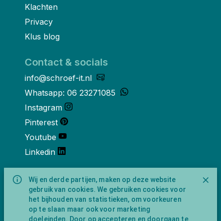
Klachten
Privacy
Klus blog
Contact & socials
info@schroef-it.nl
Whatsapp: 06 23271085
Instagram
Pinterest
Youtube
Linkedin
Over ons
Wij en derde partijen, maken op deze website
gebruik van cookies. We gebruiken cookies voor
Schroef-it is een handelsnaam van
het bijhouden van statistieken, om voorkeuren
NewFeather B.V. geregisteerd onder KVK
op te slaan maar ook voor marketing
nummer 91702593 met BTW-
doeleinden. Door op accepteren en doorgaan te