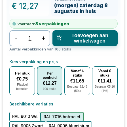
€
12,27
(morgen) zaterdag 8
augustus in huis
8
verpakkingen
Voorraad:
Toevoegen aan
-
+
winkelwagen
Aantal verpakkingen van 100 stuks
Kies verpakking en prijs
Vanaf
4
Vanaf
6
Per stuk
Per
stuks
stuks
eenheid
€
0.75
€
11.65
€
11.41
€
12.27
Flexibel
Bespaar €
2.48
Bespaar €
5.16
bestellen
100
stuks
(
5
%)
(
7
%)
Beschikbare variaties
RAL 9010 Wit
RAL 7016 Antraciet
RAL 9005 Zwart
RAL 9006 Aluminium