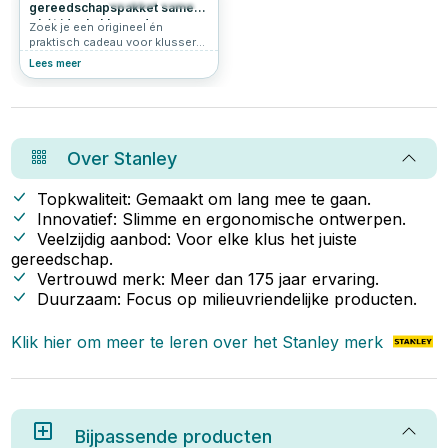
gereedschapspakket samen
– hét ideale klus cadeau
Zoek je een origineel én
praktisch cadeau voor klussers?
Bijvoorbeeld voor iemand die op
Lees meer
zichzelf gaat wonen, een vriend
die graag wil leren klussen of
een handig familielid zonder
goede basis set? Dan is dit zelf
samen te stellen
gereedschapspakket precies
Over
Stanley
wat je zoekt. Met deze complete
set geef je niet zomaar
gereedschap cadeau, maar een
Topkwaliteit: Gemaakt om lang mee te gaan.
vliegende start voor elke
Innovatief: Slimme en ergonomische ontwerpen.
beginnende klusser.
Veelzijdig aanbod: Voor elke klus het juiste
gereedschap.
Vertrouwd merk: Meer dan 175 jaar ervaring.
Duurzaam: Focus op milieuvriendelijke producten.
Klik hier om meer te leren over het
Stanley
merk
Bijpassende producten