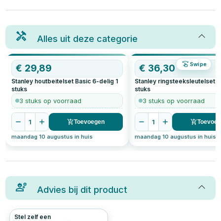
Alles uit deze categorie
Swipe
OP=OP
€
29,89
OP=OP
€
36,30
Stanley houtbeitelset Basic 6-delig
1
Stanley ringsteeksleutelset 1
stuks
stuks
3 stuks op voorraad
3 stuks op voorraad
1
1
Toevoegen
Toevoe
maandag 10 augustus in huis
maandag 10 augustus in huis
Advies bij dit product
Stel zelf een
244
5.0