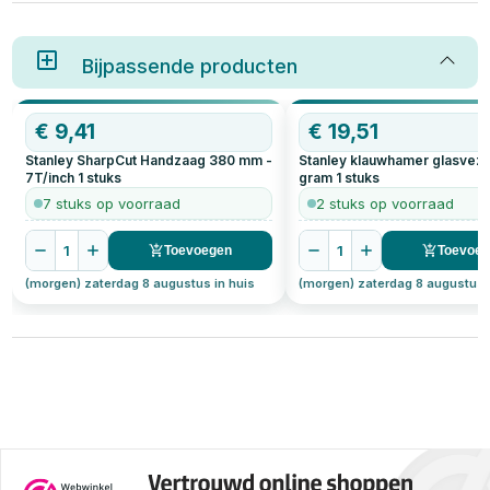
Bijpassende producten
€
9,41
€
19,51
Stanley SharpCut Handzaag 380 mm -
Stanley klauwhamer glasveze
7T/inch
1
stuks
gram
1
stuks
7 stuks op voorraad
2 stuks op voorraad
1
1
Toevoegen
Toevoe
(morgen) zaterdag 8 augustus in huis
(morgen) zaterdag 8 augustus 