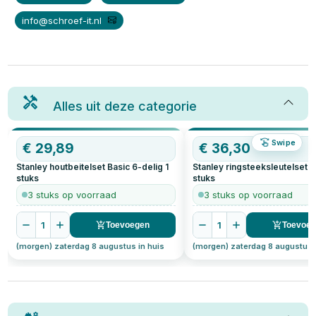
info@schroef-it.nl
Alles uit deze categorie
Swipe
OP=OP
€
29,89
OP=OP
€
36,30
Stanley houtbeitelset Basic 6-delig
1
Stanley ringsteeksleutelset 1
stuks
stuks
3 stuks op voorraad
3 stuks op voorraad
1
1
Toevoegen
Toevoe
(morgen) zaterdag 8 augustus in huis
(morgen) zaterdag 8 augustus 