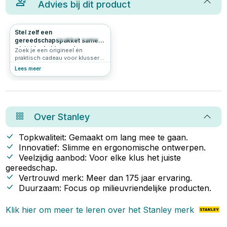
Advies bij dit product
Stel zelf een
241
5.0
gereedschapspakket samen
– hét ideale klus cadeau
Zoek je een origineel én
praktisch cadeau voor klussers?
Bijvoorbeeld voor iemand die op
Lees meer
zichzelf gaat wonen, een vriend
die graag wil leren klussen of
een handig familielid zonder
goede basis set? Dan is dit zelf
samen te stellen
gereedschapspakket precies
Over
Stanley
wat je zoekt. Met deze complete
set geef je niet zomaar
gereedschap cadeau, maar een
Topkwaliteit: Gemaakt om lang mee te gaan.
vliegende start voor elke
Innovatief: Slimme en ergonomische ontwerpen.
beginnende klusser.
Veelzijdig aanbod: Voor elke klus het juiste
gereedschap.
Vertrouwd merk: Meer dan 175 jaar ervaring.
Duurzaam: Focus op milieuvriendelijke producten.
Klik hier om meer te leren over het
Stanley
merk