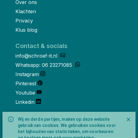
Over ons
Klachten
Privacy
Klus blog
Contact & socials
info@schroef-it.nl
Whatsapp: 06 23271085
Instagram
Pinterest
Youtube
Linkedin
Over ons
Wij en derde partijen, maken op deze website
gebruik van cookies. We gebruiken cookies voor
Schroef-it is een handelsnaam van
het bijhouden van statistieken, om voorkeuren
NewFeather B.V. geregisteerd onder KVK
op te slaan maar ook voor marketing