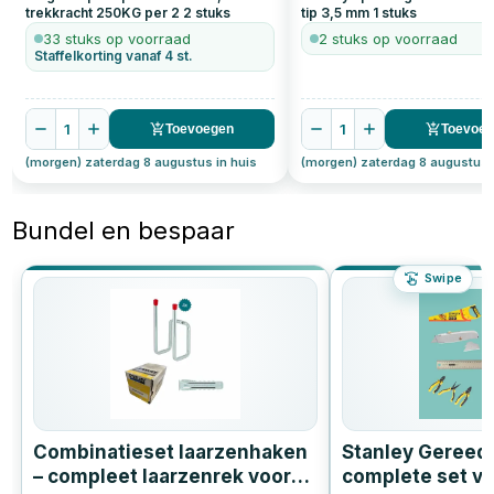
trekkracht 250KG per 2
2
stuks
tip 3,5 mm
1
stuks
33 stuks op voorraad
2 stuks op voorraad
Staffelkorting vanaf 4 st.
1
1
Toevoegen
Toevoe
(morgen) zaterdag 8 augustus in huis
(morgen) zaterdag 8 augustus 
Bundel en bespaar
Swipe
Combinatieset laarzenhaken
Stanley Gereed
– compleet laarzenrek voor
complete set vo