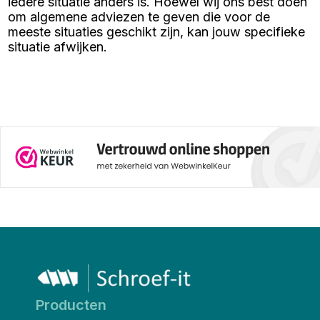
iedere situatie anders is. Hoewel wij ons best doen
schroeven draagkist met 2100
schroeven. Zo kun jij de beste
om algemene adviezen te geven die voor de
keuze maken voor jouw
meeste situaties geschikt zijn, kan jouw specifieke
klusproject.
situatie afwijken.
Producten