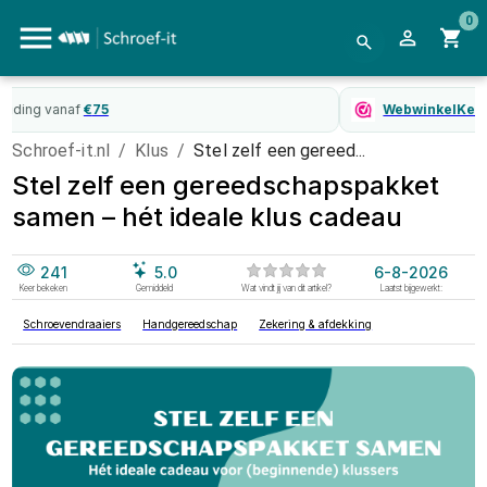
0
WebwinkelKeur
gecertificeerd
Schroef-it.nl
/
Klus
/
Stel zelf een gereed...
Stel zelf een gereedschapspakket
samen – hét ideale klus cadeau
241
5.0
6-8-2026
Keer bekeken
Gemiddeld
Wat vindt jij van dit artikel?
Laatst bijgewerkt:
Schroevendraaiers
Handgereedschap
Zekering & afdekking