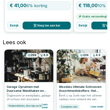
muur | Laarzen opbergen met
€
41,00
€
118,00
6
% korting
10
% k
schroeven & pluggen
🎉 Gratis verzending!
Bekijk
Bekijk
Voeg toe aan kar
Vo
Lees ook
298
4.9
206
4.9
Garage Opruimen met
Woodies Ultimate Schroeven
Duurzame Wandhaken en
Assortimentskoffers: Het
Plafondhaken van Schroef-it
Perfecte Cadeau voor
Organiseer je werkplaats, garage
Bent u op zoek naar het ultieme
Klussers
of schuur met duurzame
cadeau voor iemand die van
wandhaken en plafondhaken van
klussen houdt? Bij Schroef-it
Lees
Hulpmiddelen, klus tips en keuzehulp
Schroef-it. Ideaal voor het
hebben we de perfecte
Lees meer
Complete sets
meer