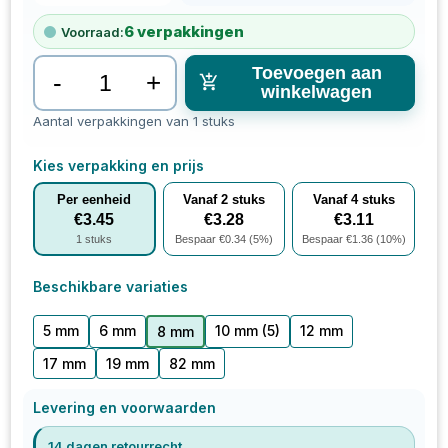
6
verpakkingen
Voorraad:
Toevoegen aan
-
+
winkelwagen
Aantal verpakkingen van 1 stuks
Kies verpakking en prijs
Per eenheid
Vanaf
2
stuks
Vanaf
4
stuks
€
3.45
€
3.28
€
3.11
1
stuks
Bespaar €
0.34
(
5
%)
Bespaar €
1.36
(
10
%)
Beschikbare variaties
5 mm
6 mm
10 mm
(5)
12 mm
8 mm
17 mm
19 mm
82 mm
Levering en voorwaarden
14 dagen retourrecht