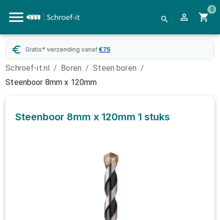
0
Gratis* verzending vanaf
€
75
Schroef-it.nl
/
Boren
/
Steen boren
/
Steenboor 8mm x 120mm
Steenboor 8mm x 120mm
1 stuks