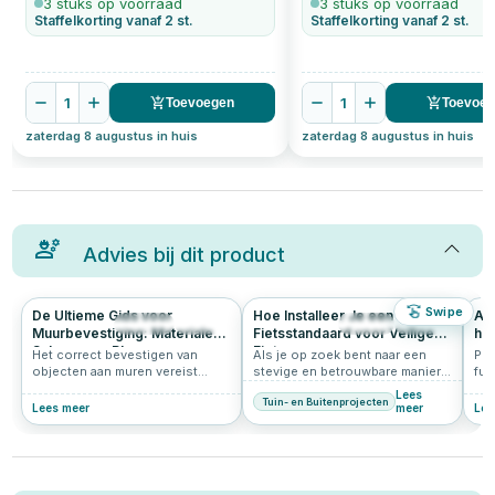
3 stuks op voorraad
3 stuks op voorraad
Staffelkorting vanaf 2 st.
Staffelkorting vanaf 2 st.
1
1
Toevoegen
Toevoe
zaterdag 8 augustus in huis
zaterdag 8 augustus in huis
Advies bij dit product
Swipe
De Ultieme Gids voor
Hoe Installeer Je een
All
1374
3.0
244
4.6
Muurbevestiging: Materialen,
Fietsstandaard voor Veilige
het
Schroeven, Pluggen,
Fietsen
pl
Het correct bevestigen van
Als je op zoek bent naar een
Pla
Draagkracht en
objecten aan muren vereist
stevige en betrouwbare manier
fun
Schroeflengtes
nauwkeurige kennis en de juiste
om je fiets veilig te stallen, dan
sti
Lees
Tuin- en Buitenprojecten
tools. Ontdek in deze
is de een Fietsstandaard de
int
Lees meer
meer
Lee
uitgebreide gids hoe je
perfecte oplossing. Deze
opb
muurmaterialen identificeert, de
fietsstandaard is ontworpen om
een
ideale schroeven kiest, welke
je fiets stabiel en veilig te
toe
plug bij welke schroefmaat
houden, zonder dat je je zorgen
pla
gebruikt wordt, wat de
hoeft te maken over omvallen.
In 