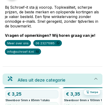
Bij Schroef-it sta jij voorop. Topkwaliteit, scherpe
prijzen, de beste merken en oplopende kortingen als
je vaker besteld. Een fijne winkelervaring zonder
onnodige e-mails. Snel geregeld, zonder tijdverlies in
de bouwmarkt.
Vragen of opmerkingen? Wij horen graag van je!
Meer over ons
06 23271085
info@schroef-it.nl
Alles uit deze categorie
Swipe
€
3,25
€
3,35
Steenboor 5mm x 85mm
1
stuks
Steenboor 6mm x 100mm
1
s