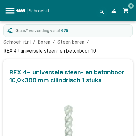
0
Gratis* verzending vanaf
€
75
Schroef-it.nl
/
Boren
/
Steen boren
/
REX 4+ universele steen- en betonboor 10
REX 4+ universele steen- en betonboor
10,0x300 mm cilindrisch
1 stuks