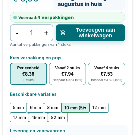
augustus in huis
4
verpakkingen
Voorraad:
Toevoegen aan
-
+
winkelwagen
Aantal verpakkingen van 1 stuks
Kies verpakking en prijs
Per eenheid
Vanaf
2
stuks
Vanaf
4
stuks
€
8.36
€
7.94
€
7.53
1
stuks
Bespaar €
0.84
(
5
%)
Bespaar €
3.32
(
10
%)
Beschikbare variaties
5 mm
6 mm
8 mm
12 mm
▾
10 mm
(
5
)
17 mm
19 mm
82 mm
Levering en voorwaarden