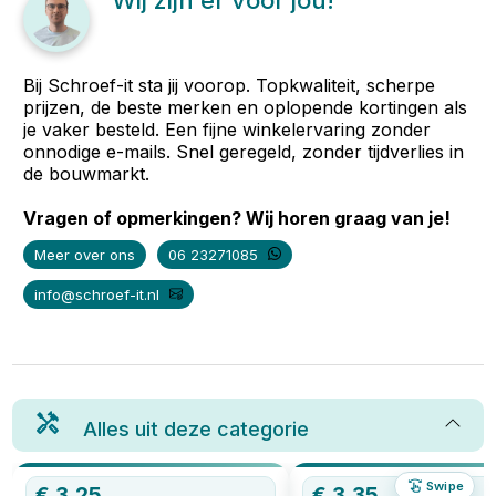
Wij zijn er voor jou!
Bij Schroef-it sta jij voorop. Topkwaliteit, scherpe
prijzen, de beste merken en oplopende kortingen als
je vaker besteld. Een fijne winkelervaring zonder
onnodige e-mails. Snel geregeld, zonder tijdverlies in
de bouwmarkt.
Vragen of opmerkingen? Wij horen graag van je!
Meer over ons
06 23271085
info@schroef-it.nl
Alles uit deze categorie
Swipe
€
3,25
€
3,35