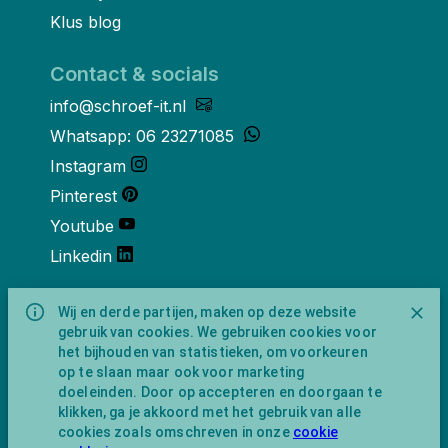
Klus blog
Contact & socials
info@schroef-it.nl
Whatsapp: 06 23271085
Instagram
Pinterest
Youtube
Linkedin
Over ons
Wij en derde partijen, maken op deze website
gebruik van cookies. We gebruiken cookies voor
Schroef-it is een handelsnaam van
het bijhouden van statistieken, om voorkeuren
NewFeather B.V. geregisteerd onder KVK
op te slaan maar ook voor marketing
nummer 91702593 met BTW-
doeleinden. Door op accepteren en doorgaan te
identificatienummer NL865743009B01.
klikken, ga je akkoord met het gebruik van alle
Postadres Amsterdamseweg 91 1422 AC
cookies zoals omschreven in onze
cookie
Uithoorn (geen bezoekadres).