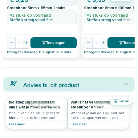
Steenboor 5mm x 85mm
1
stuks
Steenboor 6mm x 100mm
1
s
3 stuks op voorraad
3 stuks op voorraad
Staffelkorting vanaf 2 st.
Staffelkorting vanaf 2 st.
1
1
Toevoegen
Toevoe
(morgen) dinsdag 11 augustus in huis
(morgen) dinsdag 11 augustus i
Advies bij dit product
Swipe
Isolatiepluggen plaatsen:
Wat is het verschil tussen een
1239
5.0
442
4.7
alles wat je moet weten voor
steenboor en een
een stevige en
betonboor?
Ben je van plan om je gevel of
Wanneer je aan de slag gaat met
koudebrugvrije bevestiging
binnenmuur te isoleren met
het ophangen van een plank,
isolatieplaten? Dan heb je
schilderij of ander object aan de
Lees meer
Lees meer
goede isolatiepluggen nodig om
muur, is het belangrijk om de
het materiaal stevig vast te
juiste boor te kiezen. Zeker als
zetten. Maar hoe gebruik je
je door harde materialen zoals