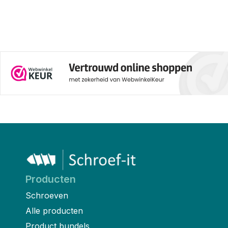
isolatiepluggen precies, welke
baksteen of beton moet boren.
maat heb je nodig en kies je
Twee veelgebruikte boortypes
voor kunststof of metalen
zijn de steenboor en de
pinnen? In dit artikel leggen we
betonboor. Hoewel ze op het
je stap voor stap uit hoe je
eerste gezicht op elkaar lijken,
isolatiepluggen plaatst, hoe je
zijn er duidelijke verschillen in
de juiste lengte isolatieplug
bouw, toepassing en resultaat.
kiest en waar je op moet letten
bij verschillende soorten
ondergronden zoals beton of
baksteen.
Producten
Schroeven
Alle producten
Product bundels