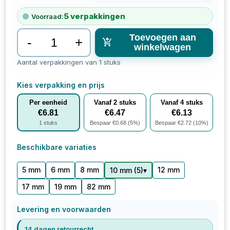
5
verpakkingen
Voorraad:
Toevoegen aan
-
+
winkelwagen
Aantal verpakkingen van 1 stuks
Kies verpakking en prijs
Per eenheid
Vanaf
2
stuks
Vanaf
4
stuks
€
6.81
€
6.47
€
6.13
1
stuks
Bespaar €
0.68
(
5
%)
Bespaar €
2.72
(
10
%)
Beschikbare variaties
5 mm
6 mm
8 mm
12 mm
▾
10 mm
(
5
)
17 mm
19 mm
82 mm
Levering en voorwaarden
14 dagen retourrecht