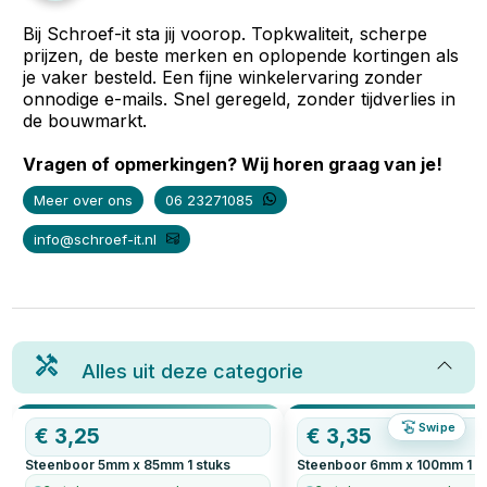
Bij Schroef-it sta jij voorop. Topkwaliteit, scherpe
prijzen, de beste merken en oplopende kortingen als
je vaker besteld. Een fijne winkelervaring zonder
onnodige e-mails. Snel geregeld, zonder tijdverlies in
de bouwmarkt.
Vragen of opmerkingen? Wij horen graag van je!
Meer over ons
06 23271085
info@schroef-it.nl
Alles uit deze categorie
Swipe
€
3,25
€
3,35
Steenboor 5mm x 85mm
1
stuks
Steenboor 6mm x 100mm
1
s