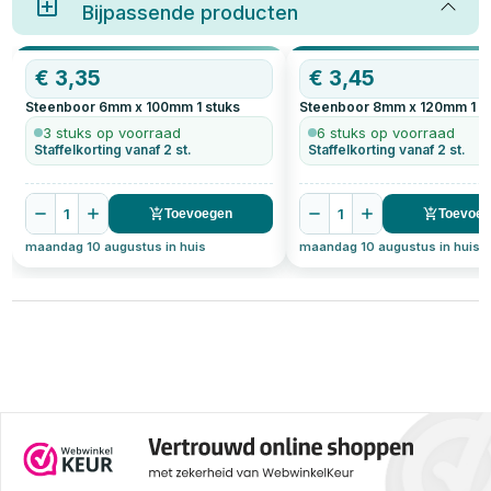
hoeveel plankdragers je nodig
Bijpassende producten
of een ervaren doe-het-zelver:
dra
hebt, hoe diep ze moeten zijn,
met de juiste steenboor wordt
sch
welke plankdrager schroeven je
jouw project een stuk
voo
het beste kunt gebruiken, en
makkelijker.
muu
€
3,35
€
3,45
meer. Ontdek handige tips voor
sta
het kiezen en installeren van
suc
Steenboor 6mm x 100mm
1
stuks
Steenboor 8mm x 120mm
1
s
plankdragers, inclusief zwarte
sch
plankdragers en hun
con
3 stuks op voorraad
6 stuks op voorraad
gewichtscapaciteit.
jui
Staffelkorting vanaf 2 st.
Staffelkorting vanaf 2 st.
sch
1
1
Toevoegen
Toevoe
maandag 10 augustus in huis
maandag 10 augustus in huis