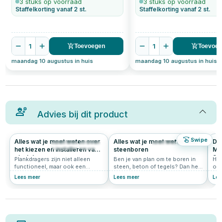
3 stuks op voorraad
3 stuks op voorraad
Staffelkorting vanaf 2 st.
Staffelkorting vanaf 2 st.
1
1
Toevoegen
Toevoe
maandag 10 augustus in huis
maandag 10 augustus in huis
Advies bij dit product
Swipe
Alles wat je moet weten over
Alles wat je moet weten over
De
2014
5.0
482
4.7
het kiezen en installeren van
steenboren
Muu
plankdragers
Sc
Plankdragers zijn niet alleen
Ben je van plan om te boren in
Het
Dr
functioneel, maar ook een
steen, beton of tegels? Dan heb
obj
Sc
stijlvolle toevoeging aan je
je een goede steenboor nodig.
nau
Lees meer
Lees meer
Lee
interieur. Of je nu extra
In dit artikel leggen we uit wat
too
opbergruimte wilt creëren of
een steenboor precies is,
uit
een decoratief accent wilt
wanneer je deze gebruikt, welke
muu
toevoegen, de juiste
soorten er zijn en waar je op
ide
plankdragers maken het verschil.
moet letten bij het kopen. Of je
plu
In dit artikel bespreken we
nu een beginnende klusser bent
geb