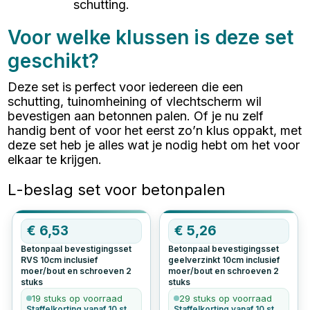
schutting.
Voor welke klussen is deze set
geschikt?
Deze set is perfect voor iedereen die een
schutting, tuinomheining of vlechtscherm wil
bevestigen aan betonnen palen. Of je nu zelf
handig bent of voor het eerst zo’n klus oppakt, met
deze set heb je alles wat je nodig hebt om het voor
elkaar te krijgen.
L-beslag set voor betonpalen
€
6,53
€
5,26
Betonpaal bevestigingsset
Betonpaal bevestigingsset
RVS 10cm inclusief
geelverzinkt 10cm inclusief
moer/bout en schroeven
2
moer/bout en schroeven
2
stuks
stuks
19 stuks op voorraad
29 stuks op voorraad
Staffelkorting vanaf 10 st.
Staffelkorting vanaf 10 st.