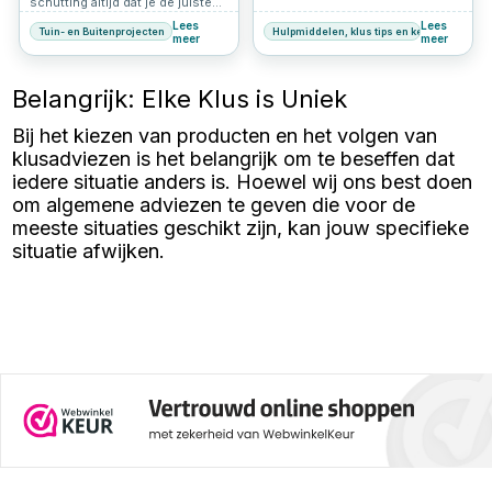
schutting altijd dat je de juiste
artikel welke factoren bepalen of
materialen in huis hebt. Zo ben
je het best voor roestvrijstalen
Lees
Lees
Tuin- en Buitenprojecten
Hulpmiddelen, klus tips en keuzehulp
je gereed voor de zomer en kom
meer
meer
of verzinkte schroeven kunt
je de stormen ook door. Lees
kiezen, afhankelijk van je
hier alles over wat je nodig hebt
projectbehoeften.
om een hek te plaatsen.
Belangrijk: Elke Klus is Uniek
Bij het kiezen van producten en het volgen van
klusadviezen is het belangrijk om te beseffen dat
iedere situatie anders is. Hoewel wij ons best doen
om algemene adviezen te geven die voor de
meeste situaties geschikt zijn, kan jouw specifieke
situatie afwijken.