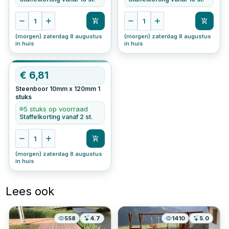
1
1
(morgen) zaterdag 8 augustus
(morgen) zaterdag 8 augustus
in huis
in huis
€
6,81
Steenboor 10mm x 120mm
1
stuks
5 stuks op voorraad
Staffelkorting vanaf 2 st.
1
(morgen) zaterdag 8 augustus
in huis
Lees ook
558
4.7
1410
5.0