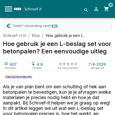
0
 verzending vanaf
€
75
Webwinkel
Schroef-it.nl
/
Klus
/
Hoe gebruik je een L...
Hoe gebruik je een L-beslag set voor
betonpalen? Een eenvoudige uitleg
407
4.9
7-8-2026
Keer bekeken
Gemiddeld
Wat vindt jij van dit artikel?
Laatst bijgewerkt:
Vlechtschermsteunen
Als je van plan bent om een schutting of hek aan
betonpalen te bevestigen, kun je je afvragen welke
materialen je precies nodig hebt en hoe je dat
aanpakt. Bij Schroef-it helpen we je graag op weg!
In dit artikel leggen we uit wat een L-beslag set
voor betonpalen precies is, hoe het werkt, en