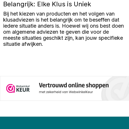
of een afdekkap tuinpaal, deze
Belangrijk: Elke Klus is Uniek
accessoires bieden praktische
voordelen en dragen bij aan een
Bij het kiezen van producten en het volgen van
verzorgde look van uw
buitenruimte. Hieronder leest u
klusadviezen is het belangrijk om te beseffen dat
waarom paalkapjes verzinkt en
iedere situatie anders is. Hoewel wij ons best doen
andere varianten essentieel zijn
voor uw schutting.
om algemene adviezen te geven die voor de
meeste situaties geschikt zijn, kan jouw specifieke
situatie afwijken.