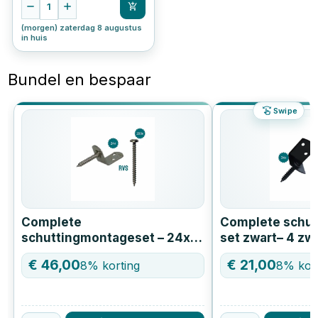
1
(morgen) zaterdag 8 augustus
in huis
Bundel en bespaar
Swipe
Complete
Complete schu
schuttingmontageset – 24x
set zwart– 4 zw
RVS vlechtschermsteunen +
vlechtscherms
€
46,00
€
21,00
8
% korting
8
% kor
RVS bolkopschroeven 4x30
Woodies Outdoo
mm
schroeven 4x