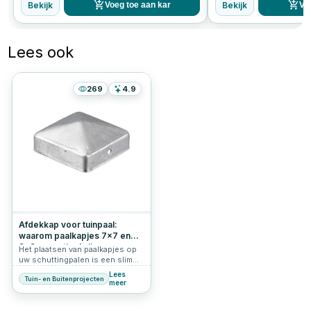
Bekijk
Bekijk
Voeg toe aan kar
Vo
Lees ook
269
4.9
Afdekkap voor tuinpaal:
waarom paalkapjes 7x7 en
9x9 essentieel zijn
Het plaatsen van paalkapjes op
uw schuttingpalen is een slimme
investering in zowel de
Lees
Tuin- en Buitenprojecten
bescherming als de uitstraling
meer
van uw tuin. Of u nu kiest voor
paalkapjes 7x7, paalkapjes 9x9,