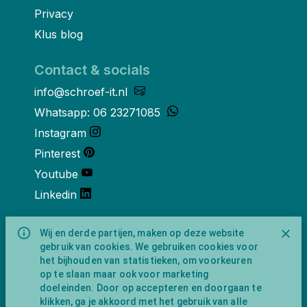
Privacy
Klus blog
Contact & socials
info@schroef-it.nl
Whatsapp: 06 23271085
Instagram
Pinterest
Youtube
Linkedin
Over ons
Wij en derde partijen, maken op deze website
gebruik van cookies. We gebruiken cookies voor
Schroef-it is een handelsnaam van
het bijhouden van statistieken, om voorkeuren
NewFeather B.V. geregisteerd onder KVK
op te slaan maar ook voor marketing
nummer 91702593 met BTW-
doeleinden. Door op accepteren en doorgaan te
identificatienummer NL865743009B01.
klikken, ga je akkoord met het gebruik van alle