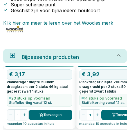
Super scherpe punt
sch
en 
Geschikt zijn voor bijna iedere houtsoort
sta
Klik hier om meer te leren over het
Woodies
merk
Bijpassende producten
€
3,17
€
3,92
Plankdrager diepte 230mm
Plankdrager diepte 280mm
draagkracht per 2 stuks 46 kg staal
draagkracht per 2 stuks 50 kg
geperst zwart
1
stuks
geperst zwart
1
stuks
23 stuks op voorraad
14 stuks op voorraad
Staffelkorting vanaf 12 st.
Staffelkorting vanaf 12 st.
1
1
Toevoegen
Toevoe
maandag 10 augustus in huis
maandag 10 augustus in huis