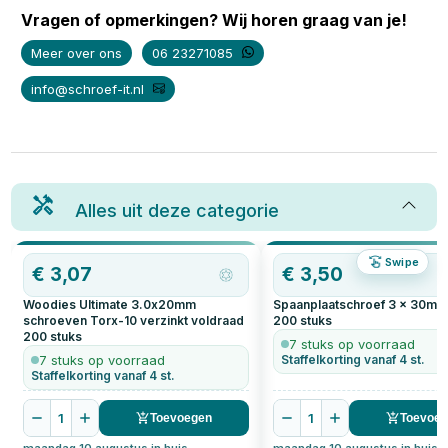
Vragen of opmerkingen? Wij horen graag van je!
Meer over ons
06 23271085
info@schroef-it.nl
Alles uit deze categorie
Swipe
€
3,07
€
3,50
Woodies Ultimate 3.0x20mm
Spaanplaatschroef 3 x 30mm 
schroeven Torx-10 verzinkt voldraad
200
stuks
200
stuks
7 stuks op voorraad
7 stuks op voorraad
Staffelkorting vanaf 4 st.
Staffelkorting vanaf 4 st.
1
1
Toevoegen
Toevoe