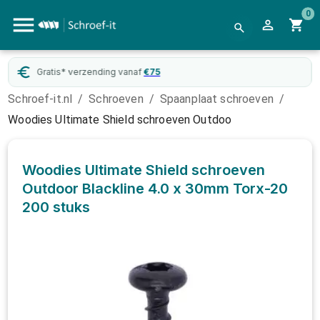
0
ding vanaf
€
75
WebwinkelKeur
g
Schroef-it.nl
/
Schroeven
/
Spaanplaat schroeven
/
Woodies Ultimate Shield schroeven Outdoo
Woodies Ultimate Shield schroeven
Outdoor Blackline 4.0 x 30mm Torx-20
200 stuks