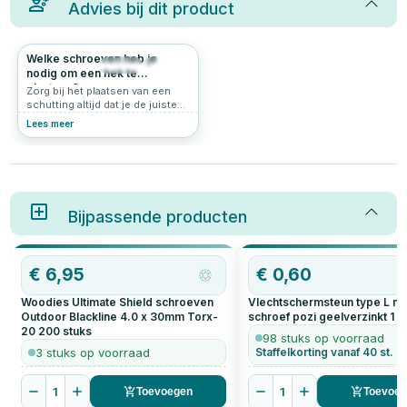
Advies bij dit product
Welke schroeven heb je
391
4.8
nodig om een hek te
plaatsen?
Zorg bij het plaatsen van een
schutting altijd dat je de juiste
materialen in huis hebt. Zo ben
Lees meer
je gereed voor de zomer en kom
je de stormen ook door. Lees
hier alles over wat je nodig hebt
om een hek te plaatsen.
Bijpassende producten
€
6,95
€
0,60
Woodies Ultimate Shield schroeven
Vlechtschermsteun type L m
Outdoor Blackline 4.0 x 30mm Torx-
schroef pozi geelverzinkt
1
s
20
200
stuks
98 stuks op voorraad
3 stuks op voorraad
Staffelkorting vanaf 40 st.
1
1
Toevoegen
Toevoe