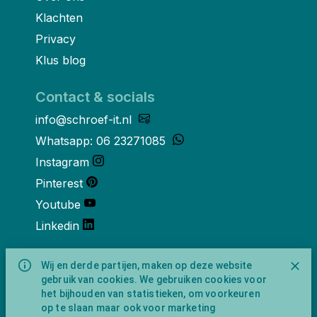
Klachten
Privacy
Klus blog
Contact & socials
info@schroef-it.nl
Whatsapp: 06 23271085
Instagram
Pinterest
Youtube
Linkedin
Over ons
Wij en derde partijen, maken op deze website
gebruik van cookies. We gebruiken cookies voor
Schroef-it is een handelsnaam van
het bijhouden van statistieken, om voorkeuren
NewFeather B.V. geregisteerd onder KVK
op te slaan maar ook voor marketing