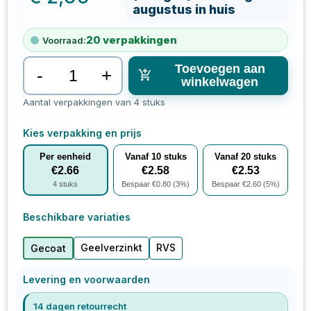
augustus in huis
20
verpakkingen
Voorraad:
Toevoegen aan
-
+
winkelwagen
Aantal verpakkingen van 4 stuks
Kies verpakking en prijs
Per eenheid
Vanaf
10
stuks
Vanaf
20
stuks
€
2.66
€
2.58
€
2.53
4
stuks
Bespaar €
0.80
(
3
%)
Bespaar €
2.60
(
5
%)
Beschikbare variaties
Geelverzinkt
RVS
Gecoat
Levering en voorwaarden
14 dagen retourrecht