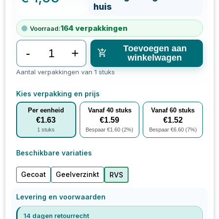
huis
164
verpakkingen
Voorraad:
Toevoegen aan
-
+
winkelwagen
Aantal verpakkingen van 1 stuks
Kies verpakking en prijs
Per eenheid
Vanaf
40
stuks
Vanaf
60
stuks
€
1.63
€
1.59
€
1.52
1
stuks
Bespaar €
1.60
(
2
%)
Bespaar €
6.60
(
7
%)
Beschikbare variaties
Gecoat
Geelverzinkt
RVS
Levering en voorwaarden
14 dagen retourrecht