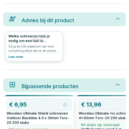
Advies bij dit product
Welke schroeven heb je
393
4.8
nodig om een hek te
plaatsen?
Zorg bij het plaatsen van een
schutting altijd dat je de juiste
materialen in huis hebt. Zo ben
Lees meer
je gereed voor de zomer en kom
je de stormen ook door. Lees
hier alles over wat je nodig hebt
om een hek te plaatsen.
Bijpassende producten
€
6,95
€
13,96
Woodies Ultimate Shield schroeven
Woodies Ultimate rvs schro
Outdoor Blackline 4.0 x 30mm Torx-
4x30mm Torx-20
200
stuks
20
200
stuks
4 stuks op voorraad