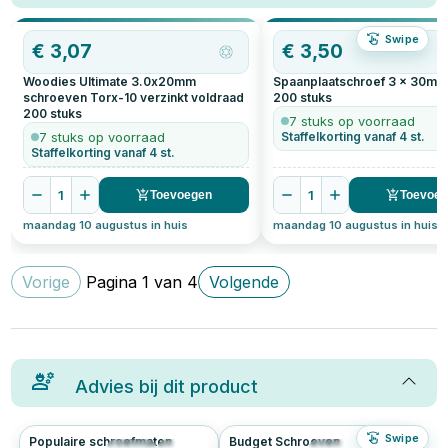
Swipe
€
3,07
€
3,50
Woodies Ultimate 3.0x20mm
Spaanplaatschroef 3 x 30mm 
schroeven Torx-10 verzinkt voldraad
200
stuks
200
stuks
7 stuks op voorraad
7 stuks op voorraad
Staffelkorting vanaf 4 st.
Staffelkorting vanaf 4 st.
1
1
Toevoegen
Toevoe
maandag 10 augustus in huis
maandag 10 augustus in huis
Vorige
Pagina
1
van
4
Volgende
Advies bij dit product
Swipe
Populaire schroefmaten
Budget Schroeven