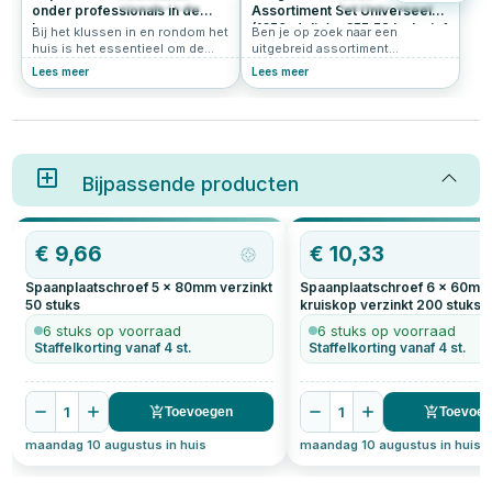
783
4.6
292
5.0
onder professionals in de
Assortiment Set Universeel
bouw
(1650-delig) - €55,52 Inclusief
Bij het klussen in en rondom het
Ben je op zoek naar een
Verzendkosten
huis is het essentieel om de
uitgebreid assortiment
juiste schroefmaten op
universele schroeven? Deze
Lees meer
Lees meer
voorraad te hebben. Of je nu
buget schroeven assortiment
meubels in elkaar zet,
set is de perfecte keuze voor
wandplanken bevestigt of
jou. Met deze set ben je klaar
andere projecten aanpakt, het
voor alle mogelijke klussen, van
hebben van de juiste schroeven
het bevestigen van
kan het verschil maken. Hier zijn
keukenkastscharnieren tot het
de vier meest gebruikte
Bijpassende producten
monteren van balken voor een
schroefmaten die je altijd klaar
muur.
moet hebben liggen:
OP=OP
€
9,66
€
10,33
Spaanplaatschroef 5 x 80mm verzinkt
Spaanplaatschroef 6 x 60m
50
stuks
kruiskop verzinkt
200
stuks
6 stuks op voorraad
6 stuks op voorraad
Staffelkorting vanaf 4 st.
Staffelkorting vanaf 4 st.
1
1
Toevoegen
Toevoe
maandag 10 augustus in huis
maandag 10 augustus in huis