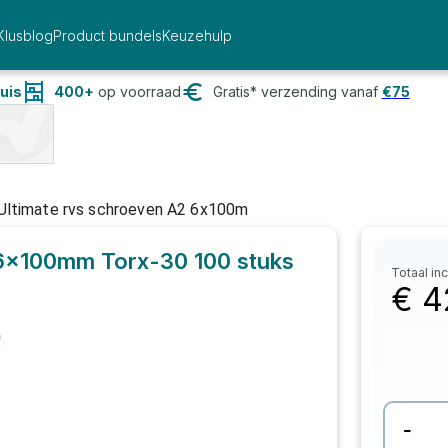
Klusblog
Product bundels
Keuzehulp
uis
400+
op voorraad
Gratis* verzending vanaf
€
75
Ultimate rvs schroeven A2 6x100m
 6x100mm Torx-30
100 stuks
Totaal inc
€
4
-