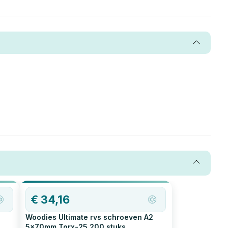
€
34,16
2
Woodies Ultimate rvs schroeven A2
5x70mm Torx-25
200
stuks