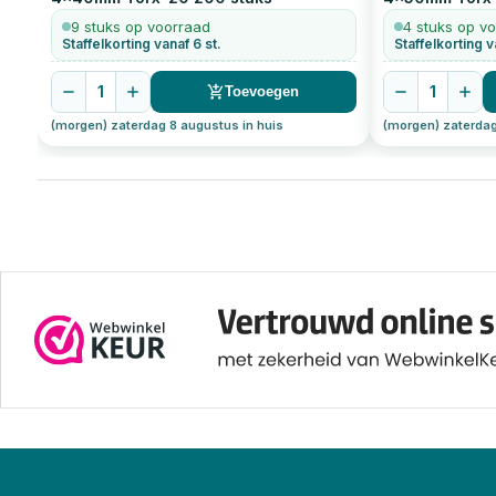
9 stuks op voorraad
4 stuks op v
Staffelkorting vanaf 6 st.
Staffelkorting v
1
1
Toevoegen
(morgen) zaterdag 8 augustus in huis
(morgen) zaterdag