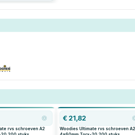
artikel lees je waarom
limme keuze is.
€
21,82
ate rvs schroeven A2
Woodies Ultimate rvs schroeven A
-20
200
stuks
4x60mm Torx-20
200
stuks