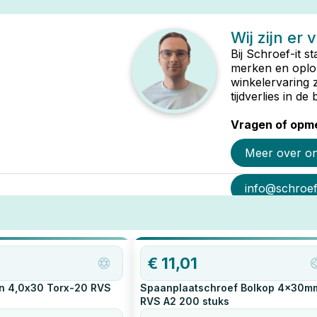
Wij zijn er 
Bij Schroef-it s
merken en oplop
winkelervaring 
tijdverlies in d
Vragen of opme
Meer over o
info@schroef-
€
11,01
n 4,0x30 Torx-20 RVS
Spaanplaatschroef Bolkop 4x30m
RVS A2
200
stuks