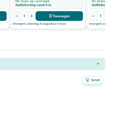
9 stuks op voorraad
4 stuks op v
Staffelkorting vanaf 6 st.
Staffelkorting 
1
1
Toevoegen
(morgen) zaterdag 8 augustus in huis
(morgen) zaterda
Scroll