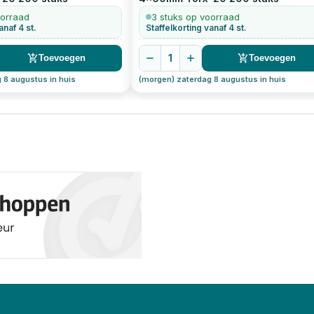
oorraad
3 stuks op voorraad
anaf 4 st.
Staffelkorting vanaf 4 st.
1
Toevoegen
Toevoegen
 8 augustus in huis
(morgen) zaterdag 8 augustus in huis