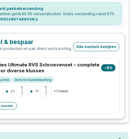
ard pakketverzending
artikel geldt €
6.95
verzendkosten. Gratis verzending vanaf €
75
.
 VERZENDTARIEVEN
l & bespaar
Alle bundels bekijken
 producten en pak direct extra korting.
es Ultimate RVS Schroevenset – complete
−
8
%
oor diverse klussen
ucten
Directe bundelkorting
+
+
2
×
1
×
+
1
meer
k bundel