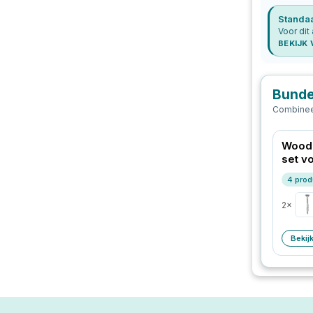
Standa
Voor dit 
BEKIJK
Bunde
Combineer
Woodi
set v
4
prod
2
×
Bekij