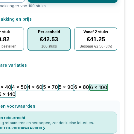
rpakkingen van 100 stuks
akking en prijs
r stuk
Per eenheid
Vanaf
2
stuks
0.82
€
42.53
€
41.25
l bestellen
100
stuks
Bespaar €
2.56
(
3
%)
are variaties
 x 40
4 x 50
4 x 60
5 x 70
5 x 90
6 x 80
6 x 100
6 x 140
 en voorwaarden
n retourrecht
g retourneren en herroepen, zonder kleine lettertjes.
 RETOURVOORWAARDEN