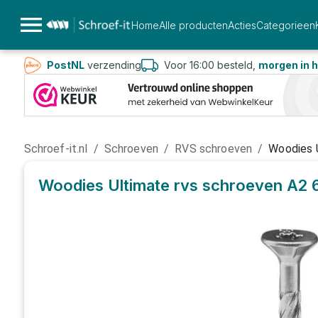
Home
Alle producten
Acties
Categorieen
PostNL
verzending
Voor 16:00 besteld,
morgen in h
Schroef-it.nl
/
Schroeven
/
RVS schroeven
/
Woodies 
Woodies Ultimate rvs schroeven A2