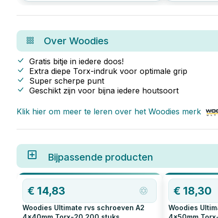
kiezen, afhankelijk van je
zelvers. In dit 
projectbehoeften.
Woodies zo’n s
Over
Woodies
Gratis bitje in iedere doos!
Extra diepe Torx-indruk voor optimale grip
Super scherpe punt
Geschikt zijn voor bijna iedere houtsoort
Klik hier om meer te leren over het
Woodies
merk
Bijpassende producten
€
14,83
€
18,30
Woodies Ultimate rvs schroeven A2
Woodies Ultim
4x40mm Torx-20
200
stuks
4x50mm Torx