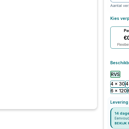
Aantal ve
Kies verp
Pe
€
Flexibe
Beschikb
RVS
4 x 30
4
6 x 120
Levering
14 dage
Eenvoudi
BEKIJK