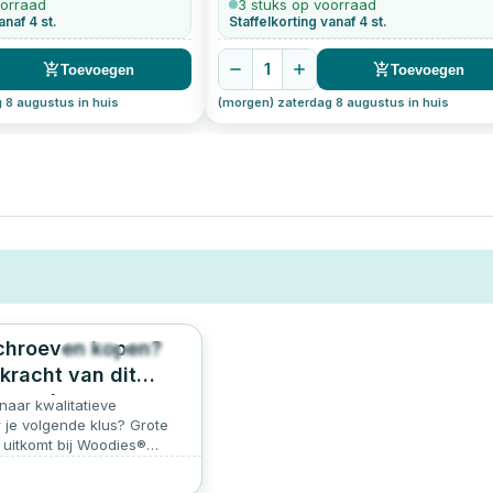
oorraad
3 stuks op voorraad
anaf 4 st.
Staffelkorting vanaf 4 st.
1
Toevoegen
Toevoegen
 8 augustus in huis
(morgen) zaterdag 8 augustus in huis
chroeven kopen?
204
4.9
kracht van dit
e merk
naar kwalitatieve
 je volgende klus? Grote
 uitkomt bij Woodies®
innovatieve schroeven zijn
akmensen én doe-het-