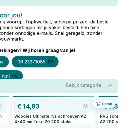
voor jou!
ta jij voorop. Topkwaliteit, scherpe prijzen, de beste
ende kortingen als je vaker besteld. Een fijne
zonder onnodige e-mails. Snel geregeld, zonder
e bouwmarkt.
rkingen? Wij horen graag van je!
ns
06 23271085
it.nl
Bekijk categorie
Scroll
€
14,83
€
9,32
m
Woodies Ultimate rvs schroeven A2
RVS schroeve
4x40mm Torx-20
200
stuks
A2
200
stuks