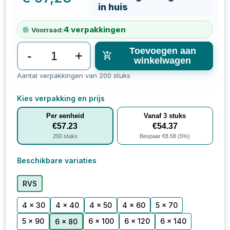
in huis
4
verpakkingen
Voorraad:
Toevoegen aan
-
+
winkelwagen
Aantal verpakkingen van 200 stuks
Kies verpakking en prijs
Per eenheid
Vanaf
3
stuks
€
57.23
€
54.37
200
stuks
Bespaar €
8.58
(
5
%)
Beschikbare variaties
RVS
4 x 30
4 x 40
4 x 50
4 x 60
5 x 70
5 x 90
6 x 100
6 x 120
6 x 140
6 x 80