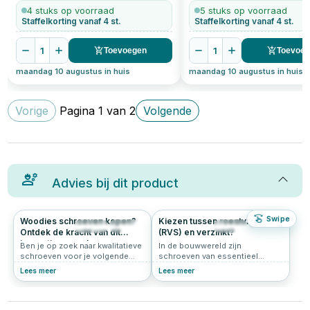
4 stuks op voorraad
5 stuks op voorraad
Staffelkorting vanaf 4 st.
Staffelkorting vanaf 4 st.
1
1
Toevoegen
Toevoe
maandag 10 augustus in huis
maandag 10 augustus in huis
Vorige
Pagina
1
van
2
Volgende
Advies bij dit product
Swipe
Woodies schroeven kopen?
Kiezen tussen roestvrijstaal
205
4.9
342
5.0
Ontdek de kracht van dit
(RVS) en verzinkt?
innovatieve merk
Ben je op zoek naar kwalitatieve
In de bouwwereld zijn
schroeven voor je volgende
schroeven van essentieel
klus? Grote kans dat je dan
belang voor stabiliteit en
Lees meer
Lees meer
uitkomt bij Woodies® Ultimate.
verbindingen. Ontdek in dit
Deze innovatieve schroeven zijn
artikel welke factoren bepalen of
populair bij vakmensen én doe-
je het best voor roestvrijstalen
het-zelvers. In dit artikel lees je
of verzinkte schroeven kunt