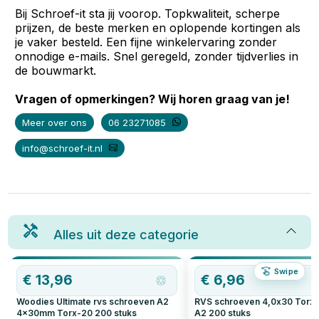
Bij Schroef-it sta jij voorop. Topkwaliteit, scherpe
prijzen, de beste merken en oplopende kortingen als
je vaker besteld. Een fijne winkelervaring zonder
onnodige e-mails. Snel geregeld, zonder tijdverlies in
de bouwmarkt.
Vragen of opmerkingen? Wij horen graag van je!
Meer over ons
06 23271085
info@schroef-it.nl
Alles uit deze categorie
Swipe
€
13,96
€
6,96
Woodies Ultimate rvs schroeven A2
RVS schroeven 4,0x30 Torx
4x30mm Torx-20
200
stuks
A2
200
stuks