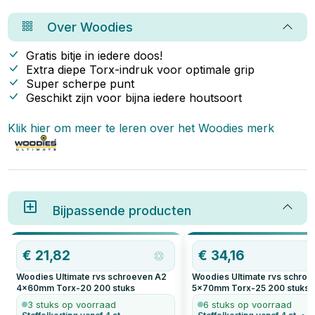
waarom Woodies zo’n slimme
kiezen, afhankelijk van je
keuze is.
projectbehoeften.
Over
Woodies
Gratis bitje in iedere doos!
Extra diepe Torx-indruk voor optimale grip
Super scherpe punt
Geschikt zijn voor bijna iedere houtsoort
Klik hier om meer te leren over het
Woodies
merk
Bijpassende producten
€
21,82
€
34,16
Woodies Ultimate rvs schroeven A2
Woodies Ultimate rvs schro
4x60mm Torx-20
200
stuks
5x70mm Torx-25
200
stuks
3 stuks op voorraad
6 stuks op voorraad