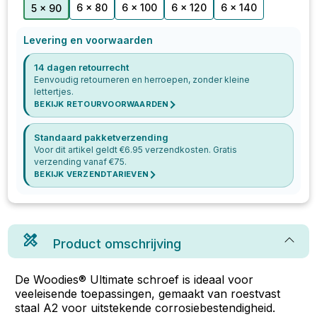
6 x 80
6 x 100
6 x 120
6 x 140
5 x 90
Levering en voorwaarden
14 dagen retourrecht
Eenvoudig retourneren en herroepen, zonder kleine
lettertjes.
BEKIJK RETOURVOORWAARDEN
Standaard pakketverzending
Voor dit artikel geldt €
6.95
verzendkosten. Gratis
verzending vanaf €
75
.
BEKIJK VERZENDTARIEVEN
Product omschrijving
De Woodies® Ultimate schroef is ideaal voor
veeleisende toepassingen, gemaakt van roestvast
staal A2 voor uitstekende corrosiebestendigheid.