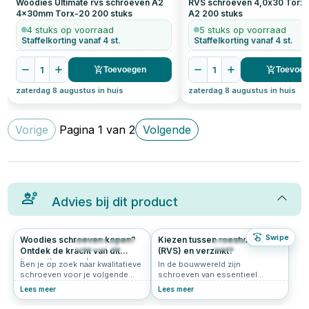
Woodies Ultimate rvs schroeven A2
RVS schroeven 4,0x30 Torx
4x30mm Torx-20
200
stuks
A2
200
stuks
4 stuks op voorraad
5 stuks op voorraad
Staffelkorting vanaf 4 st.
Staffelkorting vanaf 4 st.
1
1
Toevoegen
Toevoe
zaterdag 8 augustus in huis
zaterdag 8 augustus in huis
Vorige
Pagina
1
van
2
Volgende
Advies bij dit product
Swipe
Woodies schroeven kopen?
Kiezen tussen roestvrijstaal
203
4.9
339
5.0
Ontdek de kracht van dit
(RVS) en verzinkt?
innovatieve merk
Ben je op zoek naar kwalitatieve
In de bouwwereld zijn
schroeven voor je volgende
schroeven van essentieel
klus? Grote kans dat je dan
belang voor stabiliteit en
Lees meer
Lees meer
uitkomt bij Woodies® Ultimate.
verbindingen. Ontdek in dit
Deze innovatieve schroeven zijn
artikel welke factoren bepalen of