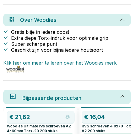
populair bij vakmensen én doe-
je het best voor roestvrijstalen
het-zelvers. In dit artikel lees je
of verzinkte schroeven kunt
waarom Woodies zo’n slimme
kiezen, afhankelijk van je
keuze is.
projectbehoeften.
Over
Woodies
Gratis bitje in iedere doos!
Extra diepe Torx-indruk voor optimale grip
Super scherpe punt
Geschikt zijn voor bijna iedere houtsoort
Klik hier om meer te leren over het
Woodies
merk
Bijpassende producten
€
21,82
€
16,04
Woodies Ultimate rvs schroeven A2
RVS schroeven 4,0x70 Torx
4x60mm Torx-20
200
stuks
A2
200
stuks