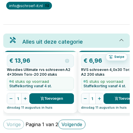
info@schroef-it.nl
Alles uit deze categorie
Swipe
€
13,96
€
6,96
Woodies Ultimate rvs schroeven A2
RVS schroeven 4,0x30 Torx
4x30mm Torx-20
200
stuks
A2
200
stuks
4 stuks op voorraad
5 stuks op voorraad
Staffelkorting vanaf 4 st.
Staffelkorting vanaf 4 st.
1
1
Toevoegen
Toevoe
dinsdag 11 augustus in huis
dinsdag 11 augustus in huis
Vorige
Pagina
1
van
2
Volgende